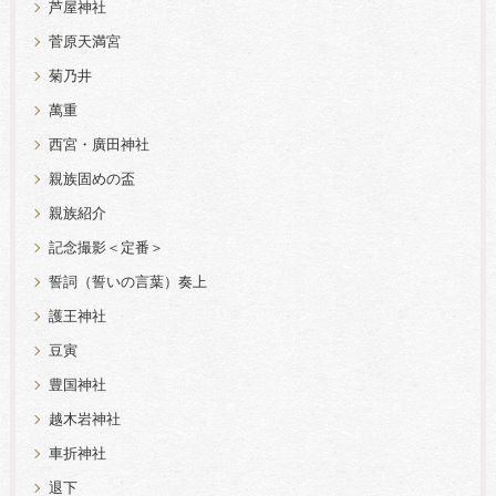
芦屋神社
菅原天満宮
菊乃井
萬重
西宮・廣田神社
親族固めの盃
親族紹介
記念撮影＜定番＞
誓詞（誓いの言葉）奏上
護王神社
豆寅
豊国神社
越木岩神社
車折神社
退下