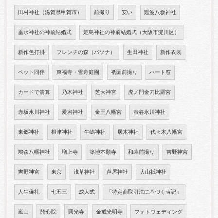
田村神社（滋賀県甲賀市）
前撮り
安い
難波八坂神社
垂水神社の神前結婚式
姫島神社の神前結婚式（大阪市淀川区）
新作色打掛
フレンチの森（パソナ）
生田神社
新作衣裳
ペット同伴
東福寺・雪舟庭園
祇園前撮り
ハート窓
カードで清算
乃木神社
芝大神宮
虎ノ門金刀比羅宮
赤坂氷川神社
愛宕神社
金王八幡宮
渋谷氷川神社
東郷神社
根津神社
牛嶋神社
居木神社
代々木八幡宮
鳩森八幡神社
増上寺
築地本願寺
和装前撮り
吉野神宮
吉野神宮
東京
浅草神社
芦屋神社
大山祇神社
人生儀礼
七五三
成人式
「特定商取引法に基づく表記」
嵐山
隋心院
圓光寺
金戒光明寺
フォトウェディング