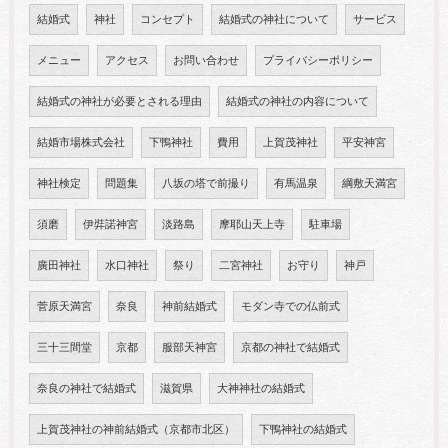
結婚式
神社
コンセプト
結婚式の神社について
サービス
メニュー
アクセス
お問い合わせ
プライバシーポリシー
結婚式の神社が必要とされる理由
結婚式の神社の内容について
結婚市場株式会社
下鴨神社
費用
上賀茂神社
平安神宮
神社検定
問題集
八坂の塔で前撮り
有馬温泉
綱敷天満宮
須磨
伊弉諾神宮
淡路島
摩耶山天上寺
駐車場
廣田神社
水口神社
祭り
二宮神社
お守り
神戸
菅原天満宮
奈良
神前結婚式
モダン寺での仏前式
三十三間堂
京都
服部天神宮
京都の神社で結婚式
奈良の神社で結婚式
滋賀県
大神神社の結婚式
上賀茂神社の神前結婚式（京都市北区）
下鴨神社の結婚式