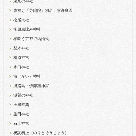
東京の神社
東福寺「芬陀院」別名：雪舟庭園
松尾大社
柳原恵比寿神社
桜咲く京都で結婚式
梨木神社
橿原神宮
水口神社
海（かい）神社
淡路島・伊弉諾神宮
滋賀の神社
玉串奉奠
生田神社
石上神宮
祝詞奏上（のりとそうじょう）