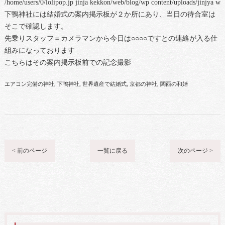
/home/users/0/lolipop.jp jinja kekkon/web/blog/wp content/uploads/jinjya 
下鴨神社には結婚式の案内掲示板が２か所にあり、当日の待合室は
そこで確認します。
先乗りスタッフ＝カメラマンから今日は○○○○ですとの連絡が入る仕
組みになっております
こちらはその案内掲示板前での記念撮影
エアコン完備の神社
下鴨神社
世界遺産で結婚式
京都の神社
関西の和婚
< 前のページ
一覧に戻る
次のページ >