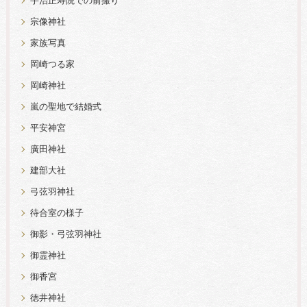
宇治正寿院での前撮り
宗像神社
家族写真
岡崎つる家
岡崎神社
嵐の聖地で結婚式
平安神宮
廣田神社
建部大社
弓弦羽神社
待合室の様子
御影・弓弦羽神社
御霊神社
御香宮
徳井神社