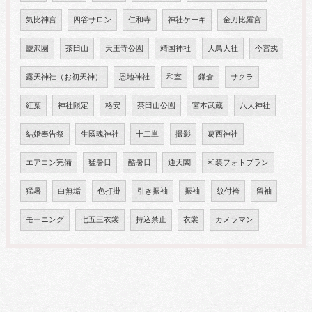
気比神宮
四谷サロン
仁和寺
神社ケーキ
金刀比羅宮
慶沢園
茶臼山
天王寺公園
靖国神社
大鳥大社
今宮戎
露天神社（お初天神）
恩地神社
和室
鎌倉
サクラ
紅葉
神社限定
格安
茶臼山公園
宮本武蔵
八大神社
結婚奉告祭
生國魂神社
十二単
撮影
葛西神社
エアコン完備
猛暑日
酷暑日
通天閣
和装フォトプラン
猛暑
白無垢
色打掛
引き振袖
振袖
紋付袴
留袖
モーニング
七五三衣裳
持込禁止
衣裳
カメラマン