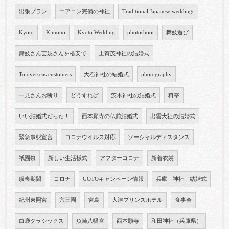
出張プラン
エアコン完備の神社
Traditional Japanese weddings
Kyoto
Kimono
Kyoto Wedding
photoshoot
舞妓遊び
舞妓さん芸妓さんを格安で
上賀茂神社の結婚式
To overseas customers
大石神社の結婚式
photography
一見さんお断り
どうすれば
茨木神社の結婚式
料亭
いい結婚式だった！
西本願寺の仏前結婚式
出雲大社の結婚式
緊急事態宣言
コロナウイルス対応
ソーシャルディスタンス
祇園祭
新しい生活様式
アフターコロナ
新着衣裳
服喪期間
コロナ
GOTOキャンペーン情報
兵庫 神社 結婚式
紀州東照宮
六三園
宮島
大津プリンスホテル
食事会
白鹿クラシックス
魚崎八幡宮
西本願寺
和田神社（兵庫県）