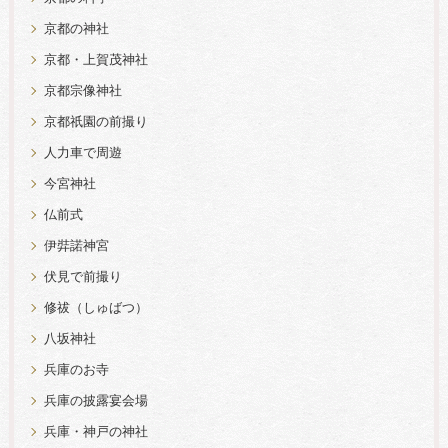
京都の神社
京都・上賀茂神社
京都宗像神社
京都祇園の前撮り
人力車で周遊
今宮神社
仏前式
伊弉諾神宮
伏見で前撮り
修祓（しゅばつ）
八坂神社
兵庫のお寺
兵庫の披露宴会場
兵庫・神戸の神社