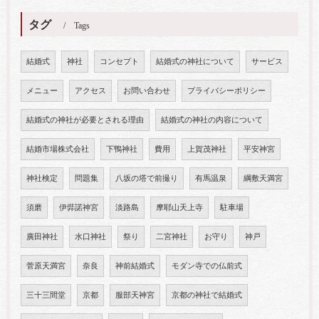
タグ
Tags
結婚式
神社
コンセプト
結婚式の神社について
サービス
メニュー
アクセス
お問い合わせ
プライバシーポリシー
結婚式の神社が必要とされる理由
結婚式の神社の内容について
結婚市場株式会社
下鴨神社
費用
上賀茂神社
平安神宮
神社検定
問題集
八坂の塔で前撮り
有馬温泉
綱敷天満宮
須磨
伊弉諾神宮
淡路島
摩耶山天上寺
駐車場
廣田神社
水口神社
祭り
二宮神社
お守り
神戸
菅原天満宮
奈良
神前結婚式
モダン寺での仏前式
三十三間堂
京都
服部天神宮
京都の神社で結婚式