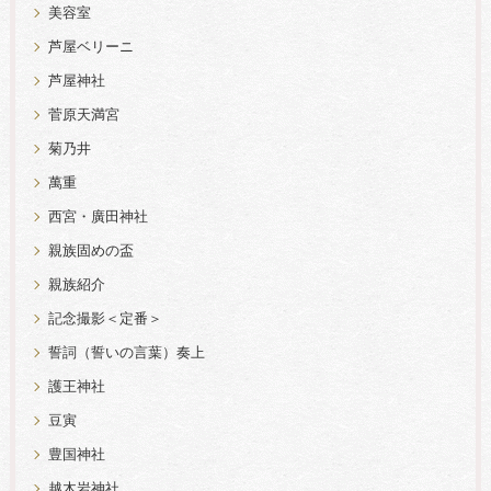
美容室
芦屋ベリーニ
芦屋神社
菅原天満宮
菊乃井
萬重
西宮・廣田神社
親族固めの盃
親族紹介
記念撮影＜定番＞
誓詞（誓いの言葉）奏上
護王神社
豆寅
豊国神社
越木岩神社