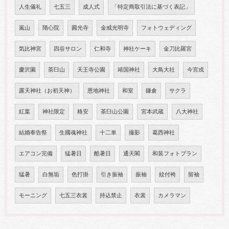
人生儀礼
七五三
成人式
「特定商取引法に基づく表記」
嵐山
隋心院
圓光寺
金戒光明寺
フォトウェディング
気比神宮
四谷サロン
仁和寺
神社ケーキ
金刀比羅宮
慶沢園
茶臼山
天王寺公園
靖国神社
大鳥大社
今宮戎
露天神社（お初天神）
恩地神社
和室
鎌倉
サクラ
紅葉
神社限定
格安
茶臼山公園
宮本武蔵
八大神社
結婚奉告祭
生國魂神社
十二単
撮影
葛西神社
エアコン完備
猛暑日
酷暑日
通天閣
和装フォトプラン
猛暑
白無垢
色打掛
引き振袖
振袖
紋付袴
留袖
モーニング
七五三衣裳
持込禁止
衣裳
カメラマン