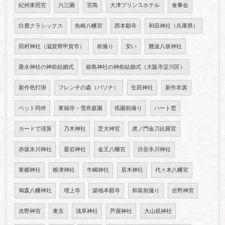
紀州東照宮
六三園
宮島
大津プリンスホテル
食事会
白鹿クラシックス
魚崎八幡宮
西本願寺
和田神社（兵庫県）
田村神社（滋賀県甲賀市）
前撮り
安い
難波八坂神社
垂水神社の神前結婚式
姫島神社の神前結婚式（大阪市淀川区）
新作色打掛
フレンチの森（パソナ）
生田神社
新作衣裳
ペット同伴
東福寺・雪舟庭園
祇園前撮り
ハート窓
カードで清算
乃木神社
芝大神宮
虎ノ門金刀比羅宮
赤坂氷川神社
愛宕神社
金王八幡宮
渋谷氷川神社
東郷神社
根津神社
牛嶋神社
居木神社
代々木八幡宮
鳩森八幡神社
増上寺
築地本願寺
和装前撮り
吉野神宮
吉野神宮
東京
浅草神社
芦屋神社
大山祇神社