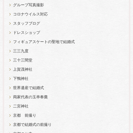
グループ写真撮影
コロナウイルス対応
スタッフブログ
ドレスショップ
フィギュアスケートの聖地で結婚式
三三九度
三十三間堂
上賀茂神社
下鴨神社
世界遺産で結婚式
両家代表の玉串奉奠
二宮神社
京都 前撮り
京都で結婚式の前撮り