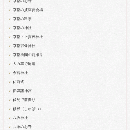
京都のお寺
京都の披露宴会場
京都の料亭
京都の神社
京都・上賀茂神社
京都宗像神社
京都祇園の前撮り
人力車で周遊
今宮神社
仏前式
伊弉諾神宮
伏見で前撮り
修祓（しゅばつ）
八坂神社
兵庫のお寺