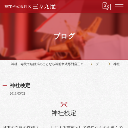
ブログ
神社・寺院で結婚式のことなら神前挙式専門店三々九度
ブログ
神社検定
神社検定
2018/03/02
神社検定
以下の文章の空欄（ ）に入る言葉として適切なものを選んで