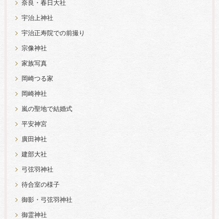
奈良・春日大社
宇治上神社
宇治正寿院での前撮り
宗像神社
家族写真
岡崎つる家
岡崎神社
嵐の聖地で結婚式
平安神宮
廣田神社
建部大社
弓弦羽神社
待合室の様子
御影・弓弦羽神社
御霊神社