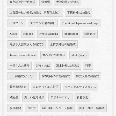
奈良の神社で結婚式
滋賀県
大神神社の結婚式
上賀茂神社の神前結婚式（京都市北区）
下鴨神社の結婚式
出張プラン
エアコン完備の神社
Traditional Japanese weddings
Kyoto
Kimono
Kyoto Wedding
photoshoot
舞妓遊び
舞妓さん芸妓さんを格安で
上賀茂神社の結婚式
To overseas customers
大石神社の結婚式
photography
一見さんお断り
どうすれば
茨木神社の結婚式
料亭
いい結婚式だった！
西本願寺の仏前結婚式
出雲大社の結婚式
緊急事態宣言
コロナウイルス対応
ソーシャルディスタンス
祇園祭
新しい生活様式
アフターコロナ
新着衣裳
服喪期間
コロナ
GOTOキャンペーン情報
兵庫 神社 結婚式