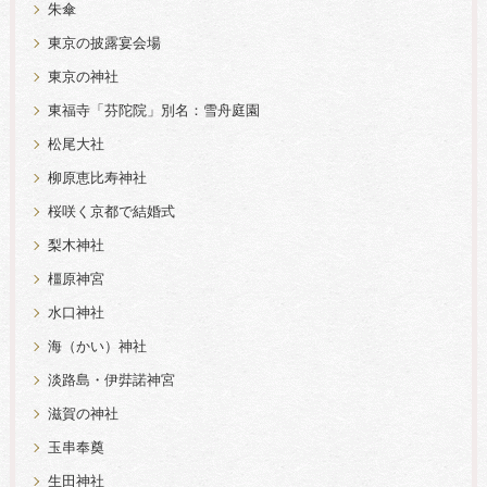
朱傘
東京の披露宴会場
東京の神社
東福寺「芬陀院」別名：雪舟庭園
松尾大社
柳原恵比寿神社
桜咲く京都で結婚式
梨木神社
橿原神宮
水口神社
海（かい）神社
淡路島・伊弉諾神宮
滋賀の神社
玉串奉奠
生田神社