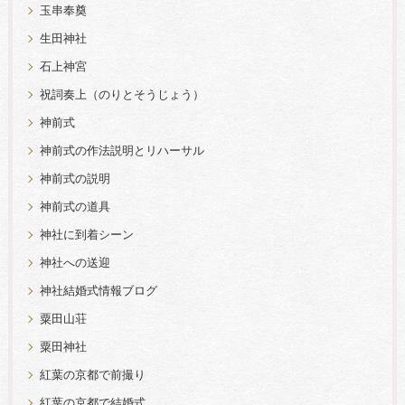
玉串奉奠
生田神社
石上神宮
祝詞奏上（のりとそうじょう）
神前式
神前式の作法説明とリハーサル
神前式の説明
神前式の道具
神社に到着シーン
神社への送迎
神社結婚式情報ブログ
粟田山荘
粟田神社
紅葉の京都で前撮り
紅葉の京都で結婚式