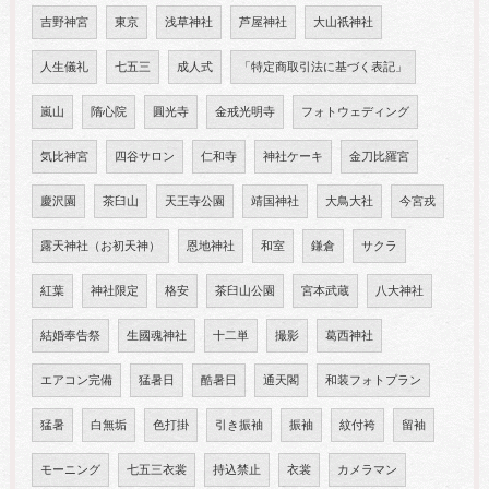
吉野神宮
東京
浅草神社
芦屋神社
大山祇神社
人生儀礼
七五三
成人式
「特定商取引法に基づく表記」
嵐山
隋心院
圓光寺
金戒光明寺
フォトウェディング
気比神宮
四谷サロン
仁和寺
神社ケーキ
金刀比羅宮
慶沢園
茶臼山
天王寺公園
靖国神社
大鳥大社
今宮戎
露天神社（お初天神）
恩地神社
和室
鎌倉
サクラ
紅葉
神社限定
格安
茶臼山公園
宮本武蔵
八大神社
結婚奉告祭
生國魂神社
十二単
撮影
葛西神社
エアコン完備
猛暑日
酷暑日
通天閣
和装フォトプラン
猛暑
白無垢
色打掛
引き振袖
振袖
紋付袴
留袖
モーニング
七五三衣裳
持込禁止
衣裳
カメラマン