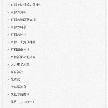
京都で結婚式の前撮り
京都のお寺
京都の披露宴会場
京都の料亭
京都の神社
京都・上賀茂神社
京都宗像神社
京都祇園の前撮り
人力車で周遊
今宮神社
仏前式
伊弉諾神宮
伏見で前撮り
修祓（しゅばつ）