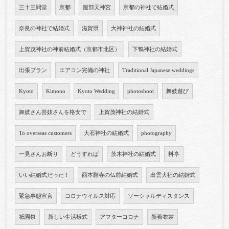
三十三間堂
京都
服部天神宮
京都の神社で結婚式
奈良の神社で結婚式
滋賀県
大神神社の結婚式
上賀茂神社の神前結婚式（京都市北区）
下鴨神社の結婚式
出張プラン
エアコン完備の神社
Traditional Japanese weddings
Kyoto
Kimono
Kyoto Wedding
photoshoot
舞妓遊び
舞妓さん芸妓さんを格安で
上賀茂神社の結婚式
To overseas customers
大石神社の結婚式
photography
一見さんお断り
どうすれば
茨木神社の結婚式
料亭
いい結婚式だった！
西本願寺の仏前結婚式
出雲大社の結婚式
緊急事態宣言
コロナウイルス対応
ソーシャルディスタンス
祇園祭
新しい生活様式
アフターコロナ
新着衣裳