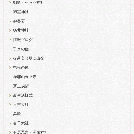
御影・弓弦羽神社
御霊神社
御香宮
徳井神社
情報ブログ
手水の儀
披露宴会場に出発
指輪の儀
摩耶山天上寺
斎主挨拶
新生活様式
日吉大社
昇殿
春日大社
有馬温泉・湯泉神社