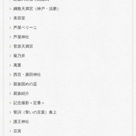
綱敷天満宮（神戸・須磨）
美容室
芦屋ベリーニ
芦屋神社
菅原天満宮
菊乃井
萬重
西宮・廣田神社
親族固めの盃
親族紹介
記念撮影＜定番＞
誓詞（誓いの言葉）奏上
護王神社
豆寅