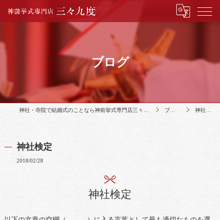
ブログ
神社・寺院で結婚式のことなら神前挙式専門店三々九度
ブログ
神社検定
神社検定
2018/02/28
神社検定
以下の文章の空欄（ ）に入る言葉として最も適切なものを選