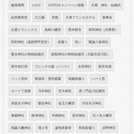
服喪期間
コロナ
GOTOキャンペーン情報
兵庫 神社 結婚式
紀州東照宮
六三園
宮島
大津プリンスホテル
食事会
白鹿クラシックス
魚崎八幡宮
西本願寺
和田神社（兵庫県）
田村神社（滋賀県甲賀市）
前撮り
安い
難波八坂神社
垂水神社の神前結婚式
姫島神社の神前結婚式（大阪市淀川区）
新作色打掛
フレンチの森（パソナ）
生田神社
新作衣裳
ペット同伴
東福寺・雪舟庭園
祇園前撮り
ハート窓
カードで清算
乃木神社
芝大神宮
虎ノ門金刀比羅宮
赤坂氷川神社
愛宕神社
金王八幡宮
渋谷氷川神社
東郷神社
根津神社
牛嶋神社
居木神社
代々木八幡宮
鳩森八幡神社
増上寺
築地本願寺
和装前撮り
吉野神宮