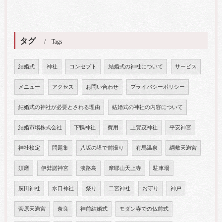
タグ
Tags
結婚式
神社
コンセプト
結婚式の神社について
サービス
メニュー
アクセス
お問い合わせ
プライバシーポリシー
結婚式の神社が必要とされる理由
結婚式の神社の内容について
結婚市場株式会社
下鴨神社
費用
上賀茂神社
平安神宮
神社検定
問題集
八坂の塔で前撮り
有馬温泉
綱敷天満宮
須磨
伊弉諾神宮
淡路島
摩耶山天上寺
駐車場
廣田神社
水口神社
祭り
二宮神社
お守り
神戸
菅原天満宮
奈良
神前結婚式
モダン寺での仏前式