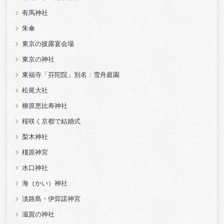
有馬神社
朱傘
東京の披露宴会場
東京の神社
東福寺「芬陀院」別名：雪舟庭園
松尾大社
柳原恵比寿神社
桜咲く京都で結婚式
梨木神社
橿原神宮
水口神社
海（かい）神社
淡路島・伊弉諾神宮
滋賀の神社