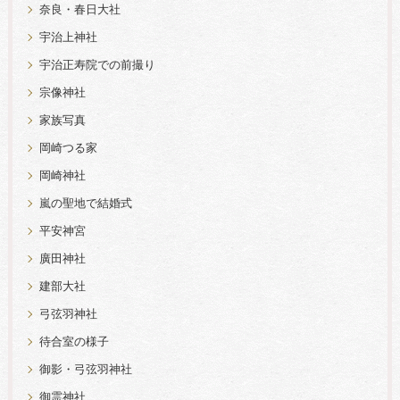
奈良・春日大社
宇治上神社
宇治正寿院での前撮り
宗像神社
家族写真
岡崎つる家
岡崎神社
嵐の聖地で結婚式
平安神宮
廣田神社
建部大社
弓弦羽神社
待合室の様子
御影・弓弦羽神社
御霊神社