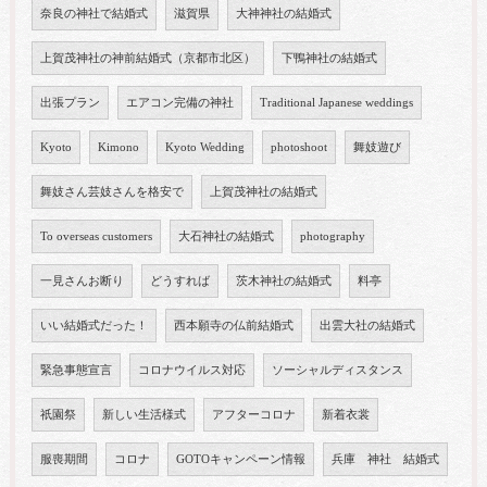
奈良の神社で結婚式
滋賀県
大神神社の結婚式
上賀茂神社の神前結婚式（京都市北区）
下鴨神社の結婚式
出張プラン
エアコン完備の神社
Traditional Japanese weddings
Kyoto
Kimono
Kyoto Wedding
photoshoot
舞妓遊び
舞妓さん芸妓さんを格安で
上賀茂神社の結婚式
To overseas customers
大石神社の結婚式
photography
一見さんお断り
どうすれば
茨木神社の結婚式
料亭
いい結婚式だった！
西本願寺の仏前結婚式
出雲大社の結婚式
緊急事態宣言
コロナウイルス対応
ソーシャルディスタンス
祇園祭
新しい生活様式
アフターコロナ
新着衣裳
服喪期間
コロナ
GOTOキャンペーン情報
兵庫 神社 結婚式