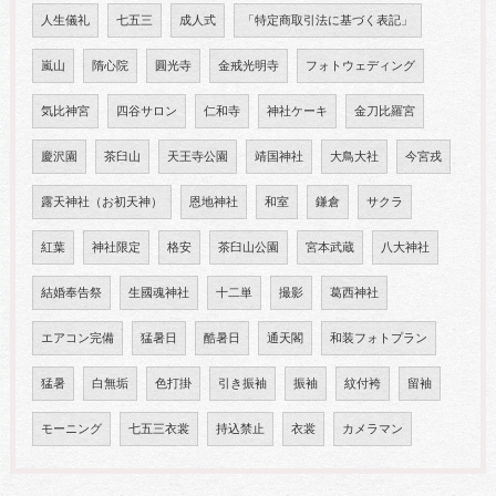
人生儀礼
七五三
成人式
「特定商取引法に基づく表記」
嵐山
隋心院
圓光寺
金戒光明寺
フォトウェディング
気比神宮
四谷サロン
仁和寺
神社ケーキ
金刀比羅宮
慶沢園
茶臼山
天王寺公園
靖国神社
大鳥大社
今宮戎
露天神社（お初天神）
恩地神社
和室
鎌倉
サクラ
紅葉
神社限定
格安
茶臼山公園
宮本武蔵
八大神社
結婚奉告祭
生國魂神社
十二単
撮影
葛西神社
エアコン完備
猛暑日
酷暑日
通天閣
和装フォトプラン
猛暑
白無垢
色打掛
引き振袖
振袖
紋付袴
留袖
モーニング
七五三衣裳
持込禁止
衣裳
カメラマン