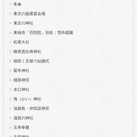
朱傘
東京の披露宴会場
東京の神社
東福寺「芬陀院」別名：雪舟庭園
松尾大社
柳原恵比寿神社
桜咲く京都で結婚式
梨木神社
橿原神宮
水口神社
海（かい）神社
淡路島・伊弉諾神宮
滋賀の神社
玉串奉奠