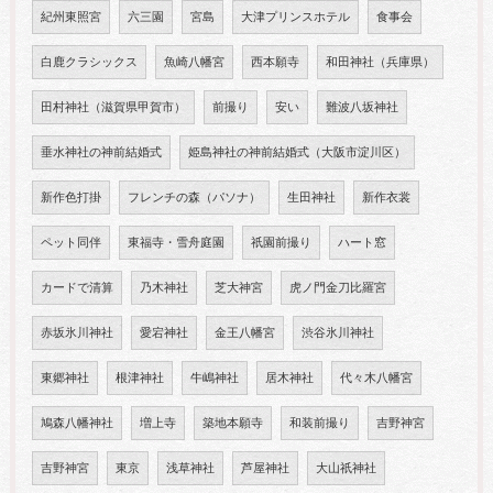
紀州東照宮
六三園
宮島
大津プリンスホテル
食事会
白鹿クラシックス
魚崎八幡宮
西本願寺
和田神社（兵庫県）
田村神社（滋賀県甲賀市）
前撮り
安い
難波八坂神社
垂水神社の神前結婚式
姫島神社の神前結婚式（大阪市淀川区）
新作色打掛
フレンチの森（パソナ）
生田神社
新作衣裳
ペット同伴
東福寺・雪舟庭園
祇園前撮り
ハート窓
カードで清算
乃木神社
芝大神宮
虎ノ門金刀比羅宮
赤坂氷川神社
愛宕神社
金王八幡宮
渋谷氷川神社
東郷神社
根津神社
牛嶋神社
居木神社
代々木八幡宮
鳩森八幡神社
増上寺
築地本願寺
和装前撮り
吉野神宮
吉野神宮
東京
浅草神社
芦屋神社
大山祇神社