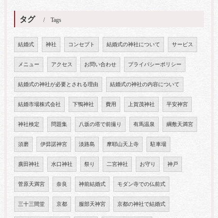
タグ
Tags
結婚式
神社
コンセプト
結婚式の神社について
サービス
メニュー
アクセス
お問い合わせ
プライバシーポリシー
結婚式の神社が必要とされる理由
結婚式の神社の内容について
結婚市場株式会社
下鴨神社
費用
上賀茂神社
平安神宮
神社検定
問題集
八坂の塔で前撮り
有馬温泉
綱敷天満宮
須磨
伊弉諾神宮
淡路島
摩耶山天上寺
駐車場
廣田神社
水口神社
祭り
二宮神社
お守り
神戸
菅原天満宮
奈良
神前結婚式
モダン寺での仏前式
三十三間堂
京都
服部天神宮
京都の神社で結婚式