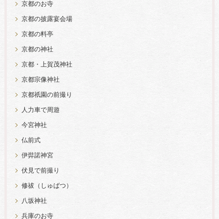
京都のお寺
京都の披露宴会場
京都の料亭
京都の神社
京都・上賀茂神社
京都宗像神社
京都祇園の前撮り
人力車で周遊
今宮神社
仏前式
伊弉諾神宮
伏見で前撮り
修祓（しゅばつ）
八坂神社
兵庫のお寺