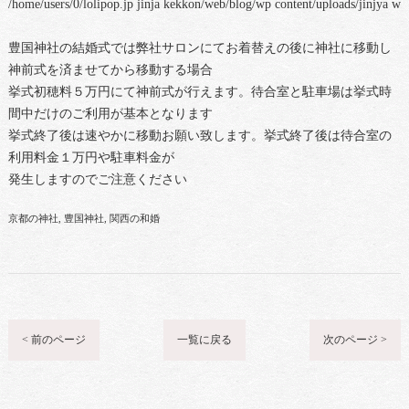
/home/users/0/lolipop.jp jinja kekkon/web/blog/wp content/uploads/jinjya 
豊国神社の結婚式では弊社サロンにてお着替えの後に神社に移動し
神前式を済ませてから移動する場合
挙式初穂料５万円にて神前式が行えます。待合室と駐車場は挙式時
間中だけのご利用が基本となります
挙式終了後は速やかに移動お願い致します。挙式終了後は待合室の
利用料金１万円や駐車料金が
発生しますのでご注意ください
京都の神社
豊国神社
関西の和婚
< 前のページ
一覧に戻る
次のページ >