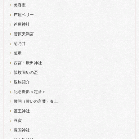
美容室
芦屋ベリーニ
芦屋神社
菅原天満宮
菊乃井
萬重
西宮・廣田神社
親族固めの盃
親族紹介
記念撮影＜定番＞
誓詞（誓いの言葉）奏上
護王神社
豆寅
豊国神社