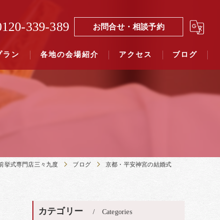
0120-339-389
お問合せ・相談予約
プラン
各地の会場紹介
アクセス
ブログ
覧（４０社寺）｜三々九度東京
覧（７５社）県別表示｜三々九度東京
前挙式専門店三々九度
ブログ
京都・平安神宮の結婚式
カテゴリー
Categories