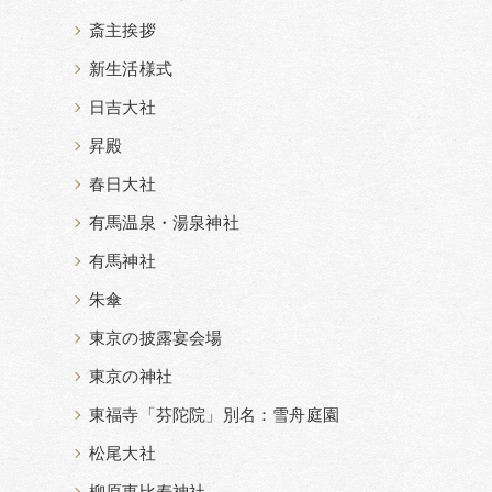
斎主挨拶
新生活様式
日吉大社
昇殿
春日大社
有馬温泉・湯泉神社
有馬神社
朱傘
東京の披露宴会場
東京の神社
東福寺「芬陀院」別名：雪舟庭園
松尾大社