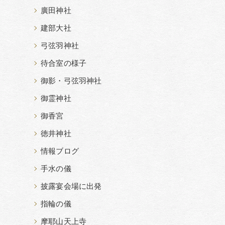
廣田神社
建部大社
弓弦羽神社
待合室の様子
御影・弓弦羽神社
御霊神社
御香宮
徳井神社
情報ブログ
手水の儀
披露宴会場に出発
指輪の儀
摩耶山天上寺