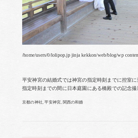
/home/users/0/lolipop.jp jinja kekkon/web/blog/wp conte
平安神宮の結婚式では神宮の指定時刻までに控室に
指定時刻までの間に日本庭園にある橋殿での記念撮
京都の神社
平安神宮
関西の和婚