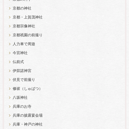
京都の神社
京都・上賀茂神社
京都宗像神社
京都祇園の前撮り
人力車で周遊
今宮神社
仏前式
伊弉諾神宮
伏見で前撮り
修祓（しゅばつ）
八坂神社
兵庫のお寺
兵庫の披露宴会場
兵庫・神戸の神社