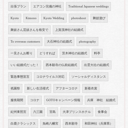
出張プラン
エアコン完備の神社
Traditional Japanese weddings
Kyoto
Kimono
Kyoto Wedding
photoshoot
舞妓遊び
舞妓さん芸妓さんを格安で
上賀茂神社の結婚式
To overseas customers
大石神社の結婚式
photography
一見さんお断り
どうすれば
茨木神社の結婚式
料亭
いい結婚式だった！
西本願寺の仏前結婚式
出雲大社の結婚式
緊急事態宣言
コロナウイルス対応
ソーシャルディスタンス
祇園祭
新しい生活様式
アフターコロナ
新着衣裳
服喪期間
コロナ
GOTOキャンペーン情報
兵庫 神社 結婚式
紀州東照宮
六三園
宮島
大津プリンスホテル
食事会
白鹿クラシックス
魚崎八幡宮
西本願寺
和田神社（兵庫県）