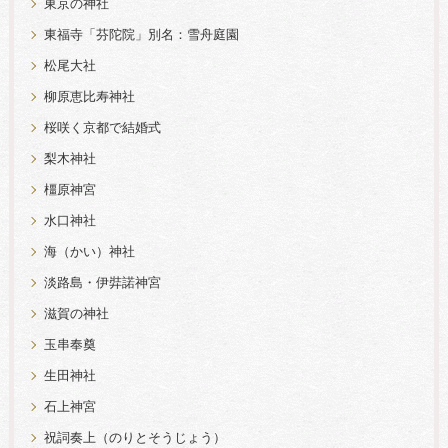
東京の神社
東福寺「芬陀院」別名：雪舟庭園
松尾大社
柳原恵比寿神社
桜咲く京都で結婚式
梨木神社
橿原神宮
水口神社
海（かい）神社
淡路島・伊弉諾神宮
滋賀の神社
玉串奉奠
生田神社
石上神宮
祝詞奏上（のりとそうじょう）