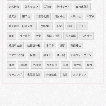
気比神宮
四谷サロン
仁和寺
神社ケーキ
金刀比羅宮
慶沢園
茶臼山
天王寺公園
靖国神社
大鳥大社
今宮戎
露天神社（お初天神）
恩地神社
和室
鎌倉
サクラ
紅葉
神社限定
格安
茶臼山公園
宮本武蔵
八大神社
結婚奉告祭
生國魂神社
十二単
撮影
葛西神社
エアコン完備
猛暑日
酷暑日
通天閣
和装フォトプラン
猛暑
白無垢
色打掛
引き振袖
振袖
紋付袴
留袖
モーニング
七五三衣裳
持込禁止
衣裳
カメラマン