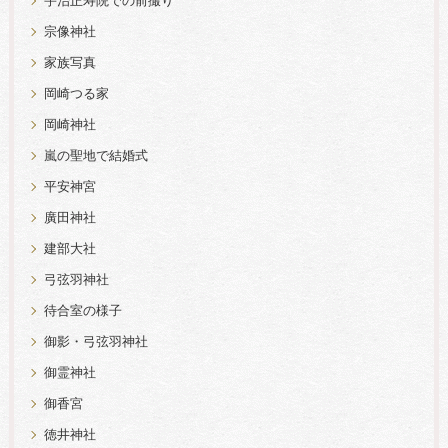
宇治正寿院での前撮り
宗像神社
家族写真
岡崎つる家
岡崎神社
嵐の聖地で結婚式
平安神宮
廣田神社
建部大社
弓弦羽神社
待合室の様子
御影・弓弦羽神社
御霊神社
御香宮
徳井神社