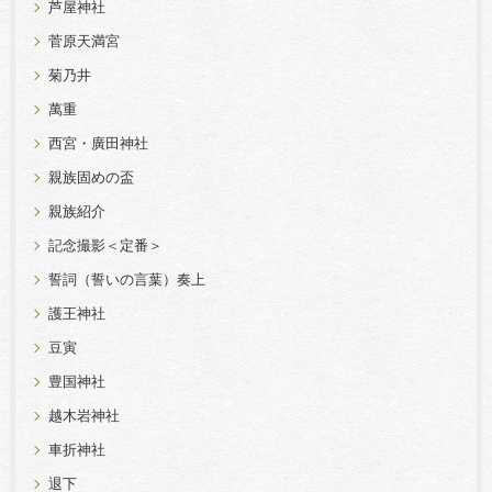
芦屋神社
菅原天満宮
菊乃井
萬重
西宮・廣田神社
親族固めの盃
親族紹介
記念撮影＜定番＞
誓詞（誓いの言葉）奏上
護王神社
豆寅
豊国神社
越木岩神社
車折神社
退下