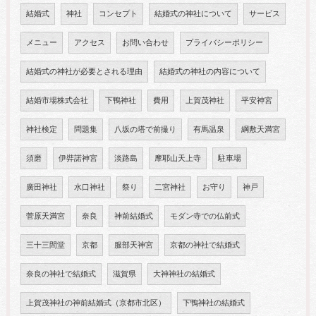
結婚式
神社
コンセプト
結婚式の神社について
サービス
メニュー
アクセス
お問い合わせ
プライバシーポリシー
結婚式の神社が必要とされる理由
結婚式の神社の内容について
結婚市場株式会社
下鴨神社
費用
上賀茂神社
平安神宮
神社検定
問題集
八坂の塔で前撮り
有馬温泉
綱敷天満宮
須磨
伊弉諾神宮
淡路島
摩耶山天上寺
駐車場
廣田神社
水口神社
祭り
二宮神社
お守り
神戸
菅原天満宮
奈良
神前結婚式
モダン寺での仏前式
三十三間堂
京都
服部天神宮
京都の神社で結婚式
奈良の神社で結婚式
滋賀県
大神神社の結婚式
上賀茂神社の神前結婚式（京都市北区）
下鴨神社の結婚式