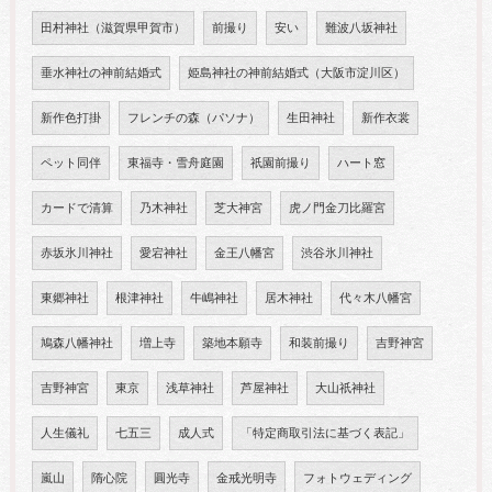
田村神社（滋賀県甲賀市）
前撮り
安い
難波八坂神社
垂水神社の神前結婚式
姫島神社の神前結婚式（大阪市淀川区）
新作色打掛
フレンチの森（パソナ）
生田神社
新作衣裳
ペット同伴
東福寺・雪舟庭園
祇園前撮り
ハート窓
カードで清算
乃木神社
芝大神宮
虎ノ門金刀比羅宮
赤坂氷川神社
愛宕神社
金王八幡宮
渋谷氷川神社
東郷神社
根津神社
牛嶋神社
居木神社
代々木八幡宮
鳩森八幡神社
増上寺
築地本願寺
和装前撮り
吉野神宮
吉野神宮
東京
浅草神社
芦屋神社
大山祇神社
人生儀礼
七五三
成人式
「特定商取引法に基づく表記」
嵐山
隋心院
圓光寺
金戒光明寺
フォトウェディング