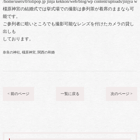
/home/users/0/lolipop.jp jinja kekkon/web/blog/wp content/uploads/jinjya 
橿原神宮の結婚式では挙式場での撮影は参列茶が着席のままなら可
能です。
ご参列者に暗いところでも撮影可能なレンズを付けたカメラの貸し
出しも
しております。
奈良の神社
橿原神宮
関西の和婚
< 前のページ
一覧に戻る
次のページ >