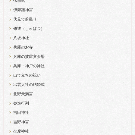
仏前式
伊弉諾神宮
伏見で前撮り
修祓（しゅばつ）
八坂神社
兵庫のお寺
兵庫の披露宴会場
兵庫・神戸の神社
出で立ちの祝い
出雲大社の結婚式
北野天満宮
参進行列
吉田神社
吉野神宮
坐摩神社