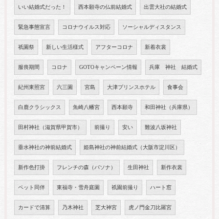
いい結婚式だった！
西本願寺の仏前結婚式
出雲大社の結婚式
緊急事態宣言
コロナウイルス対応
ソーシャルディスタンス
祇園祭
新しい生活様式
アフターコロナ
新着衣裳
服喪期間
コロナ
GOTOキャンペーン情報
兵庫 神社 結婚式
紀州東照宮
六三園
宮島
大津プリンスホテル
食事会
白鹿クラシックス
魚崎八幡宮
西本願寺
和田神社（兵庫県）
田村神社（滋賀県甲賀市）
前撮り
安い
難波八坂神社
垂水神社の神前結婚式
姫島神社の神前結婚式（大阪市淀川区）
新作色打掛
フレンチの森（パソナ）
生田神社
新作衣裳
ペット同伴
東福寺・雪舟庭園
祇園前撮り
ハート窓
カードで清算
乃木神社
芝大神宮
虎ノ門金刀比羅宮