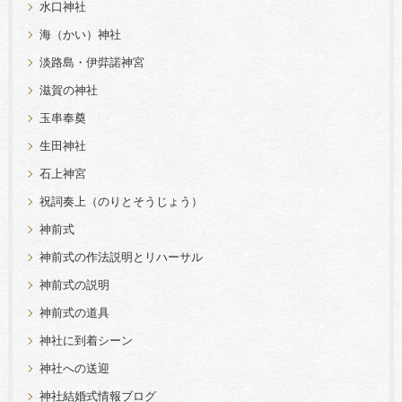
水口神社
海（かい）神社
淡路島・伊弉諾神宮
滋賀の神社
玉串奉奠
生田神社
石上神宮
祝詞奏上（のりとそうじょう）
神前式
神前式の作法説明とリハーサル
神前式の説明
神前式の道具
神社に到着シーン
神社への送迎
神社結婚式情報ブログ