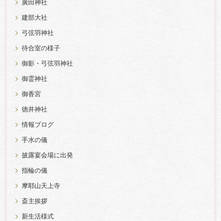
廣田神社
建部大社
弓弦羽神社
待合室の様子
御影・弓弦羽神社
御霊神社
御香宮
徳井神社
情報ブログ
手水の儀
披露宴会場に出発
指輪の儀
摩耶山天上寺
斎主挨拶
新生活様式