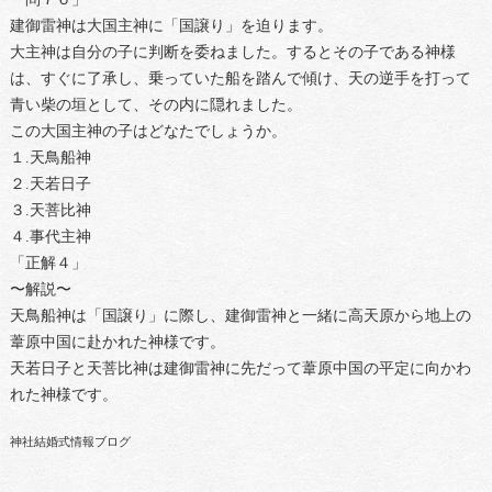
建御雷神は大国主神に「国譲り」を迫ります。
大主神は自分の子に判断を委ねました。するとその子である神様
は、すぐに了承し、乗っていた船を踏んで傾け、天の逆手を打って
青い柴の垣として、その内に隠れました。
この大国主神の子はどなたでしょうか。
１.天鳥船神
２.天若日子
３.天菩比神
４.事代主神
「正解４」
〜解説〜
天鳥船神は「国譲り」に際し、建御雷神と一緒に高天原から地上の
葦原中国に赴かれた神様です。
天若日子と天菩比神は建御雷神に先だって葦原中国の平定に向かわ
れた神様です。
神社結婚式情報ブログ