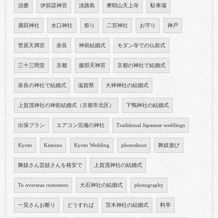
須磨
伊弉諾神宮
淡路島
摩耶山天上寺
駐車場
廣田神社
水口神社
祭り
二宮神社
お守り
神戸
菅原天満宮
奈良
神前結婚式
モダン寺での仏前式
三十三間堂
京都
服部天神宮
京都の神社で結婚式
奈良の神社で結婚式
滋賀県
大神神社の結婚式
上賀茂神社の神前結婚式（京都市北区）
下鴨神社の結婚式
出張プラン
エアコン完備の神社
Traditional Japanese weddings
Kyoto
Kimono
Kyoto Wedding
photoshoot
舞妓遊び
舞妓さん芸妓さんを格安で
上賀茂神社の結婚式
To overseas customers
大石神社の結婚式
photography
一見さんお断り
どうすれば
茨木神社の結婚式
料亭