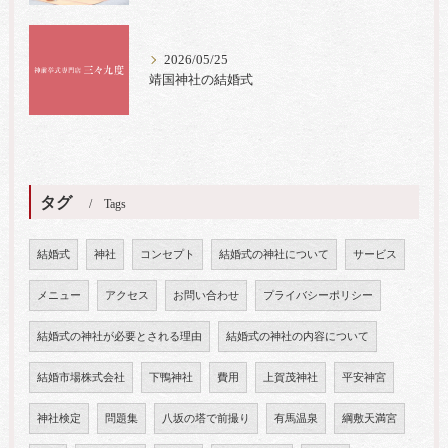
2026/05/25
靖国神社の結婚式
タグ
Tags
結婚式
神社
コンセプト
結婚式の神社について
サービス
メニュー
アクセス
お問い合わせ
プライバシーポリシー
結婚式の神社が必要とされる理由
結婚式の神社の内容について
結婚市場株式会社
下鴨神社
費用
上賀茂神社
平安神宮
神社検定
問題集
八坂の塔で前撮り
有馬温泉
綱敷天満宮