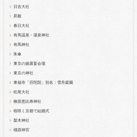
日吉大社
昇殿
春日大社
有馬温泉・湯泉神社
有馬神社
朱傘
東京の披露宴会場
東京の神社
東福寺「芬陀院」別名：雪舟庭園
松尾大社
柳原恵比寿神社
桜咲く京都で結婚式
梨木神社
橿原神宮