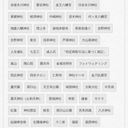
赤坂氷川神社
愛宕神社
金王八幡宮
渋谷氷川神社
東郷神社
根津神社
牛嶋神社
居木神社
代々木八幡宮
鳩森八幡神社
増上寺
築地本願寺
和装前撮り
吉野神宮
吉野神宮
東京
浅草神社
芦屋神社
大山祇神社
人生儀礼
七五三
成人式
「特定商取引法に基づく表記」
嵐山
隋心院
圓光寺
金戒光明寺
フォトウェディング
気比神宮
四谷サロン
仁和寺
神社ケーキ
金刀比羅宮
慶沢園
茶臼山
天王寺公園
靖国神社
大鳥大社
今宮戎
露天神社（お初天神）
恩地神社
和室
鎌倉
サクラ
紅葉
神社限定
格安
茶臼山公園
宮本武蔵
八大神社
結婚奉告祭
生國魂神社
十二単
撮影
葛西神社