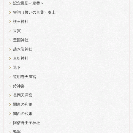
記念撮影＜定番＞
誓詞（誓いの言葉）奏上
護王神社
豆寅
豊国神社
越木岩神社
車折神社
退下
道明寺天満宮
鈴神楽
長岡天満宮
関東の和婚
関西の和婚
阿倍野王子神社
雅楽