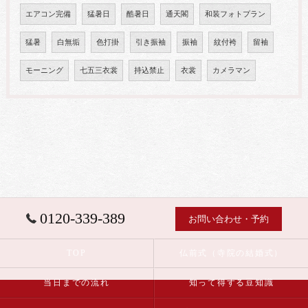
エアコン完備
猛暑日
酷暑日
通天閣
和装フォトプラン
猛暑
白無垢
色打掛
引き振袖
振袖
紋付袴
留袖
モーニング
七五三衣裳
持込禁止
衣裳
カメラマン
0120-339-389
お問い合わせ・予約
TOP
仏前式（寺院の結婚式）
当日までの流れ
知って得する豆知識