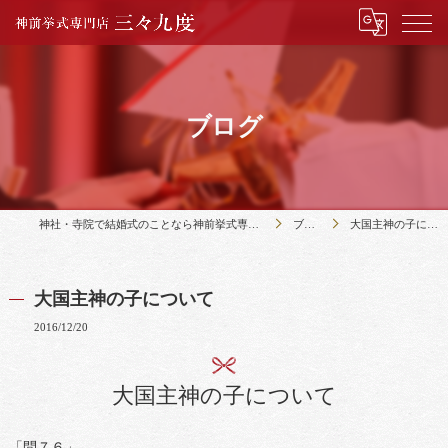
ブログ
神社・寺院で結婚式のことなら神前挙式専門店三々九度
ブログ
大国主神の子について
大国主神の子について
2016/12/20
大国主神の子について
「問７６」