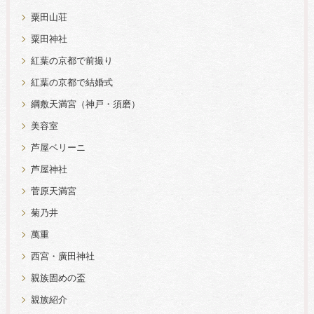
粟田山荘
粟田神社
紅葉の京都で前撮り
紅葉の京都で結婚式
綱敷天満宮（神戸・須磨）
美容室
芦屋ベリーニ
芦屋神社
菅原天満宮
菊乃井
萬重
西宮・廣田神社
親族固めの盃
親族紹介