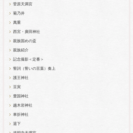
菅原天満宮
菊乃井
萬重
西宮・廣田神社
親族固めの盃
親族紹介
記念撮影＜定番＞
誓詞（誓いの言葉）奏上
護王神社
豆寅
豊国神社
越木岩神社
車折神社
退下