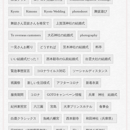
Kyoto
Kimono
Kyoto Wedding
photoshoot
舞妓遊び
舞妓さん芸妓さんを格安で
上賀茂神社の結婚式
To overseas customers
大石神社の結婚式
photography
一見さんお断り
どうすれば
茨木神社の結婚式
料亭
いい結婚式だった！
西本願寺の仏前結婚式
出雲大社の結婚式
緊急事態宣言
コロナウイルス対応
ソーシャルディスタンス
祇園祭
新しい生活様式
アフターコロナ
新着衣裳
服喪期間
コロナ
GOTOキャンペーン情報
兵庫 神社 結婚式
紀州東照宮
六三園
宮島
大津プリンスホテル
食事会
白鹿クラシックス
魚崎八幡宮
西本願寺
和田神社（兵庫県）