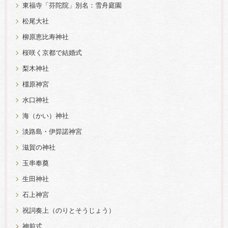
東福寺「芬陀院」別名：雪舟庭園
松尾大社
柳原恵比寿神社
桜咲く京都で結婚式
梨木神社
橿原神宮
水口神社
海（かい）神社
淡路島・伊弉諾神宮
滋賀の神社
玉串奉奠
生田神社
石上神宮
祝詞奏上（のりとそうじょう）
神前式