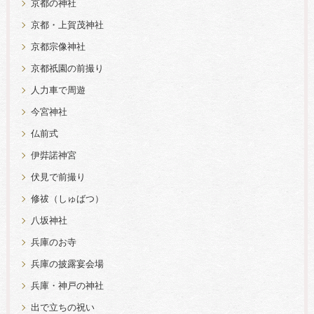
京都の神社
京都・上賀茂神社
京都宗像神社
京都祇園の前撮り
人力車で周遊
今宮神社
仏前式
伊弉諾神宮
伏見で前撮り
修祓（しゅばつ）
八坂神社
兵庫のお寺
兵庫の披露宴会場
兵庫・神戸の神社
出で立ちの祝い