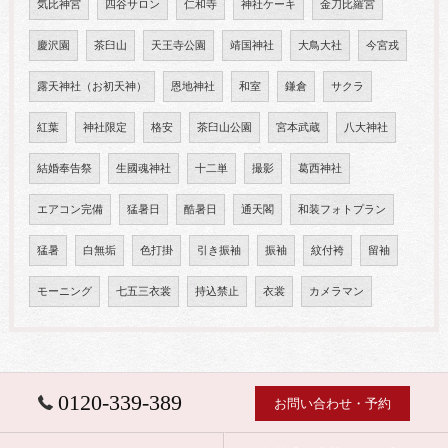
気比神宮
四谷サロン
仁和寺
神社ケーキ
金刀比羅宮
慶沢園
茶臼山
天王寺公園
靖国神社
大鳥大社
今宮戎
露天神社（お初天神）
恩地神社
和室
鎌倉
サクラ
紅葉
神社限定
格安
茶臼山公園
宮本武蔵
八大神社
結婚奉告祭
生國魂神社
十二単
撮影
葛西神社
エアコン完備
猛暑日
酷暑日
通天閣
和装フォトプラン
猛暑
白無垢
色打掛
引き振袖
振袖
紋付袴
留袖
モーニング
七五三衣裳
持込禁止
衣裳
カメラマン
0120-339-389
お問い合わせ・予約