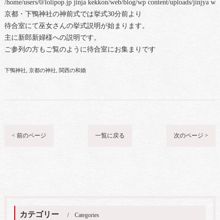
/home/users/0/lolipop.jp jinja kekkon/web/blog/wp content/uploads/jinjya 
京都・下鴨神社の神前式では挙式30分前より
待合室にて巫女さんの挙式説明が始まります。
主に新郎新婦様への説明です。
ご参列の方もご覧のように待合室にお集まりです
下鴨神社
京都の神社
関西の和婚
< 前のページ
一覧に戻る
次のページ >
カテゴリー
Categories