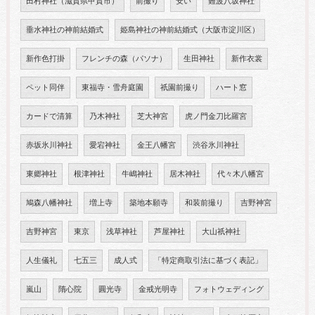
田村神社（滋賀県甲賀市）
前撮り
安い
難波八坂神社
垂水神社の神前結婚式
姫島神社の神前結婚式（大阪市淀川区）
新作色打掛
フレンチの森（パソナ）
生田神社
新作衣裳
ペット同伴
東福寺・雪舟庭園
祇園前撮り
ハート窓
カードで清算
乃木神社
芝大神宮
虎ノ門金刀比羅宮
赤坂氷川神社
愛宕神社
金王八幡宮
渋谷氷川神社
東郷神社
根津神社
牛嶋神社
居木神社
代々木八幡宮
鳩森八幡神社
増上寺
築地本願寺
和装前撮り
吉野神宮
吉野神宮
東京
浅草神社
芦屋神社
大山祇神社
人生儀礼
七五三
成人式
「特定商取引法に基づく表記」
嵐山
隋心院
圓光寺
金戒光明寺
フォトウェディング