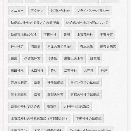
メニュー
アクセス
お問い合わせ
プライバシーポリシー
結婚式の神社が必要とされる理由
結婚式の神社の内容について
結婚市場株式会社
下鴨神社
費用
上賀茂神社
平安神宮
神社検定
問題集
八坂の塔で前撮り
有馬温泉
綱敷天満宮
須磨
伊弉諾神宮
淡路島
摩耶山天上寺
駐車場
廣田神社
水口神社
祭り
二宮神社
お守り
神戸
菅原天満宮
奈良
神前結婚式
モダン寺での仏前式
三十三間堂
京都
服部天神宮
京都の神社で結婚式
奈良の神社で結婚式
滋賀県
大神神社の結婚式
上賀茂神社の神前結婚式（京都市北区）
下鴨神社の結婚式
出張プラン
エアコン完備の神社
Traditional Japanese weddings