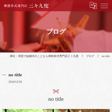
ブログ
神社・寺院で結婚式のことなら神前挙式専門店三々九度
ブログ
no title
no title
2016/12/20
no title