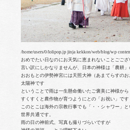
/home/users/0/lolipop.jp jinja kekkon/web/blog/wp conte
おめでたい日なのにお天気に恵まれないことごござ
言い訳にしかなりませんが、日本の神様は「農耕」
おおもとの伊勢神宮には天照大神（あまてらすのお
太陽神です
ということで雨は一生懸命働いたご褒美に神様から
すくすくと農作物が育つようにとの「お祝い」です
このとこは海外の宗教行事でも「・・シャワー」と
世界共通です。
雨の日の神前式。写真も撮りづらいですが