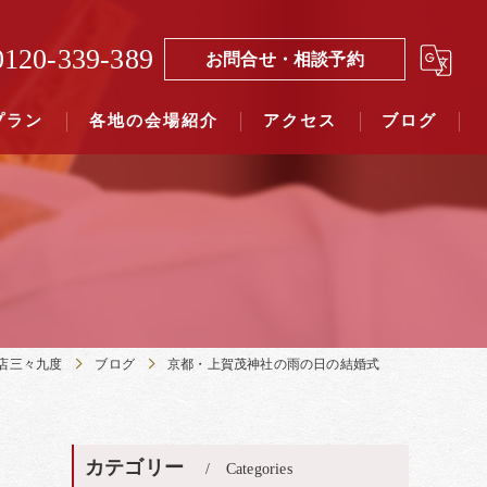
0120-339-389
お問合せ・相談予約
プラン
各地の会場紹介
アクセス
ブログ
覧（４０社寺）｜三々九度東京
覧（７５社）県別表示｜三々九度東京
店三々九度
ブログ
京都・上賀茂神社の雨の日の結婚式
カテゴリー
Categories