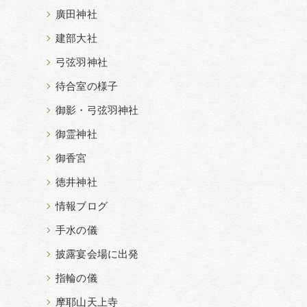
廣田神社
建部大社
弓弦羽神社
待合室の様子
御影・弓弦羽神社
御霊神社
御香宮
徳井神社
情報ブログ
手水の儀
披露宴会場に出発
指輪の儀
摩耶山天上寺