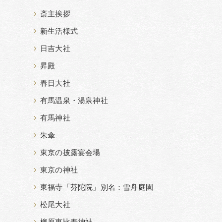
斎主挨拶
新生活様式
日吉大社
昇殿
春日大社
有馬温泉・湯泉神社
有馬神社
朱傘
東京の披露宴会場
東京の神社
東福寺「芬陀院」別名：雪舟庭園
松尾大社