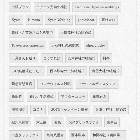
出張プラン
エアコン完備の神社
Traditional Japanese weddings
Kyoto
Kimono
Kyoto Wedding
photoshoot
舞妓遊び
舞妓さん芸妓さんを格安で
上賀茂神社の結婚式
To overseas customers
大石神社の結婚式
photography
一見さんお断り
どうすれば
茨木神社の結婚式
料亭
いい結婚式だった！
西本願寺の仏前結婚式
出雲大社の結婚式
緊急事態宣言
コロナウイルス対応
ソーシャルディスタンス
祇園祭
新しい生活様式
アフターコロナ
新着衣裳
服喪期間
コロナ
GOTOキャンペーン情報
兵庫 神社 結婚式
紀州東照宮
六三園
宮島
大津プリンスホテル
食事会
白鹿クラシックス
魚崎八幡宮
西本願寺
和田神社（兵庫県）