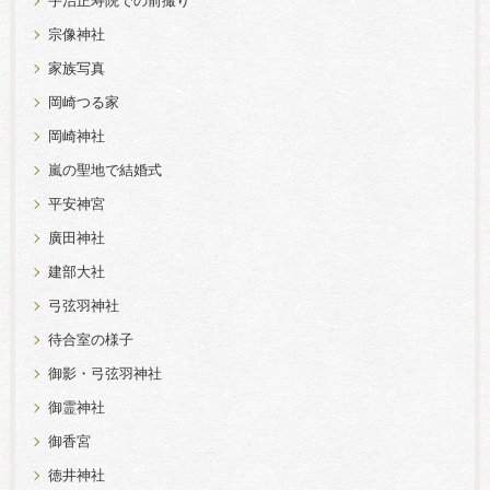
宇治正寿院での前撮り
宗像神社
家族写真
岡崎つる家
岡崎神社
嵐の聖地で結婚式
平安神宮
廣田神社
建部大社
弓弦羽神社
待合室の様子
御影・弓弦羽神社
御霊神社
御香宮
徳井神社