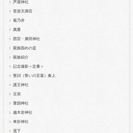
芦屋神社
菅原天満宮
菊乃井
萬重
西宮・廣田神社
親族固めの盃
親族紹介
記念撮影＜定番＞
誓詞（誓いの言葉）奏上
護王神社
豆寅
豊国神社
越木岩神社
車折神社
退下