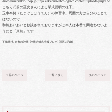
/home/users/0/lolipop.jp jinja kekkon/web/blog/wp content/uploads/jinjya 
こちら式前の巫女さんによる挙式説明の様子。
玉串奉奠（たまぐしほうてん）の練習中。周囲の方は自分のことで
はないので
和気あいあいと歓談されておりますがご本人は本番で間違わないよ
うにと「真剣」です
下鴨神社
京都の神社
神社結婚式情報ブログ
関西の和婚
< 前のページ
一覧に戻る
次のページ >