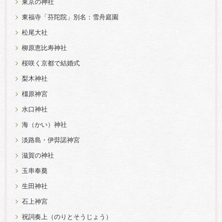
東京の神社
東福寺「芬陀院」別名：雪舟庭園
松尾大社
柳原恵比寿神社
桜咲く京都で結婚式
梨木神社
橿原神宮
水口神社
海（かい）神社
淡路島・伊弉諾神宮
滋賀の神社
玉串奉奠
生田神社
石上神宮
祝詞奏上（のりとそうじょう）