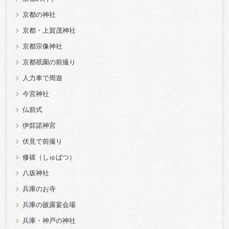
京都の神社
京都・上賀茂神社
京都宗像神社
京都祇園の前撮り
人力車で周遊
今宮神社
仏前式
伊弉諾神宮
伏見で前撮り
修祓（しゅばつ）
八坂神社
兵庫のお寺
兵庫の披露宴会場
兵庫・神戸の神社