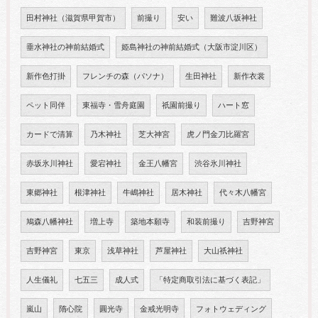
田村神社（滋賀県甲賀市）
前撮り
安い
難波八坂神社
垂水神社の神前結婚式
姫島神社の神前結婚式（大阪市淀川区）
新作色打掛
フレンチの森（パソナ）
生田神社
新作衣裳
ペット同伴
東福寺・雪舟庭園
祇園前撮り
ハート窓
カードで清算
乃木神社
芝大神宮
虎ノ門金刀比羅宮
赤坂氷川神社
愛宕神社
金王八幡宮
渋谷氷川神社
東郷神社
根津神社
牛嶋神社
居木神社
代々木八幡宮
鳩森八幡神社
増上寺
築地本願寺
和装前撮り
吉野神宮
吉野神宮
東京
浅草神社
芦屋神社
大山祇神社
人生儀礼
七五三
成人式
「特定商取引法に基づく表記」
嵐山
隋心院
圓光寺
金戒光明寺
フォトウェディング