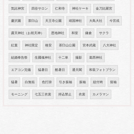
気比神宮
四谷サロン
仁和寺
神社ケーキ
金刀比羅宮
慶沢園
茶臼山
天王寺公園
靖国神社
大鳥大社
今宮戎
露天神社（お初天神）
恩地神社
和室
鎌倉
サクラ
紅葉
神社限定
格安
茶臼山公園
宮本武蔵
八大神社
結婚奉告祭
生國魂神社
十二単
撮影
葛西神社
エアコン完備
猛暑日
酷暑日
通天閣
和装フォトプラン
猛暑
白無垢
色打掛
引き振袖
振袖
紋付袴
留袖
モーニング
七五三衣裳
持込禁止
衣裳
カメラマン