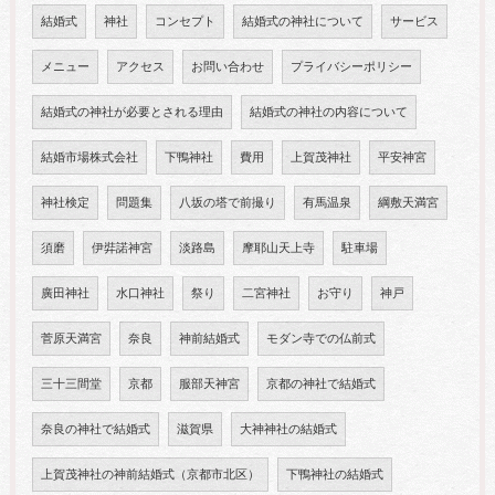
結婚式
神社
コンセプト
結婚式の神社について
サービス
メニュー
アクセス
お問い合わせ
プライバシーポリシー
結婚式の神社が必要とされる理由
結婚式の神社の内容について
結婚市場株式会社
下鴨神社
費用
上賀茂神社
平安神宮
神社検定
問題集
八坂の塔で前撮り
有馬温泉
綱敷天満宮
須磨
伊弉諾神宮
淡路島
摩耶山天上寺
駐車場
廣田神社
水口神社
祭り
二宮神社
お守り
神戸
菅原天満宮
奈良
神前結婚式
モダン寺での仏前式
三十三間堂
京都
服部天神宮
京都の神社で結婚式
奈良の神社で結婚式
滋賀県
大神神社の結婚式
上賀茂神社の神前結婚式（京都市北区）
下鴨神社の結婚式