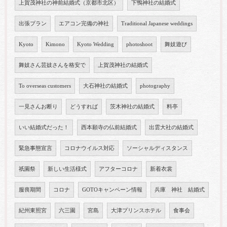
上賀茂神社の神前結婚式（京都市北区）
下鴨神社の結婚式
出張プラン
エアコン完備の神社
Traditional Japanese weddings
Kyoto
Kimono
Kyoto Wedding
photoshoot
舞妓遊び
舞妓さん芸妓さんを格安で
上賀茂神社の結婚式
To overseas customers
大石神社の結婚式
photography
一見さんお断り
どうすれば
茨木神社の結婚式
料亭
いい結婚式だった！
西本願寺の仏前結婚式
出雲大社の結婚式
緊急事態宣言
コロナウイルス対応
ソーシャルディスタンス
祇園祭
新しい生活様式
アフターコロナ
新着衣裳
服喪期間
コロナ
GOTOキャンペーン情報
兵庫 神社 結婚式
紀州東照宮
六三園
宮島
大津プリンスホテル
食事会