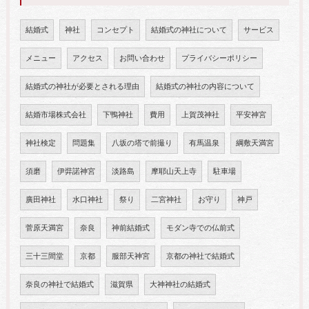
結婚式
神社
コンセプト
結婚式の神社について
サービス
メニュー
アクセス
お問い合わせ
プライバシーポリシー
結婚式の神社が必要とされる理由
結婚式の神社の内容について
結婚市場株式会社
下鴨神社
費用
上賀茂神社
平安神宮
神社検定
問題集
八坂の塔で前撮り
有馬温泉
綱敷天満宮
須磨
伊弉諾神宮
淡路島
摩耶山天上寺
駐車場
廣田神社
水口神社
祭り
二宮神社
お守り
神戸
菅原天満宮
奈良
神前結婚式
モダン寺での仏前式
三十三間堂
京都
服部天神宮
京都の神社で結婚式
奈良の神社で結婚式
滋賀県
大神神社の結婚式