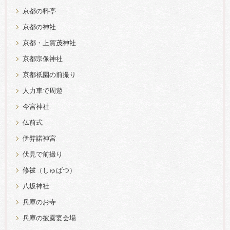
京都の料亭
京都の神社
京都・上賀茂神社
京都宗像神社
京都祇園の前撮り
人力車で周遊
今宮神社
仏前式
伊弉諾神宮
伏見で前撮り
修祓（しゅばつ）
八坂神社
兵庫のお寺
兵庫の披露宴会場