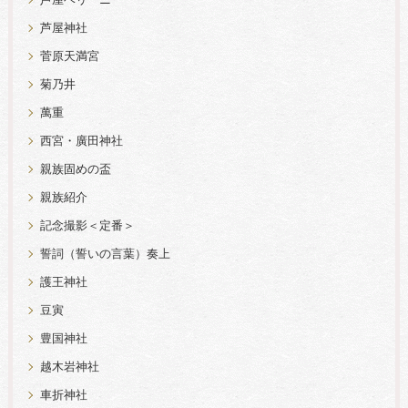
芦屋ベリーニ
芦屋神社
菅原天満宮
菊乃井
萬重
西宮・廣田神社
親族固めの盃
親族紹介
記念撮影＜定番＞
誓詞（誓いの言葉）奏上
護王神社
豆寅
豊国神社
越木岩神社
車折神社