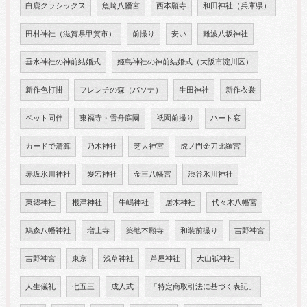
白鹿クラシックス
魚崎八幡宮
西本願寺
和田神社（兵庫県）
田村神社（滋賀県甲賀市）
前撮り
安い
難波八坂神社
垂水神社の神前結婚式
姫島神社の神前結婚式（大阪市淀川区）
新作色打掛
フレンチの森（パソナ）
生田神社
新作衣裳
ペット同伴
東福寺・雪舟庭園
祇園前撮り
ハート窓
カードで清算
乃木神社
芝大神宮
虎ノ門金刀比羅宮
赤坂氷川神社
愛宕神社
金王八幡宮
渋谷氷川神社
東郷神社
根津神社
牛嶋神社
居木神社
代々木八幡宮
鳩森八幡神社
増上寺
築地本願寺
和装前撮り
吉野神宮
吉野神宮
東京
浅草神社
芦屋神社
大山祇神社
人生儀礼
七五三
成人式
「特定商取引法に基づく表記」