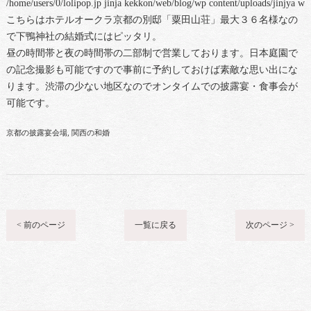
/home/users/0/lolipop.jp jinja kekkon/web/blog/wp content/uploads/jinjya 
こちらはホテルオークラ京都の別邸「粟田山荘」最大３６名様なの
で下鴨神社の結婚式にはピッタリ。
昼の時間帯と夜の時間帯の二部制で営業しております。日本庭園で
の記念撮影も可能ですので事前に予約しておけば素敵な思い出にな
ります。渋滞の少ない地区なのでオンタイムでの披露宴・食事会が
可能です。
京都の披露宴会場
関西の和婚
< 前のページ
一覧に戻る
次のページ >