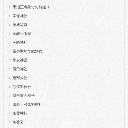
宇治正寿院での前撮り
宗像神社
家族写真
岡崎つる家
岡崎神社
嵐の聖地で結婚式
平安神宮
廣田神社
建部大社
弓弦羽神社
待合室の様子
御影・弓弦羽神社
御霊神社
御香宮