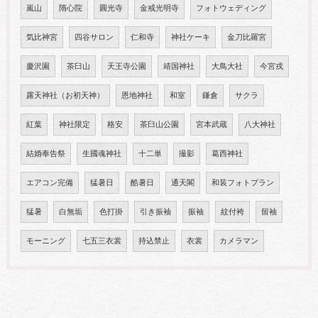
嵐山
隋心院
圓光寺
金戒光明寺
フォトウェディング
気比神宮
四谷サロン
仁和寺
神社ケーキ
金刀比羅宮
慶沢園
茶臼山
天王寺公園
靖国神社
大鳥大社
今宮戎
露天神社（お初天神）
恩地神社
和室
鎌倉
サクラ
紅葉
神社限定
格安
茶臼山公園
宮本武蔵
八大神社
結婚奉告祭
生國魂神社
十二単
撮影
葛西神社
エアコン完備
猛暑日
酷暑日
通天閣
和装フォトプラン
猛暑
白無垢
色打掛
引き振袖
振袖
紋付袴
留袖
モーニング
七五三衣裳
持込禁止
衣裳
カメラマン