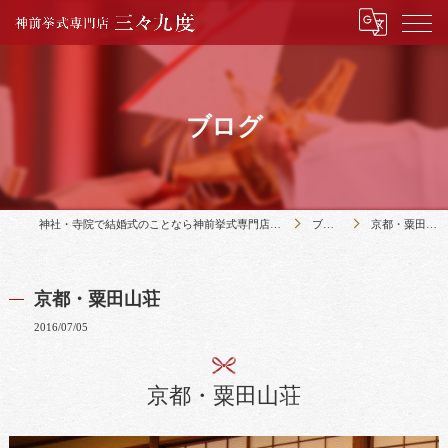
ブログ
神社・寺院で結婚式のことなら神前挙式専門店三々九度
ブログ
京都・粟田山荘
京都・粟田山荘
2016/07/05
京都・粟田山荘