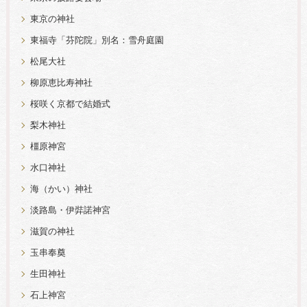
東京の神社
東福寺「芬陀院」別名：雪舟庭園
松尾大社
柳原恵比寿神社
桜咲く京都で結婚式
梨木神社
橿原神宮
水口神社
海（かい）神社
淡路島・伊弉諾神宮
滋賀の神社
玉串奉奠
生田神社
石上神宮