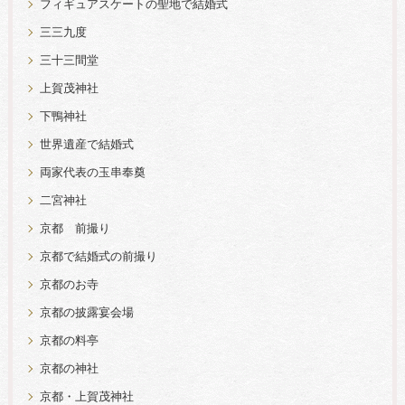
フィギュアスケートの聖地で結婚式
三三九度
三十三間堂
上賀茂神社
下鴨神社
世界遺産で結婚式
両家代表の玉串奉奠
二宮神社
京都 前撮り
京都で結婚式の前撮り
京都のお寺
京都の披露宴会場
京都の料亭
京都の神社
京都・上賀茂神社