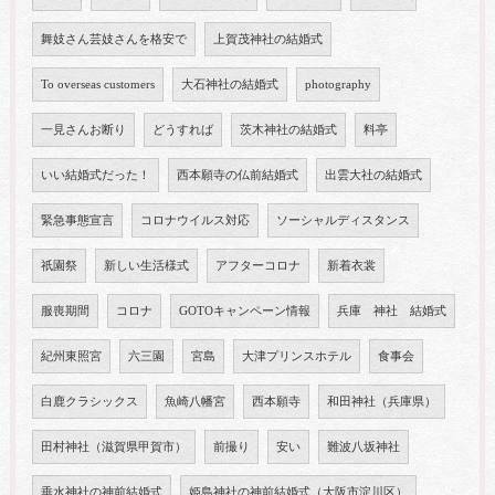
舞妓さん芸妓さんを格安で
上賀茂神社の結婚式
To overseas customers
大石神社の結婚式
photography
一見さんお断り
どうすれば
茨木神社の結婚式
料亭
いい結婚式だった！
西本願寺の仏前結婚式
出雲大社の結婚式
緊急事態宣言
コロナウイルス対応
ソーシャルディスタンス
祇園祭
新しい生活様式
アフターコロナ
新着衣裳
服喪期間
コロナ
GOTOキャンペーン情報
兵庫 神社 結婚式
紀州東照宮
六三園
宮島
大津プリンスホテル
食事会
白鹿クラシックス
魚崎八幡宮
西本願寺
和田神社（兵庫県）
田村神社（滋賀県甲賀市）
前撮り
安い
難波八坂神社
垂水神社の神前結婚式
姫島神社の神前結婚式（大阪市淀川区）