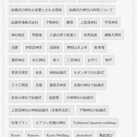
結婚式の神社が必要とされる理由
結婚式の神社の内容について
結婚市場株式会社
下鴨神社
費用
上賀茂神社
平安神宮
神社検定
問題集
八坂の塔で前撮り
有馬温泉
綱敷天満宮
須磨
伊弉諾神宮
淡路島
摩耶山天上寺
駐車場
廣田神社
水口神社
祭り
二宮神社
お守り
神戸
菅原天満宮
奈良
神前結婚式
モダン寺での仏前式
三十三間堂
京都
服部天神宮
京都の神社で結婚式
奈良の神社で結婚式
滋賀県
大神神社の結婚式
上賀茂神社の神前結婚式（京都市北区）
下鴨神社の結婚式
出張プラン
エアコン完備の神社
Traditional Japanese weddings
Kyoto
Kimono
Kyoto Wedding
photoshoot
舞妓遊び