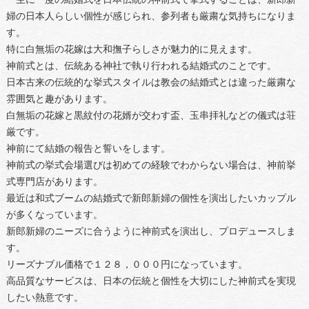
婦の日本人らしい個性が感じられ、参列者も厳粛な気持ちになりま
す。
特に白無垢の花嫁は大和撫子らしさが魅力的に見えます。
神前式とは、伝統ある神社で執り行われる結婚式のことです。
日本古来の伝統的な挙式スタイルは教会の結婚式とは違った厳粛な
雰囲気と趣があります。
白無垢の花嫁と黒紋付の花婿が交わす盃、玉串拝礼などの儀式は荘
厳です。
神前にて結婚の報告と誓いをします。
神前式の挙式会場選びは初めての経験でわからない場合は、神前挙
式専門店があります。
最近は和式ブームの結婚式で新郎新婦の個性を演出したいカップル
が多くなっています。
新郎新婦のニーズに合うように神前式を演出し、プロデュースしま
す。
リーズナブル価格で１２８，０００円になっています。
高品質なサービスは、日本の伝統と個性を大切にした神前式を実現
したい熱意です。