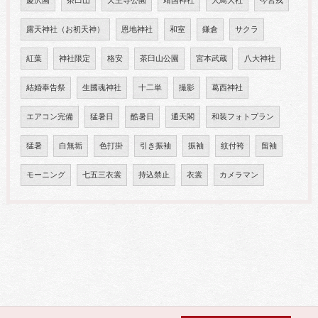
慶沢園
茶臼山
天王寺公園
靖国神社
大鳥大社
今宮戎
露天神社（お初天神）
恩地神社
和室
鎌倉
サクラ
紅葉
神社限定
格安
茶臼山公園
宮本武蔵
八大神社
結婚奉告祭
生國魂神社
十二単
撮影
葛西神社
エアコン完備
猛暑日
酷暑日
通天閣
和装フォトプラン
猛暑
白無垢
色打掛
引き振袖
振袖
紋付袴
留袖
モーニング
七五三衣裳
持込禁止
衣裳
カメラマン