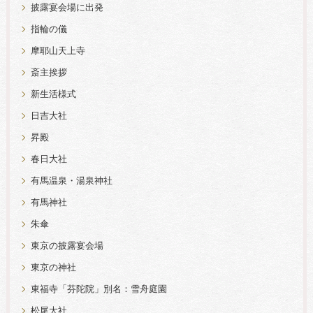
披露宴会場に出発
指輪の儀
摩耶山天上寺
斎主挨拶
新生活様式
日吉大社
昇殿
春日大社
有馬温泉・湯泉神社
有馬神社
朱傘
東京の披露宴会場
東京の神社
東福寺「芬陀院」別名：雪舟庭園
松尾大社