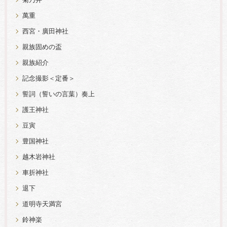
菊乃井
萬重
西宮・廣田神社
親族固めの盃
親族紹介
記念撮影＜定番＞
誓詞（誓いの言葉）奏上
護王神社
豆寅
豊国神社
越木岩神社
車折神社
退下
道明寺天満宮
鈴神楽