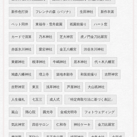
新作色打掛
フレンチの森（パソナ）
生田神社
新作衣裳
ペット同伴
東福寺・雪舟庭園
祇園前撮り
ハート窓
カードで清算
乃木神社
芝大神宮
虎ノ門金刀比羅宮
赤坂氷川神社
愛宕神社
金王八幡宮
渋谷氷川神社
東郷神社
根津神社
牛嶋神社
居木神社
代々木八幡宮
鳩森八幡神社
増上寺
築地本願寺
和装前撮り
吉野神宮
吉野神宮
東京
浅草神社
芦屋神社
大山祇神社
人生儀礼
七五三
成人式
「特定商取引法に基づく表記」
嵐山
隋心院
圓光寺
金戒光明寺
フォトウェディング
気比神宮
四谷サロン
仁和寺
神社ケーキ
金刀比羅宮