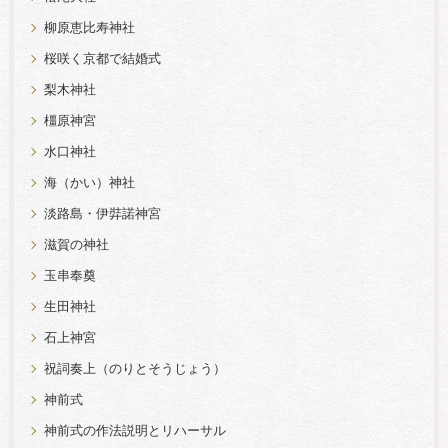
柳原恵比寿神社
桜咲く京都で結婚式
梨木神社
橿原神宮
水口神社
海（かい）神社
淡路島・伊弉諾神宮
滋賀の神社
玉串奉奠
生田神社
石上神宮
祝詞奏上（のりとそうじょう）
神前式
神前式の作法説明とリハーサル