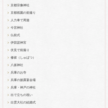
京都宗像神社
京都祇園の前撮り
人力車で周遊
今宮神社
仏前式
伊弉諾神宮
伏見で前撮り
修祓（しゅばつ）
八坂神社
兵庫のお寺
兵庫の披露宴会場
兵庫・神戸の神社
出で立ちの祝い
出雲大社の結婚式