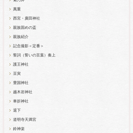
菊乃井
萬重
西宮・廣田神社
親族固めの盃
親族紹介
記念撮影＜定番＞
誓詞（誓いの言葉）奏上
護王神社
豆寅
豊国神社
越木岩神社
車折神社
退下
道明寺天満宮
鈴神楽