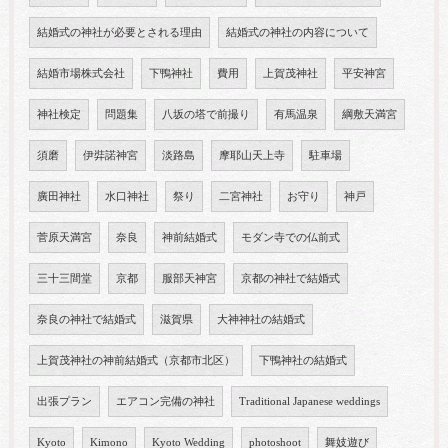
結婚式の神社が必要とされる理由
結婚式の神社の内容について
結婚市場株式会社
下鴨神社
費用
上賀茂神社
平安神宮
神社検定
問題集
八坂の塔で前撮り
有馬温泉
綱敷天満宮
須磨
伊弉諾神宮
淡路島
摩耶山天上寺
駐車場
廣田神社
水口神社
祭り
二宮神社
お守り
神戸
菅原天満宮
奈良
神前結婚式
モダン寺での仏前式
三十三間堂
京都
服部天神宮
京都の神社で結婚式
奈良の神社で結婚式
滋賀県
大神神社の結婚式
上賀茂神社の神前結婚式（京都市北区）
下鴨神社の結婚式
出張プラン
エアコン完備の神社
Traditional Japanese weddings
Kyoto
Kimono
Kyoto Wedding
photoshoot
舞妓遊び