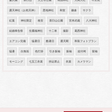
慶沢園
茶臼山
天王寺公園
靖国神社
大鳥大社
今宮戎
露天神社（お初天神）
恩地神社
和室
鎌倉
サクラ
紅葉
神社限定
格安
茶臼山公園
宮本武蔵
八大神社
結婚奉告祭
生國魂神社
十二単
撮影
葛西神社
エアコン完備
猛暑日
酷暑日
通天閣
和装フォトプラン
猛暑
白無垢
色打掛
引き振袖
振袖
紋付袴
留袖
モーニング
七五三衣裳
持込禁止
衣裳
カメラマン