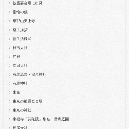
披露宴会場に出発
指輪の儀
摩耶山天上寺
斎主挨拶
新生活様式
日吉大社
昇殿
春日大社
有馬温泉・湯泉神社
有馬神社
朱傘
東京の披露宴会場
東京の神社
東福寺「芬陀院」別名：雪舟庭園
松尾大社