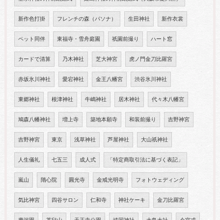
新作色打掛
フレンチの森（パソナ）
生田神社
新作衣裳
ペット同伴
東福寺・雪舟庭園
祇園前撮り
ハート窓
カードで清算
乃木神社
芝大神宮
虎ノ門金刀比羅宮
赤坂氷川神社
愛宕神社
金王八幡宮
渋谷氷川神社
東郷神社
根津神社
牛嶋神社
居木神社
代々木八幡宮
鳩森八幡神社
増上寺
築地本願寺
和装前撮り
吉野神宮
吉野神宮
東京
浅草神社
芦屋神社
大山祇神社
人生儀礼
七五三
成人式
「特定商取引法に基づく表記」
嵐山
隋心院
圓光寺
金戒光明寺
フォトウェディング
気比神宮
四谷サロン
仁和寺
神社ケーキ
金刀比羅宮