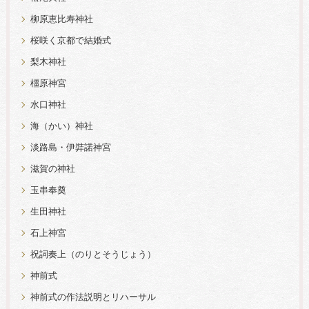
柳原恵比寿神社
桜咲く京都で結婚式
梨木神社
橿原神宮
水口神社
海（かい）神社
淡路島・伊弉諾神宮
滋賀の神社
玉串奉奠
生田神社
石上神宮
祝詞奏上（のりとそうじょう）
神前式
神前式の作法説明とリハーサル