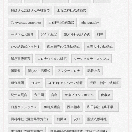
舞妓さん芸妓さんを格安で
上賀茂神社の結婚式
To overseas customers
大石神社の結婚式
photography
一見さんお断り
どうすれば
茨木神社の結婚式
料亭
いい結婚式だった！
西本願寺の仏前結婚式
出雲大社の結婚式
緊急事態宣言
コロナウイルス対応
ソーシャルディスタンス
祇園祭
新しい生活様式
アフターコロナ
新着衣裳
服喪期間
コロナ
GOTOキャンペーン情報
兵庫 神社 結婚式
紀州東照宮
六三園
宮島
大津プリンスホテル
食事会
白鹿クラシックス
魚崎八幡宮
西本願寺
和田神社（兵庫県）
田村神社（滋賀県甲賀市）
前撮り
安い
難波八坂神社
垂水神社の神前結婚式
姫島神社の神前結婚式（大阪市淀川区）