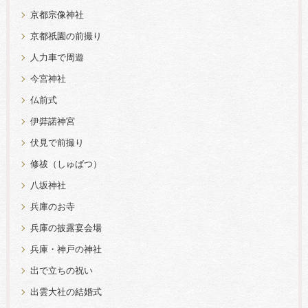
京都宗像神社
京都祇園の前撮り
人力車で周遊
今宮神社
仏前式
伊弉諾神宮
伏見で前撮り
修祓（しゅばつ）
八坂神社
兵庫のお寺
兵庫の披露宴会場
兵庫・神戸の神社
出で立ちの祝い
出雲大社の結婚式