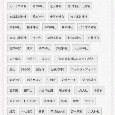
カードで清算
乃木神社
芝大神宮
虎ノ門金刀比羅宮
赤坂氷川神社
愛宕神社
金王八幡宮
渋谷氷川神社
東郷神社
根津神社
牛嶋神社
居木神社
代々木八幡宮
鳩森八幡神社
増上寺
築地本願寺
和装前撮り
吉野神宮
吉野神宮
東京
浅草神社
芦屋神社
大山祇神社
人生儀礼
七五三
成人式
「特定商取引法に基づく表記」
嵐山
隋心院
圓光寺
金戒光明寺
フォトウェディング
気比神宮
四谷サロン
仁和寺
神社ケーキ
金刀比羅宮
慶沢園
茶臼山
天王寺公園
靖国神社
大鳥大社
今宮戎
露天神社（お初天神）
恩地神社
和室
鎌倉
サクラ
紅葉
神社限定
格安
茶臼山公園
宮本武蔵
八大神社