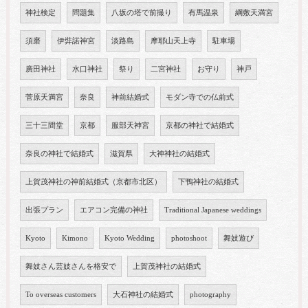
神社検定
問題集
八坂の塔で前撮り
有馬温泉
綱敷天満宮
須磨
伊弉諾神宮
淡路島
摩耶山天上寺
駐車場
廣田神社
水口神社
祭り
二宮神社
お守り
神戸
菅原天満宮
奈良
神前結婚式
モダン寺での仏前式
三十三間堂
京都
服部天神宮
京都の神社で結婚式
奈良の神社で結婚式
滋賀県
大神神社の結婚式
上賀茂神社の神前結婚式（京都市北区）
下鴨神社の結婚式
出張プラン
エアコン完備の神社
Traditional Japanese weddings
Kyoto
Kimono
Kyoto Wedding
photoshoot
舞妓遊び
舞妓さん芸妓さんを格安で
上賀茂神社の結婚式
To overseas customers
大石神社の結婚式
photography