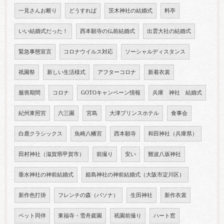
一見さんお断り
どうすれば
茨木神社の結婚式
料亭
いい結婚式だった！
西本願寺の仏前結婚式
出雲大社の結婚式
緊急事態宣言
コロナウイルス対応
ソーシャルディスタンス
祇園祭
新しい生活様式
アフターコロナ
新着衣裳
服喪期間
コロナ
GOTOキャンペーン情報
兵庫 神社 結婚式
紀州東照宮
六三園
宮島
大津プリンスホテル
食事会
白鹿クラシックス
魚崎八幡宮
西本願寺
和田神社（兵庫県）
田村神社（滋賀県甲賀市）
前撮り
安い
難波八坂神社
垂水神社の神前結婚式
姫島神社の神前結婚式（大阪市淀川区）
新作色打掛
フレンチの森（パソナ）
生田神社
新作衣裳
ペット同伴
東福寺・雪舟庭園
祇園前撮り
ハート窓