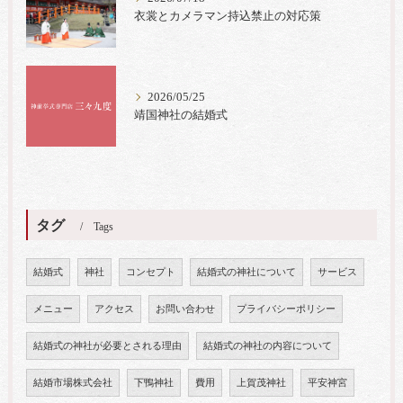
衣裳とカメラマン持込禁止の対応策
2026/05/25
靖国神社の結婚式
タグ
Tags
結婚式
神社
コンセプト
結婚式の神社について
サービス
メニュー
アクセス
お問い合わせ
プライバシーポリシー
結婚式の神社が必要とされる理由
結婚式の神社の内容について
結婚市場株式会社
下鴨神社
費用
上賀茂神社
平安神宮