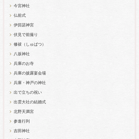
今宮神社
仏前式
伊弉諾神宮
伏見で前撮り
修祓（しゅばつ）
八坂神社
兵庫のお寺
兵庫の披露宴会場
兵庫・神戸の神社
出で立ちの祝い
出雲大社の結婚式
北野天満宮
参進行列
吉田神社