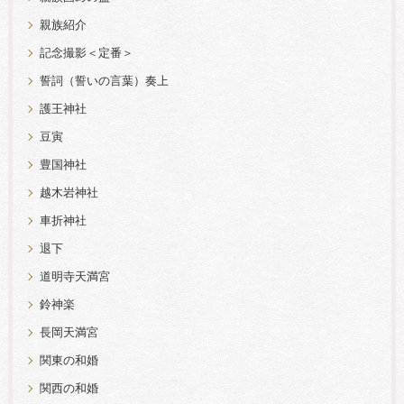
親族紹介
記念撮影＜定番＞
誓詞（誓いの言葉）奏上
護王神社
豆寅
豊国神社
越木岩神社
車折神社
退下
道明寺天満宮
鈴神楽
長岡天満宮
関東の和婚
関西の和婚