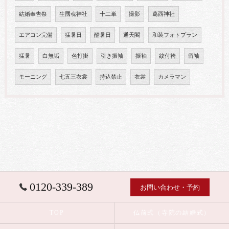
結婚奉告祭
生國魂神社
十二単
撮影
葛西神社
エアコン完備
猛暑日
酷暑日
通天閣
和装フォトプラン
猛暑
白無垢
色打掛
引き振袖
振袖
紋付袴
留袖
モーニング
七五三衣裳
持込禁止
衣裳
カメラマン
0120-339-389
お問い合わせ・予約
TOP
仏前式（寺院の結婚式）