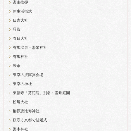
斎主挨拶
新生活様式
日吉大社
昇殿
春日大社
有馬温泉・湯泉神社
有馬神社
朱傘
東京の披露宴会場
東京の神社
東福寺「芬陀院」別名：雪舟庭園
松尾大社
柳原恵比寿神社
桜咲く京都で結婚式
梨木神社