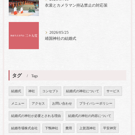
衣裳とカメラマン持込禁止の対応策
2026/05/25
靖国神社の結婚式
タグ
Tags
結婚式
神社
コンセプト
結婚式の神社について
サービス
メニュー
アクセス
お問い合わせ
プライバシーポリシー
結婚式の神社が必要とされる理由
結婚式の神社の内容について
結婚市場株式会社
下鴨神社
費用
上賀茂神社
平安神宮