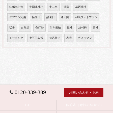
結婚奉告祭
生國魂神社
十二単
撮影
葛西神社
エアコン完備
猛暑日
酷暑日
通天閣
和装フォトプラン
猛暑
白無垢
色打掛
引き振袖
振袖
紋付袴
留袖
モーニング
七五三衣裳
持込禁止
衣裳
カメラマン
0120-339-389
お問い合わせ・予約
TOP
仏前式（寺院の結婚式）