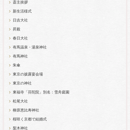
斎主挨拶
新生活様式
日吉大社
昇殿
春日大社
有馬温泉・湯泉神社
有馬神社
朱傘
東京の披露宴会場
東京の神社
東福寺「芬陀院」別名：雪舟庭園
松尾大社
柳原恵比寿神社
桜咲く京都で結婚式
梨木神社