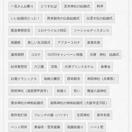
一見さんお断り
どうすれば
茨木神社の結婚式
料亭
いい結婚式だった！
西本願寺の仏前結婚式
出雲大社の結婚式
緊急事態宣言
コロナウイルス対応
ソーシャルディスタンス
祇園祭
新しい生活様式
アフターコロナ
新着衣裳
服喪期間
コロナ
GOTOキャンペーン情報
兵庫 神社 結婚式
紀州東照宮
六三園
宮島
大津プリンスホテル
食事会
白鹿クラシックス
魚崎八幡宮
西本願寺
和田神社（兵庫県）
田村神社（滋賀県甲賀市）
前撮り
安い
難波八坂神社
垂水神社の神前結婚式
姫島神社の神前結婚式（大阪市淀川区）
新作色打掛
フレンチの森（パソナ）
生田神社
新作衣裳
ペット同伴
東福寺・雪舟庭園
祇園前撮り
ハート窓