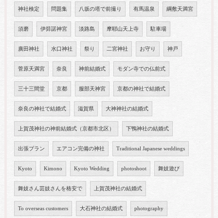
神社検定
問題集
八坂の塔で前撮り
有馬温泉
綱敷天満宮
須磨
伊弉諾神宮
淡路島
摩耶山天上寺
駐車場
廣田神社
水口神社
祭り
二宮神社
お守り
神戸
菅原天満宮
奈良
神前結婚式
モダン寺での仏前式
三十三間堂
京都
服部天神宮
京都の神社で結婚式
奈良の神社で結婚式
滋賀県
大神神社の結婚式
上賀茂神社の神前結婚式（京都市北区）
下鴨神社の結婚式
出張プラン
エアコン完備の神社
Traditional Japanese weddings
Kyoto
Kimono
Kyoto Wedding
photoshoot
舞妓遊び
舞妓さん芸妓さんを格安で
上賀茂神社の結婚式
To overseas customers
大石神社の結婚式
photography