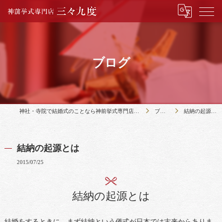
ブログ
神社・寺院で結婚式のことなら神前挙式専門店三々九度
ブログ
結納の起源とは
結納の起源とは
2015/07/25
結納の起源とは
結婚をするときに、まず結納という儀式が日本では古来からありま