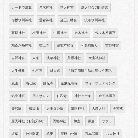
カードで清算
乃木神社
芝大神宮
虎ノ門金刀比羅宮
赤坂氷川神社
愛宕神社
金王八幡宮
渋谷氷川神社
東郷神社
根津神社
牛嶋神社
居木神社
代々木八幡宮
鳩森八幡神社
増上寺
築地本願寺
和装前撮り
吉野神宮
吉野神宮
東京
浅草神社
芦屋神社
大山祇神社
人生儀礼
七五三
成人式
「特定商取引法に基づく表記」
嵐山
隋心院
圓光寺
金戒光明寺
フォトウェディング
気比神宮
四谷サロン
仁和寺
神社ケーキ
金刀比羅宮
慶沢園
茶臼山
天王寺公園
靖国神社
大鳥大社
今宮戎
露天神社（お初天神）
恩地神社
和室
鎌倉
サクラ
紅葉
神社限定
格安
茶臼山公園
宮本武蔵
八大神社