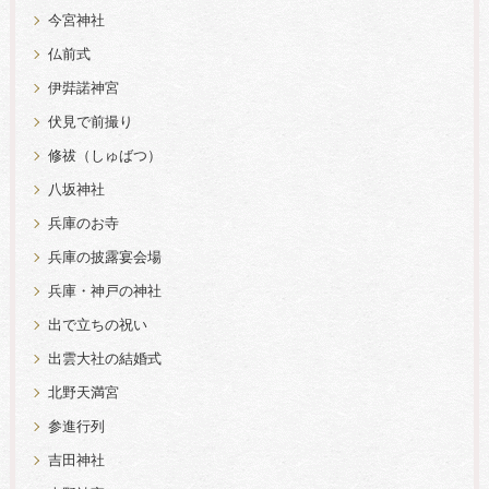
今宮神社
仏前式
伊弉諾神宮
伏見で前撮り
修祓（しゅばつ）
八坂神社
兵庫のお寺
兵庫の披露宴会場
兵庫・神戸の神社
出で立ちの祝い
出雲大社の結婚式
北野天満宮
参進行列
吉田神社