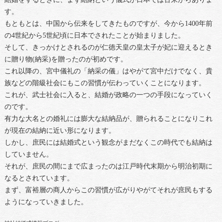
す。
もともとは、中国から伝来をしてきたものですが、今から1400年前
の4世紀から5世紀頃に日本でされたことが始まりました。
そして、きっかけとされるのが仁徳天皇の皇太子が妃に迎えるとき
に贈り物(納采)を贈ったのが初めです。
これ以降の、宮中儀礼の「納采の儀」はやがて宮中だけでなく、貴
族などの階級社会にもこの習慣が伝わっていくことになります。
これが、武士社会に入ると、結婚が政略の一つの手段になっていく
のです。
有力な大名との婚礼には膨大な結納品が、贈られることになりこれ
が現在の結納に近い形になります。
しかし、庶民には結婚式という観念がまだなくこの時代でも結納は
していません。
それが、庶民の間にまで広まったのは江戸時代末期から明治初期に
なるとされています。
まず、富裕層の商人からこの習慣が広がりやがてそれが庶民もする
ようになっていきました。