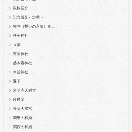
親族紹介
記念撮影＜定番＞
誓詞（誓いの言葉）奏上
護王神社
豆寅
豊国神社
越木岩神社
車折神社
退下
道明寺天満宮
鈴神楽
長岡天満宮
関東の和婚
関西の和婚