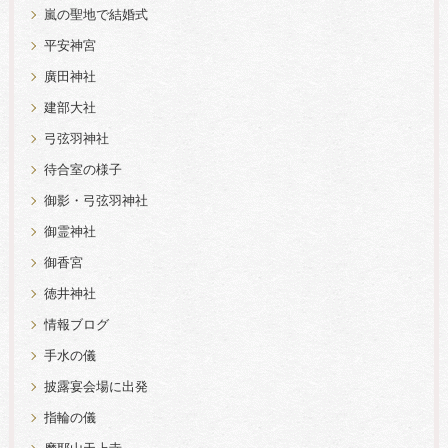
嵐の聖地で結婚式
平安神宮
廣田神社
建部大社
弓弦羽神社
待合室の様子
御影・弓弦羽神社
御霊神社
御香宮
徳井神社
情報ブログ
手水の儀
披露宴会場に出発
指輪の儀