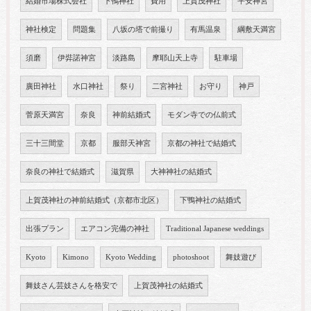
結婚市場株式会社
下鴨神社
費用
上賀茂神社
平安神宮
神社検定
問題集
八坂の塔で前撮り
有馬温泉
綱敷天満宮
須磨
伊弉諾神宮
淡路島
摩耶山天上寺
駐車場
廣田神社
水口神社
祭り
二宮神社
お守り
神戸
菅原天満宮
奈良
神前結婚式
モダン寺での仏前式
三十三間堂
京都
服部天神宮
京都の神社で結婚式
奈良の神社で結婚式
滋賀県
大神神社の結婚式
上賀茂神社の神前結婚式（京都市北区）
下鴨神社の結婚式
出張プラン
エアコン完備の神社
Traditional Japanese weddings
Kyoto
Kimono
Kyoto Wedding
photoshoot
舞妓遊び
舞妓さん芸妓さんを格安で
上賀茂神社の結婚式