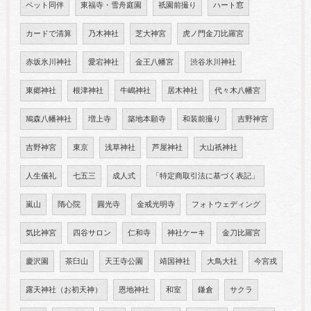
ペット同伴
東福寺・雪舟庭園
祇園前撮り
ハート窓
カードで清算
乃木神社
芝大神宮
虎ノ門金刀比羅宮
赤坂氷川神社
愛宕神社
金王八幡宮
渋谷氷川神社
東郷神社
根津神社
牛嶋神社
居木神社
代々木八幡宮
鳩森八幡神社
増上寺
築地本願寺
和装前撮り
吉野神宮
吉野神宮
東京
浅草神社
芦屋神社
大山祇神社
人生儀礼
七五三
成人式
「特定商取引法に基づく表記」
嵐山
隋心院
圓光寺
金戒光明寺
フォトウェディング
気比神宮
四谷サロン
仁和寺
神社ケーキ
金刀比羅宮
慶沢園
茶臼山
天王寺公園
靖国神社
大鳥大社
今宮戎
露天神社（お初天神）
恩地神社
和室
鎌倉
サクラ