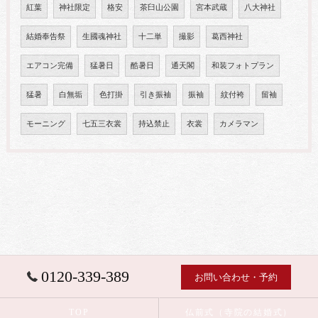
紅葉
神社限定
格安
茶臼山公園
宮本武蔵
八大神社
結婚奉告祭
生國魂神社
十二単
撮影
葛西神社
エアコン完備
猛暑日
酷暑日
通天閣
和装フォトプラン
猛暑
白無垢
色打掛
引き振袖
振袖
紋付袴
留袖
モーニング
七五三衣裳
持込禁止
衣裳
カメラマン
0120-339-389
お問い合わせ・予約
TOP
仏前式（寺院の結婚式）