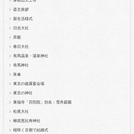
摩耶山天上寺
斎主挨拶
新生活様式
日吉大社
昇殿
春日大社
有馬温泉・湯泉神社
有馬神社
朱傘
東京の披露宴会場
東京の神社
東福寺「芬陀院」別名：雪舟庭園
松尾大社
柳原恵比寿神社
桜咲く京都で結婚式