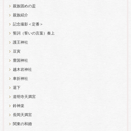
親族固めの盃
親族紹介
記念撮影＜定番＞
誓詞（誓いの言葉）奏上
護王神社
豆寅
豊国神社
越木岩神社
車折神社
退下
道明寺天満宮
鈴神楽
長岡天満宮
関東の和婚