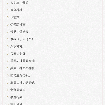
人力車で周遊
今宮神社
仏前式
伊弉諾神宮
伏見で前撮り
修祓（しゅばつ）
八坂神社
兵庫のお寺
兵庫の披露宴会場
兵庫・神戸の神社
出で立ちの祝い
出雲大社の結婚式
北野天満宮
参進行列
吉田神社