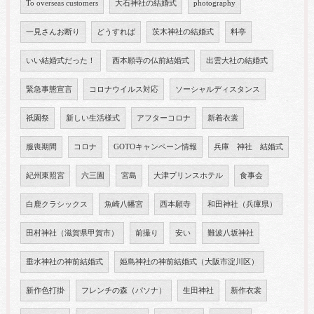
To overseas customers
大石神社の結婚式
photography
一見さんお断り
どうすれば
茨木神社の結婚式
料亭
いい結婚式だった！
西本願寺の仏前結婚式
出雲大社の結婚式
緊急事態宣言
コロナウイルス対応
ソーシャルディスタンス
祇園祭
新しい生活様式
アフターコロナ
新着衣裳
服喪期間
コロナ
GOTOキャンペーン情報
兵庫 神社 結婚式
紀州東照宮
六三園
宮島
大津プリンスホテル
食事会
白鹿クラシックス
魚崎八幡宮
西本願寺
和田神社（兵庫県）
田村神社（滋賀県甲賀市）
前撮り
安い
難波八坂神社
垂水神社の神前結婚式
姫島神社の神前結婚式（大阪市淀川区）
新作色打掛
フレンチの森（パソナ）
生田神社
新作衣裳