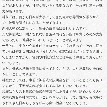
などがありますが、神聖な誓いをする場なので、それぞれ違った魅
力があります。
神前式は、昔から日本が大事にしてきた厳かな雰囲気が漂う挙式
で、神聖な気持ちになることができます。
新郎の袴姿は凛々しく、新婦の白無垢は美しいものです。
ただ神前式は、聞きなれない言葉や慣れない所作を覚えるのが大変
であったり、誓詞が言いにくいということがあります。
一般的に、巫女や介添えがフォローをしてくれるので、それに従っ
ていれば特別な問題はありませんが、挙式当日はどうしても緊張し
てしまいますから、誓詞や拝礼方法などは事前に練習しておくとい
いでしょう。
また、儀式の意味を事前に知っておくことで、より意義深い神前式
を行うことができます。
神社によっては、事前に神前式の説明会を行っているところもあり
ますから、不安があれば参加してみるのもいいでしょう。
現在はキリスト教式の挙式が主流ではありますが、結婚という人生
の晴れ舞台を神前式で行うことをきっかけとして、古来から大事に
されてきた日本らしさを顧みる良い機会になるでしょう。