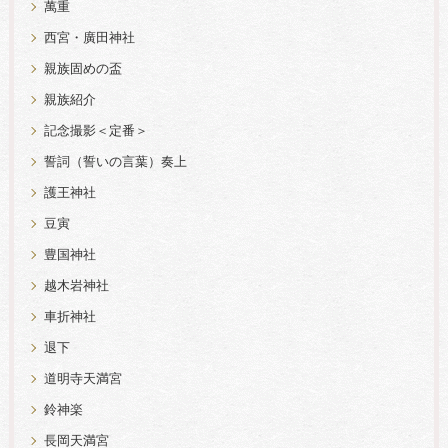
萬重
西宮・廣田神社
親族固めの盃
親族紹介
記念撮影＜定番＞
誓詞（誓いの言葉）奏上
護王神社
豆寅
豊国神社
越木岩神社
車折神社
退下
道明寺天満宮
鈴神楽
長岡天満宮