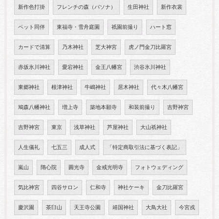
新作色打掛
フレンチの森（パソナ）
生田神社
新作衣裳
ペット同伴
東福寺・雪舟庭園
祇園前撮り
ハート窓
カードで清算
乃木神社
芝大神宮
虎ノ門金刀比羅宮
赤坂氷川神社
愛宕神社
金王八幡宮
渋谷氷川神社
東郷神社
根津神社
牛嶋神社
居木神社
代々木八幡宮
鳩森八幡神社
増上寺
築地本願寺
和装前撮り
吉野神宮
吉野神宮
東京
浅草神社
芦屋神社
大山祇神社
人生儀礼
七五三
成人式
「特定商取引法に基づく表記」
嵐山
隋心院
圓光寺
金戒光明寺
フォトウェディング
気比神宮
四谷サロン
仁和寺
神社ケーキ
金刀比羅宮
慶沢園
茶臼山
天王寺公園
靖国神社
大鳥大社
今宮戎