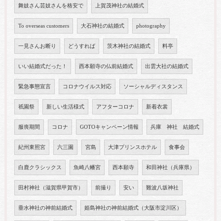
舞妓さん芸妓さんを格安で
上賀茂神社の結婚式
To overseas customers
大石神社の結婚式
photography
一見さんお断り
どうすれば
茨木神社の結婚式
料亭
いい結婚式だった！
西本願寺の仏前結婚式
出雲大社の結婚式
緊急事態宣言
コロナウイルス対応
ソーシャルディスタンス
祇園祭
新しい生活様式
アフターコロナ
新着衣裳
服喪期間
コロナ
GOTOキャンペーン情報
兵庫 神社 結婚式
紀州東照宮
六三園
宮島
大津プリンスホテル
食事会
白鹿クラシックス
魚崎八幡宮
西本願寺
和田神社（兵庫県）
田村神社（滋賀県甲賀市）
前撮り
安い
難波八坂神社
垂水神社の神前結婚式
姫島神社の神前結婚式（大阪市淀川区）