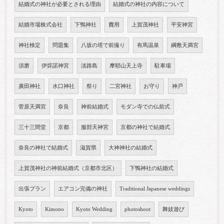
結婚式の神社が必要とされる理由
結婚式の神社の内容について
結婚市場株式会社
下鴨神社
費用
上賀茂神社
平安神宮
神社検定
問題集
八坂の塔で前撮り
有馬温泉
綱敷天満宮
須磨
伊弉諾神宮
淡路島
摩耶山天上寺
駐車場
廣田神社
水口神社
祭り
二宮神社
お守り
神戸
菅原天満宮
奈良
神前結婚式
モダン寺での仏前式
三十三間堂
京都
服部天神宮
京都の神社で結婚式
奈良の神社で結婚式
滋賀県
大神神社の結婚式
上賀茂神社の神前結婚式（京都市北区）
下鴨神社の結婚式
出張プラン
エアコン完備の神社
Traditional Japanese weddings
Kyoto
Kimono
Kyoto Wedding
photoshoot
舞妓遊び