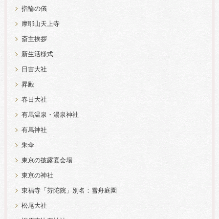
指輪の儀
摩耶山天上寺
斎主挨拶
新生活様式
日吉大社
昇殿
春日大社
有馬温泉・湯泉神社
有馬神社
朱傘
東京の披露宴会場
東京の神社
東福寺「芬陀院」別名：雪舟庭園
松尾大社