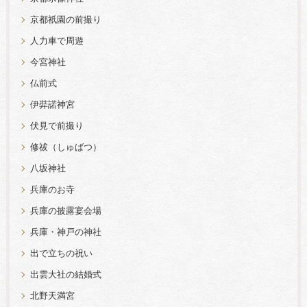
京都祇園の前撮り
人力車で周遊
今宮神社
仏前式
伊弉諾神宮
伏見で前撮り
修祓（しゅばつ）
八坂神社
兵庫のお寺
兵庫の披露宴会場
兵庫・神戸の神社
出で立ちの祝い
出雲大社の結婚式
北野天満宮