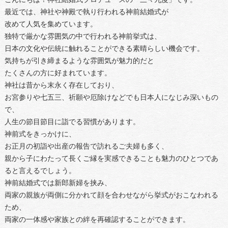
最近では、神社や神殿で執り行われる神前結婚式が
改めて人気を集めています。
独特で厳かな雰囲気の中で行われる神前挙式は、
日本の文化や伝統に触れることができる素晴らしい機会です。
気持ちが引き締まるような雰囲気が魅力的だと
たくさんの方に好まれています。
神社は昔から末永く存在しており、
お宮参りや七五三、祈願や厄除けなどでも日本人になじみ深いもの
で、
人生の節目節目に詣でる習慣があります。
神前式をきっかけに、
お正月の初詣や出産の報告で訪れるご夫婦も多く、
親から子にわたって長くご縁を実感できることも魅力のひとつであ
ると言えるでしょう。
神前結婚式では新郎新婦を挟み、
両家の親族が両側に分かれて顔を合わせながら挙式がおこなわれる
ため、
両家の一体感や家族との絆を再確認することができます。