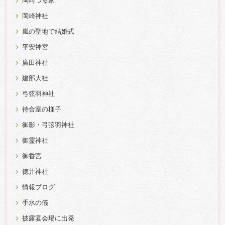
岡崎つる家
岡崎神社
嵐の聖地で結婚式
平安神宮
廣田神社
建部大社
弓弦羽神社
待合室の様子
御影・弓弦羽神社
御霊神社
御香宮
徳井神社
情報ブログ
手水の儀
披露宴会場に出発