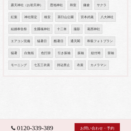
露天神社（お初天神）
恩地神社
和室
鎌倉
サクラ
紅葉
神社限定
格安
茶臼山公園
宮本武蔵
八大神社
結婚奉告祭
生國魂神社
十二単
撮影
葛西神社
エアコン完備
猛暑日
酷暑日
通天閣
和装フォトプラン
猛暑
白無垢
色打掛
引き振袖
振袖
紋付袴
留袖
モーニング
七五三衣裳
持込禁止
衣裳
カメラマン
0120-339-389
お問い合わせ・予約