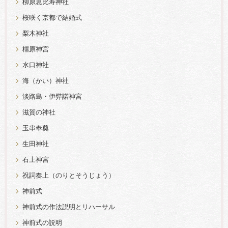
柳原恵比寿神社
桜咲く京都で結婚式
梨木神社
橿原神宮
水口神社
海（かい）神社
淡路島・伊弉諾神宮
滋賀の神社
玉串奉奠
生田神社
石上神宮
祝詞奏上（のりとそうじょう）
神前式
神前式の作法説明とリハーサル
神前式の説明