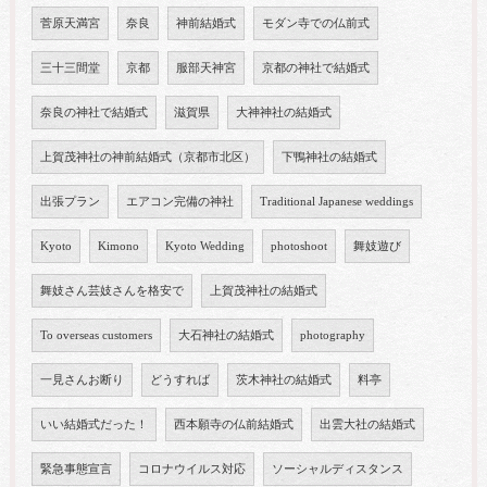
菅原天満宮
奈良
神前結婚式
モダン寺での仏前式
三十三間堂
京都
服部天神宮
京都の神社で結婚式
奈良の神社で結婚式
滋賀県
大神神社の結婚式
上賀茂神社の神前結婚式（京都市北区）
下鴨神社の結婚式
出張プラン
エアコン完備の神社
Traditional Japanese weddings
Kyoto
Kimono
Kyoto Wedding
photoshoot
舞妓遊び
舞妓さん芸妓さんを格安で
上賀茂神社の結婚式
To overseas customers
大石神社の結婚式
photography
一見さんお断り
どうすれば
茨木神社の結婚式
料亭
いい結婚式だった！
西本願寺の仏前結婚式
出雲大社の結婚式
緊急事態宣言
コロナウイルス対応
ソーシャルディスタンス