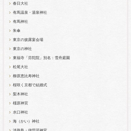
春日大社
有馬温泉・湯泉神社
有馬神社
朱傘
東京の披露宴会場
東京の神社
東福寺「芬陀院」別名：雪舟庭園
松尾大社
柳原恵比寿神社
桜咲く京都で結婚式
梨木神社
橿原神宮
水口神社
海（かい）神社
淡路島・伊弉諾神宮