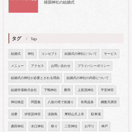
靖国神社の結婚式
タグ
Tags
結婚式
神社
コンセプト
結婚式の神社について
サービス
メニュー
アクセス
お問い合わせ
プライバシーポリシー
結婚式の神社が必要とされる理由
結婚式の神社の内容について
結婚市場株式会社
下鴨神社
費用
上賀茂神社
平安神宮
神社検定
問題集
八坂の塔で前撮り
有馬温泉
綱敷天満宮
須磨
伊弉諾神宮
淡路島
摩耶山天上寺
駐車場
廣田神社
水口神社
祭り
二宮神社
お守り
神戸