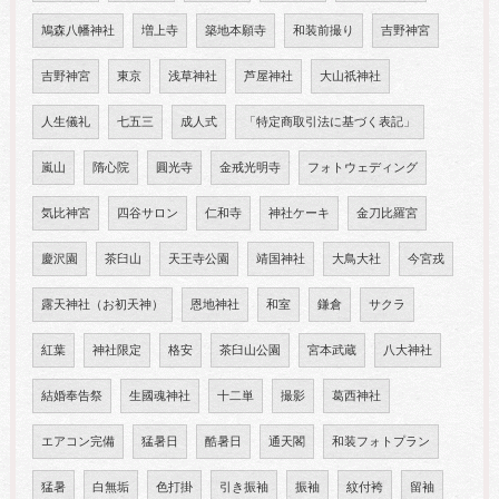
鳩森八幡神社
増上寺
築地本願寺
和装前撮り
吉野神宮
吉野神宮
東京
浅草神社
芦屋神社
大山祇神社
人生儀礼
七五三
成人式
「特定商取引法に基づく表記」
嵐山
隋心院
圓光寺
金戒光明寺
フォトウェディング
気比神宮
四谷サロン
仁和寺
神社ケーキ
金刀比羅宮
慶沢園
茶臼山
天王寺公園
靖国神社
大鳥大社
今宮戎
露天神社（お初天神）
恩地神社
和室
鎌倉
サクラ
紅葉
神社限定
格安
茶臼山公園
宮本武蔵
八大神社
結婚奉告祭
生國魂神社
十二単
撮影
葛西神社
エアコン完備
猛暑日
酷暑日
通天閣
和装フォトプラン
猛暑
白無垢
色打掛
引き振袖
振袖
紋付袴
留袖