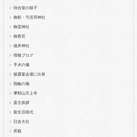
待合室の様子
御影・弓弦羽神社
御霊神社
御香宮
徳井神社
情報ブログ
手水の儀
披露宴会場に出発
指輪の儀
摩耶山天上寺
斎主挨拶
新生活様式
日吉大社
昇殿