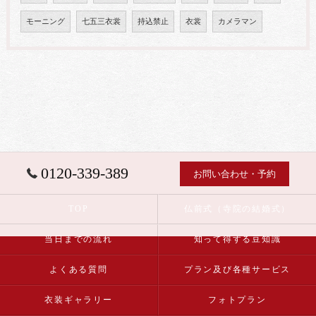
モーニング
七五三衣裳
持込禁止
衣裳
カメラマン
0120-339-389
お問い合わせ・予約
TOP
仏前式（寺院の結婚式）
当日までの流れ
知って得する豆知識
よくある質問
プラン及び各種サービス
衣装ギャラリー
フォトプラン