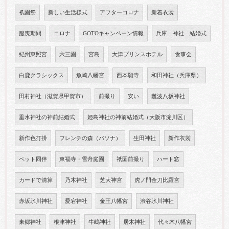
祇園祭
新しい生活様式
アフターコロナ
新着衣裳
服喪期間
コロナ
GOTOキャンペーン情報
兵庫 神社 結婚式
紀州東照宮
六三園
宮島
大津プリンスホテル
食事会
白鹿クラシックス
魚崎八幡宮
西本願寺
和田神社（兵庫県）
田村神社（滋賀県甲賀市）
前撮り
安い
難波八坂神社
垂水神社の神前結婚式
姫島神社の神前結婚式（大阪市淀川区）
新作色打掛
フレンチの森（パソナ）
生田神社
新作衣裳
ペット同伴
東福寺・雪舟庭園
祇園前撮り
ハート窓
カードで清算
乃木神社
芝大神宮
虎ノ門金刀比羅宮
赤坂氷川神社
愛宕神社
金王八幡宮
渋谷氷川神社
東郷神社
根津神社
牛嶋神社
居木神社
代々木八幡宮