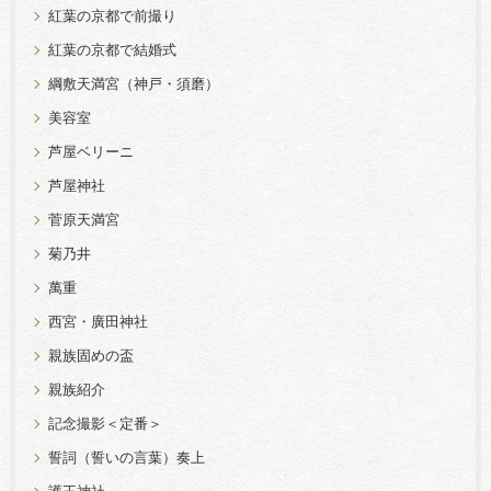
紅葉の京都で前撮り
紅葉の京都で結婚式
綱敷天満宮（神戸・須磨）
美容室
芦屋ベリーニ
芦屋神社
菅原天満宮
菊乃井
萬重
西宮・廣田神社
親族固めの盃
親族紹介
記念撮影＜定番＞
誓詞（誓いの言葉）奏上