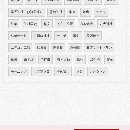
慶沢園
茶臼山
天王寺公園
靖国神社
大鳥大社
今宮戎
露天神社（お初天神）
恩地神社
和室
鎌倉
サクラ
紅葉
神社限定
格安
茶臼山公園
宮本武蔵
八大神社
結婚奉告祭
生國魂神社
十二単
撮影
葛西神社
エアコン完備
猛暑日
酷暑日
通天閣
和装フォトプラン
猛暑
白無垢
色打掛
引き振袖
振袖
紋付袴
留袖
モーニング
七五三衣裳
持込禁止
衣裳
カメラマン