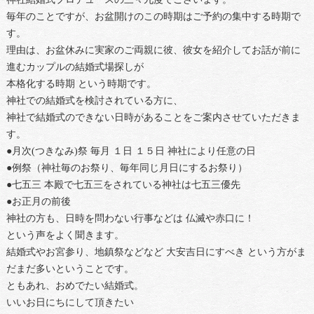
毎年のことですが、お盆開けのこの時期はご予約の集中する時期で
す。
理由は、お盆休みに実家のご両親に彼、彼女を紹介してお話が前に
進むカップルの結婚式場探しが
本格化する時期 という時期です。
神社での結婚式を検討されている方に、
神社で結婚式のできない日時があることをご案内させていただきま
す。
●月次(つきなみ)祭 毎月 １日 １５日 神社により任意の日
●例祭（神社毎のお祭り、毎年同じ月日にするお祭り）
●七五三 本殿で七五三をされている神社は七五三優先
●お正月の前後
神社の方も、日時を問わない行事などは 仏滅や赤口に！
という声をよく聞きます。
結婚式やお宮参り、地鎮祭などなど 大安吉日にすべき という方がま
だまだ多いということです。
ともあれ、おめでたい結婚式。
いいお日にちにして頂きたい