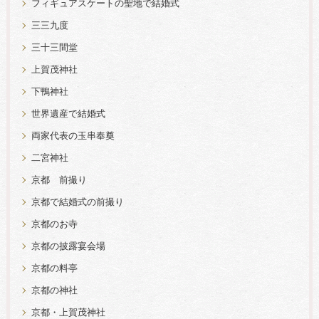
フィギュアスケートの聖地で結婚式
三三九度
三十三間堂
上賀茂神社
下鴨神社
世界遺産で結婚式
両家代表の玉串奉奠
二宮神社
京都 前撮り
京都で結婚式の前撮り
京都のお寺
京都の披露宴会場
京都の料亭
京都の神社
京都・上賀茂神社