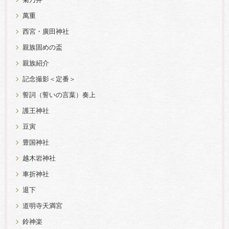
菊乃井
萬重
西宮・廣田神社
親族固めの盃
親族紹介
記念撮影＜定番＞
誓詞（誓いの言葉）奏上
護王神社
豆寅
豊国神社
越木岩神社
車折神社
退下
道明寺天満宮
鈴神楽