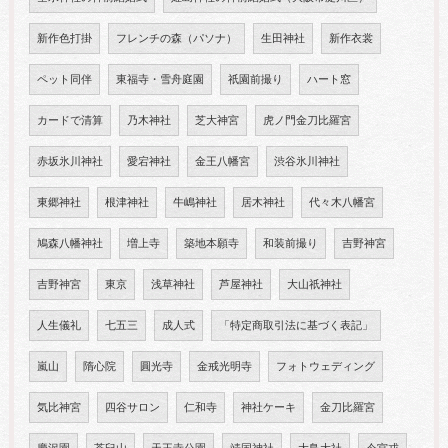
新作色打掛
フレンチの森（パソナ）
生田神社
新作衣裳
ペット同伴
東福寺・雪舟庭園
祇園前撮り
ハート窓
カードで清算
乃木神社
芝大神宮
虎ノ門金刀比羅宮
赤坂氷川神社
愛宕神社
金王八幡宮
渋谷氷川神社
東郷神社
根津神社
牛嶋神社
居木神社
代々木八幡宮
鳩森八幡神社
増上寺
築地本願寺
和装前撮り
吉野神宮
吉野神宮
東京
浅草神社
芦屋神社
大山祇神社
人生儀礼
七五三
成人式
「特定商取引法に基づく表記」
嵐山
隋心院
圓光寺
金戒光明寺
フォトウェディング
気比神宮
四谷サロン
仁和寺
神社ケーキ
金刀比羅宮