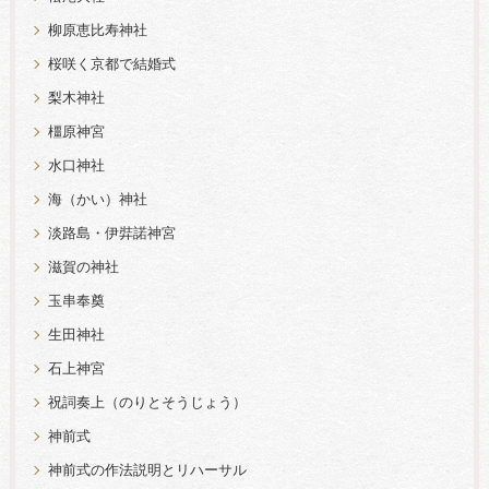
柳原恵比寿神社
桜咲く京都で結婚式
梨木神社
橿原神宮
水口神社
海（かい）神社
淡路島・伊弉諾神宮
滋賀の神社
玉串奉奠
生田神社
石上神宮
祝詞奏上（のりとそうじょう）
神前式
神前式の作法説明とリハーサル