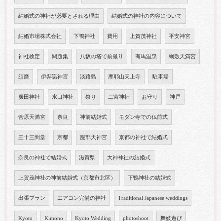
結婚式の神社が必要とされる理由
結婚式の神社の内容について
結婚市場株式会社
下鴨神社
費用
上賀茂神社
平安神宮
神社検定
問題集
八坂の塔で前撮り
有馬温泉
綱敷天満宮
須磨
伊弉諾神宮
淡路島
摩耶山天上寺
駐車場
廣田神社
水口神社
祭り
二宮神社
お守り
神戸
菅原天満宮
奈良
神前結婚式
モダン寺での仏前式
三十三間堂
京都
服部天神宮
京都の神社で結婚式
奈良の神社で結婚式
滋賀県
大神神社の結婚式
上賀茂神社の神前結婚式（京都市北区）
下鴨神社の結婚式
出張プラン
エアコン完備の神社
Traditional Japanese weddings
Kyoto
Kimono
Kyoto Wedding
photoshoot
舞妓遊び