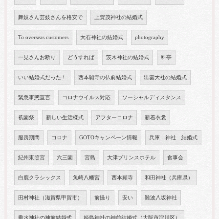
舞妓さん芸妓さんを格安で
上賀茂神社の結婚式
To overseas customers
大石神社の結婚式
photography
一見さんお断り
どうすれば
茨木神社の結婚式
料亭
いい結婚式だった！
西本願寺の仏前結婚式
出雲大社の結婚式
緊急事態宣言
コロナウイルス対応
ソーシャルディスタンス
祇園祭
新しい生活様式
アフターコロナ
新着衣裳
服喪期間
コロナ
GOTOキャンペーン情報
兵庫 神社 結婚式
紀州東照宮
六三園
宮島
大津プリンスホテル
食事会
白鹿クラシックス
魚崎八幡宮
西本願寺
和田神社（兵庫県）
田村神社（滋賀県甲賀市）
前撮り
安い
難波八坂神社
垂水神社の神前結婚式
姫島神社の神前結婚式（大阪市淀川区）