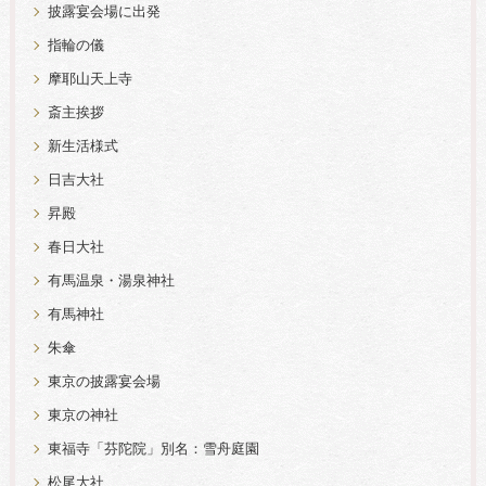
披露宴会場に出発
指輪の儀
摩耶山天上寺
斎主挨拶
新生活様式
日吉大社
昇殿
春日大社
有馬温泉・湯泉神社
有馬神社
朱傘
東京の披露宴会場
東京の神社
東福寺「芬陀院」別名：雪舟庭園
松尾大社