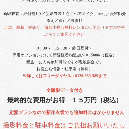
新郎衣裳：紋付袴1点／新婦衣裳１点／ヘアメイク／着付／美容師介
添え／送迎／撮影料
足袋、肌着、髪飾り、撮影小物も無料レンタルしておりますので手
ぶらでご来店ください
9：30～ 15：30​​​​ ＜終日受付＞
専用オプションとして新婦様着物追加が￥15000-（税込）
親族・友人も参加可能ですが現地集合です
お役立ち情報：駐車場（無料）
※詳しくはフリーダイヤル：0120-339-389まで
全撮影データ付き
最終的な費用がお得 １５万円（税込）
定額プランなので新作衣裳でも追加料金はかかりません
撮影料金と駐車料金はご負担お願いいたし