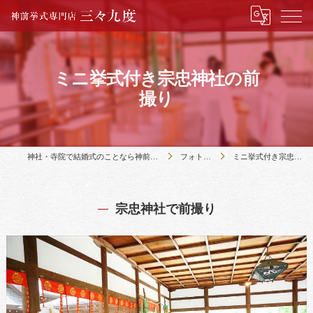
ミニ挙式付き宗忠神社の前
撮り
神社・寺院で結婚式のことなら神前挙式専門店三々九度
フォトプラン
ミニ挙式付き宗忠神社の前撮り
宗忠神社で前撮り