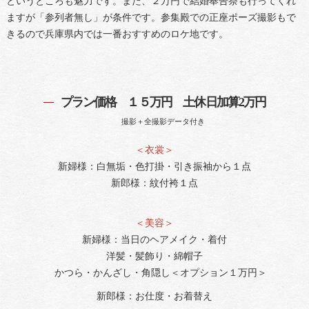
というところも魅力です。また、２万円で結婚奉告祭も行ってくれ
ますが「参列者無し」が条件です。参集殿での正座ポーズ撮影もで
きるので兵庫県内では一番おすすめのロケ地です。
プラン価格 １５万円 土休日加算2万円
撮影＋全撮影データ付き
＜衣裳＞
新婦様：白無垢・色打掛・引き振袖から１点
新郎様：紋付袴１点
＜美容＞
新婦様：当日のヘアメイク・着付
洋髪・髪飾り・綿帽子
かつら・かんざし・角隠し＜オプション１万円＞
新郎様：お仕度・お着替え