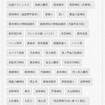
白鹿クラシックス
魚崎八幡宮
西本願寺
和田神社（兵庫県）
田村神社（滋賀県甲賀市）
前撮り
安い
難波八坂神社
垂水神社の神前結婚式
姫島神社の神前結婚式（大阪市淀川区）
新作色打掛
フレンチの森（パソナ）
生田神社
新作衣裳
ペット同伴
東福寺・雪舟庭園
祇園前撮り
ハート窓
カードで清算
乃木神社
芝大神宮
虎ノ門金刀比羅宮
赤坂氷川神社
愛宕神社
金王八幡宮
渋谷氷川神社
東郷神社
根津神社
牛嶋神社
居木神社
代々木八幡宮
鳩森八幡神社
増上寺
築地本願寺
和装前撮り
吉野神宮
吉野神宮
東京
浅草神社
芦屋神社
大山祇神社
人生儀礼
七五三
成人式
「特定商取引法に基づく表記」