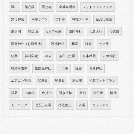
嵐山
隋心院
圓光寺
金戒光明寺
フォトウェディング
気比神宮
四谷サロン
仁和寺
神社ケーキ
金刀比羅宮
慶沢園
茶臼山
天王寺公園
靖国神社
大鳥大社
今宮戎
露天神社（お初天神）
恩地神社
和室
鎌倉
サクラ
紅葉
神社限定
格安
茶臼山公園
宮本武蔵
八大神社
結婚奉告祭
生國魂神社
十二単
撮影
葛西神社
エアコン完備
猛暑日
酷暑日
通天閣
和装フォトプラン
猛暑
白無垢
色打掛
引き振袖
振袖
紋付袴
留袖
モーニング
七五三衣裳
持込禁止
衣裳
カメラマン