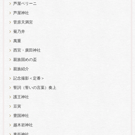
芦屋ベリーニ
芦屋神社
菅原天満宮
菊乃井
萬重
西宮・廣田神社
親族固めの盃
親族紹介
記念撮影＜定番＞
誓詞（誓いの言葉）奏上
護王神社
豆寅
豊国神社
越木岩神社
車折神社