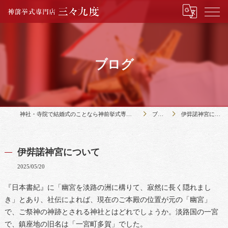
ブログ
神社・寺院で結婚式のことなら神前挙式専門店三々九度
ブログ
伊弉諾神宮について
伊弉諾神宮について
2025/05/20
『日本書紀』に「幽宮を淡路の洲に構りて、寂然に長く隠れまし
き」とあり、社伝によれば、現在のご本殿の位置が元の「幽宮」
で、ご祭神の神跡とされる神社とはどれでしょうか。淡路国の一宮
で、鎮座地の旧名は「一宮町多賀」でした。