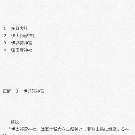
１．多賀大社
２．伊太祁曽神社
３．伊弉諾神宮
４．猿田彦神社
正解 ３．伊弉諾神宮
～ 解説 ～
「伊太祁曽神社」は五十猛命を主祭神とし和歌山県に鎮座する神