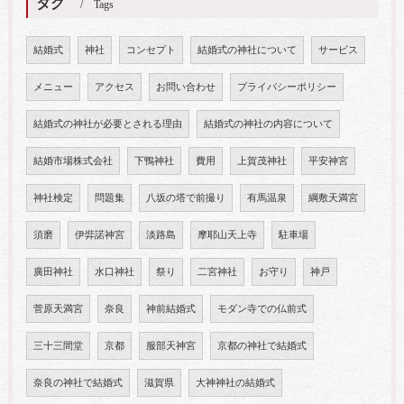
タグ
Tags
結婚式
神社
コンセプト
結婚式の神社について
サービス
メニュー
アクセス
お問い合わせ
プライバシーポリシー
結婚式の神社が必要とされる理由
結婚式の神社の内容について
結婚市場株式会社
下鴨神社
費用
上賀茂神社
平安神宮
神社検定
問題集
八坂の塔で前撮り
有馬温泉
綱敷天満宮
須磨
伊弉諾神宮
淡路島
摩耶山天上寺
駐車場
廣田神社
水口神社
祭り
二宮神社
お守り
神戸
菅原天満宮
奈良
神前結婚式
モダン寺での仏前式
三十三間堂
京都
服部天神宮
京都の神社で結婚式
奈良の神社で結婚式
滋賀県
大神神社の結婚式