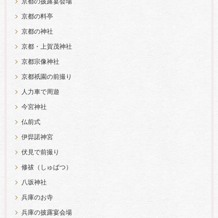
京都の披露宴会場
京都の料亭
京都の神社
京都・上賀茂神社
京都宗像神社
京都祇園の前撮り
人力車で周遊
今宮神社
仏前式
伊弉諾神宮
伏見で前撮り
修祓（しゅばつ）
八坂神社
兵庫のお寺
兵庫の披露宴会場