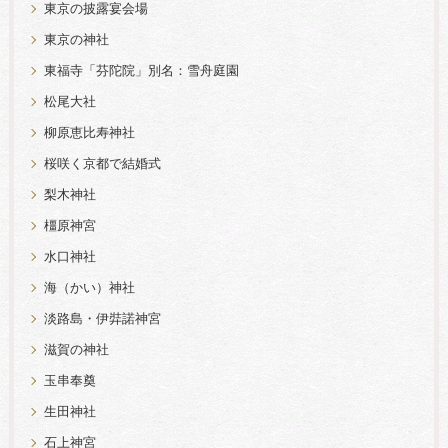
東京の披露宴会場
東京の神社
東福寺「芬陀院」別名：雪舟庭園
松尾大社
柳原恵比寿神社
桜咲く京都で結婚式
梨木神社
橿原神宮
水口神社
海（かい）神社
淡路島・伊弉諾神宮
滋賀の神社
玉串奉奠
生田神社
石上神宮