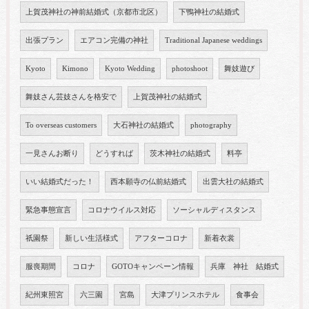
上賀茂神社の神前結婚式（京都市北区）
下鴨神社の結婚式
出張プラン
エアコン完備の神社
Traditional Japanese weddings
Kyoto
Kimono
Kyoto Wedding
photoshoot
舞妓遊び
舞妓さん芸妓さんを格安で
上賀茂神社の結婚式
To overseas customers
大石神社の結婚式
photography
一見さんお断り
どうすれば
茨木神社の結婚式
料亭
いい結婚式だった！
西本願寺の仏前結婚式
出雲大社の結婚式
緊急事態宣言
コロナウイルス対応
ソーシャルディスタンス
祇園祭
新しい生活様式
アフターコロナ
新着衣裳
服喪期間
コロナ
GOTOキャンペーン情報
兵庫 神社 結婚式
紀州東照宮
六三園
宮島
大津プリンスホテル
食事会