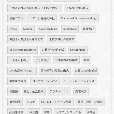
上賀茂神社の神前結婚式（京都市北区）
下鴨神社の結婚式
出張プラン
エアコン完備の神社
Traditional Japanese weddings
Kyoto
Kimono
Kyoto Wedding
photoshoot
舞妓遊び
舞妓さん芸妓さんを格安で
上賀茂神社の結婚式
To overseas customers
大石神社の結婚式
photography
一見さんお断り
どうすれば
茨木神社の結婚式
料亭
いい結婚式だった！
西本願寺の仏前結婚式
出雲大社の結婚式
緊急事態宣言
コロナウイルス対応
ソーシャルディスタンス
祇園祭
新しい生活様式
アフターコロナ
新着衣裳
服喪期間
コロナ
GOTOキャンペーン情報
兵庫 神社 結婚式
紀州東照宮
六三園
宮島
大津プリンスホテル
食事会