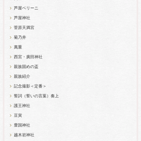
芦屋ベリーニ
芦屋神社
菅原天満宮
菊乃井
萬重
西宮・廣田神社
親族固めの盃
親族紹介
記念撮影＜定番＞
誓詞（誓いの言葉）奏上
護王神社
豆寅
豊国神社
越木岩神社