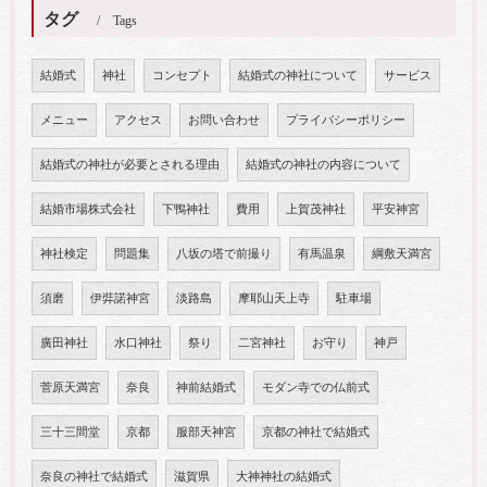
タグ
Tags
結婚式
神社
コンセプト
結婚式の神社について
サービス
メニュー
アクセス
お問い合わせ
プライバシーポリシー
結婚式の神社が必要とされる理由
結婚式の神社の内容について
結婚市場株式会社
下鴨神社
費用
上賀茂神社
平安神宮
神社検定
問題集
八坂の塔で前撮り
有馬温泉
綱敷天満宮
須磨
伊弉諾神宮
淡路島
摩耶山天上寺
駐車場
廣田神社
水口神社
祭り
二宮神社
お守り
神戸
菅原天満宮
奈良
神前結婚式
モダン寺での仏前式
三十三間堂
京都
服部天神宮
京都の神社で結婚式
奈良の神社で結婚式
滋賀県
大神神社の結婚式