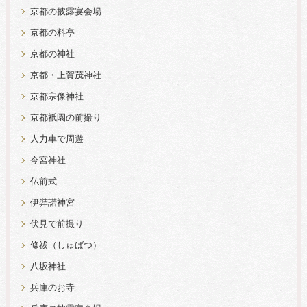
京都の披露宴会場
京都の料亭
京都の神社
京都・上賀茂神社
京都宗像神社
京都祇園の前撮り
人力車で周遊
今宮神社
仏前式
伊弉諾神宮
伏見で前撮り
修祓（しゅばつ）
八坂神社
兵庫のお寺