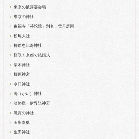
東京の披露宴会場
東京の神社
東福寺「芬陀院」別名：雪舟庭園
松尾大社
柳原恵比寿神社
桜咲く京都で結婚式
梨木神社
橿原神宮
水口神社
海（かい）神社
淡路島・伊弉諾神宮
滋賀の神社
玉串奉奠
生田神社