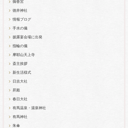
御香宮
徳井神社
情報ブログ
手水の儀
披露宴会場に出発
指輪の儀
摩耶山天上寺
斎主挨拶
新生活様式
日吉大社
昇殿
春日大社
有馬温泉・湯泉神社
有馬神社
朱傘