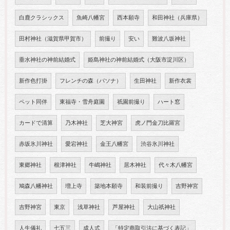
白鹿クラシックス
魚崎八幡宮
西本願寺
和田神社（兵庫県）
田村神社（滋賀県甲賀市）
前撮り
安い
難波八坂神社
垂水神社の神前結婚式
姫島神社の神前結婚式（大阪市淀川区）
新作色打掛
フレンチの森（パソナ）
生田神社
新作衣裳
ペット同伴
東福寺・雪舟庭園
祇園前撮り
ハート窓
カードで清算
乃木神社
芝大神宮
虎ノ門金刀比羅宮
赤坂氷川神社
愛宕神社
金王八幡宮
渋谷氷川神社
東郷神社
根津神社
牛嶋神社
居木神社
代々木八幡宮
鳩森八幡神社
増上寺
築地本願寺
和装前撮り
吉野神宮
吉野神宮
東京
浅草神社
芦屋神社
大山祇神社
人生儀礼
七五三
成人式
「特定商取引法に基づく表記」