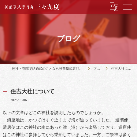
ブログ
神社・寺院で結婚式のことなら神前挙式専門店三々九度
ブログ
住吉大社について
住吉大社について
2025/05/06
以下の文章はどこの神社を説明したものでしょうか。
鎮座地は、かつてはすぐ近くまで海が迫っていました。 遣隋使、
遣唐使はこの神社の南にあった津（港）から出発しており、遣唐使
はこの神社に参拝してから乗船していました。一方、ご祭神は多く