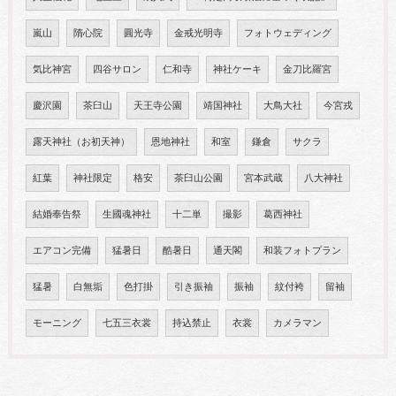
嵐山
隋心院
圓光寺
金戒光明寺
フォトウェディング
気比神宮
四谷サロン
仁和寺
神社ケーキ
金刀比羅宮
慶沢園
茶臼山
天王寺公園
靖国神社
大鳥大社
今宮戎
露天神社（お初天神）
恩地神社
和室
鎌倉
サクラ
紅葉
神社限定
格安
茶臼山公園
宮本武蔵
八大神社
結婚奉告祭
生國魂神社
十二単
撮影
葛西神社
エアコン完備
猛暑日
酷暑日
通天閣
和装フォトプラン
猛暑
白無垢
色打掛
引き振袖
振袖
紋付袴
留袖
モーニング
七五三衣裳
持込禁止
衣裳
カメラマン