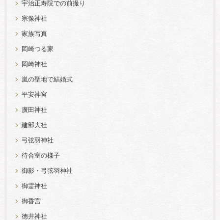
宇治正寿院での前撮り
宗像神社
家族写真
岡崎つる家
岡崎神社
嵐の聖地で結婚式
平安神宮
廣田神社
建部大社
弓弦羽神社
待合室の様子
御影・弓弦羽神社
御霊神社
御香宮
徳井神社