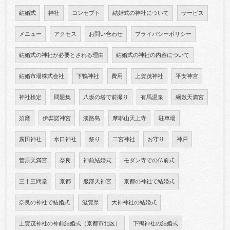
結婚式
神社
コンセプト
結婚式の神社について
サービス
メニュー
アクセス
お問い合わせ
プライバシーポリシー
結婚式の神社が必要とされる理由
結婚式の神社の内容について
結婚市場株式会社
下鴨神社
費用
上賀茂神社
平安神宮
神社検定
問題集
八坂の塔で前撮り
有馬温泉
綱敷天満宮
須磨
伊弉諾神宮
淡路島
摩耶山天上寺
駐車場
廣田神社
水口神社
祭り
二宮神社
お守り
神戸
菅原天満宮
奈良
神前結婚式
モダン寺での仏前式
三十三間堂
京都
服部天神宮
京都の神社で結婚式
奈良の神社で結婚式
滋賀県
大神神社の結婚式
上賀茂神社の神前結婚式（京都市北区）
下鴨神社の結婚式