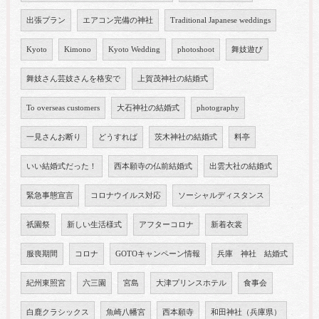
出張プラン
エアコン完備の神社
Traditional Japanese weddings
Kyoto
Kimono
Kyoto Wedding
photoshoot
舞妓遊び
舞妓さん芸妓さんを格安で
上賀茂神社の結婚式
To overseas customers
大石神社の結婚式
photography
一見さんお断り
どうすれば
茨木神社の結婚式
料亭
いい結婚式だった！
西本願寺の仏前結婚式
出雲大社の結婚式
緊急事態宣言
コロナウイルス対応
ソーシャルディスタンス
祇園祭
新しい生活様式
アフターコロナ
新着衣裳
服喪期間
コロナ
GOTOキャンペーン情報
兵庫 神社 結婚式
紀州東照宮
六三園
宮島
大津プリンスホテル
食事会
白鹿クラシックス
魚崎八幡宮
西本願寺
和田神社（兵庫県）