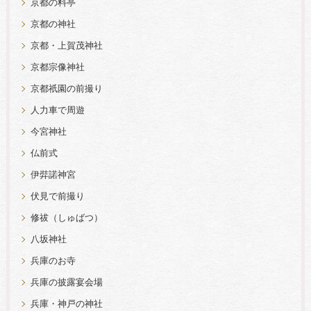
京都の料亭
京都の神社
京都・上賀茂神社
京都宗像神社
京都祇園の前撮り
人力車で周遊
今宮神社
仏前式
伊弉諾神宮
伏見で前撮り
修祓（しゅばつ）
八坂神社
兵庫のお寺
兵庫の披露宴会場
兵庫・神戸の神社