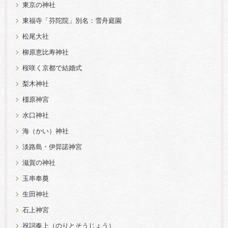
東京の神社
東福寺「芬陀院」別名：雪舟庭園
松尾大社
柳原恵比寿神社
桜咲く京都で結婚式
梨木神社
橿原神宮
水口神社
海（かい）神社
淡路島・伊弉諾神宮
滋賀の神社
玉串奉奠
生田神社
石上神宮
祝詞奏上（のりとそうじょう）