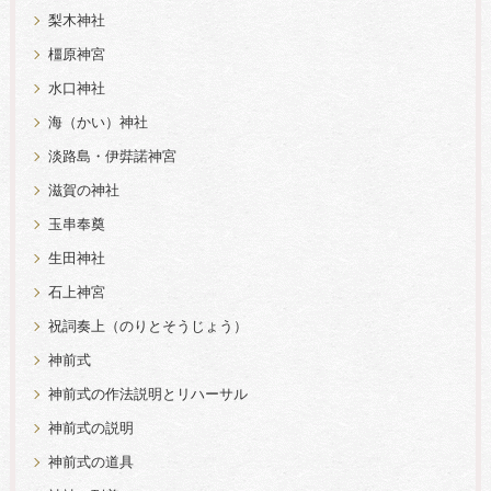
梨木神社
橿原神宮
水口神社
海（かい）神社
淡路島・伊弉諾神宮
滋賀の神社
玉串奉奠
生田神社
石上神宮
祝詞奏上（のりとそうじょう）
神前式
神前式の作法説明とリハーサル
神前式の説明
神前式の道具