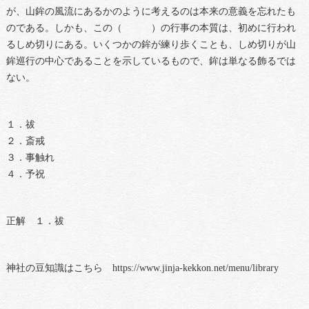
が、山鉾の風流にあるかのように考えるのは本来の意義を忘れたも
のである。しかも、この（ ）の行事の本質は、初めに行われ
るしめ切りにある。いくつかの鉾が練り歩くことも、しめ切りが山
鉾巡行の中心であることを示しているもので、鉾は単なる飾るでは
ない。
１．祓
２．斎戒
３．事触れ
４．予祝
正解 １．祓
神社の豆知識はこちら https://www.jinja-kekkon.net/menu/library