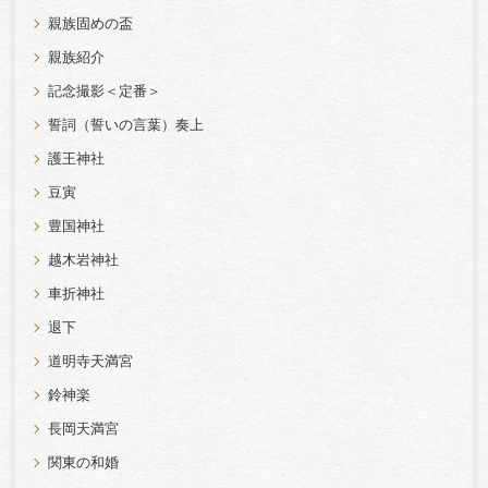
親族固めの盃
親族紹介
記念撮影＜定番＞
誓詞（誓いの言葉）奏上
護王神社
豆寅
豊国神社
越木岩神社
車折神社
退下
道明寺天満宮
鈴神楽
長岡天満宮
関東の和婚