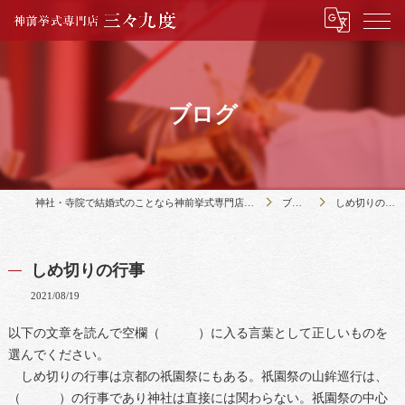
ブログ
神社・寺院で結婚式のことなら神前挙式専門店三々九度
ブログ
しめ切りの行事
しめ切りの行事
2021/08/19
以下の文章を読んで空欄（ ）に入る言葉として正しいものを
選んでください。
しめ切りの行事は京都の祇園祭にもある。祇園祭の山鉾巡行は、
（ ）の行事であり神社は直接には関わらない。祇園祭の中心