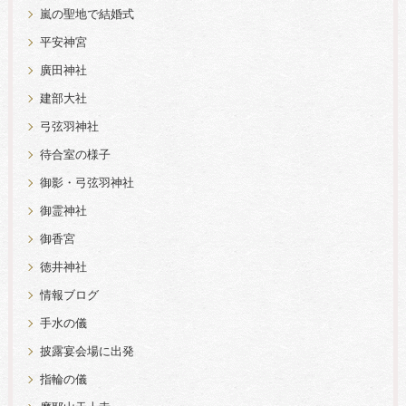
嵐の聖地で結婚式
平安神宮
廣田神社
建部大社
弓弦羽神社
待合室の様子
御影・弓弦羽神社
御霊神社
御香宮
徳井神社
情報ブログ
手水の儀
披露宴会場に出発
指輪の儀