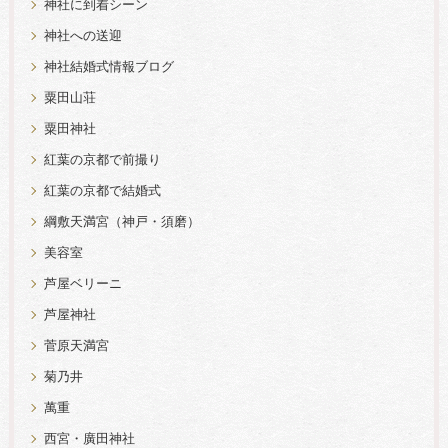
神社に到着シーン
神社への送迎
神社結婚式情報ブログ
粟田山荘
粟田神社
紅葉の京都で前撮り
紅葉の京都で結婚式
綱敷天満宮（神戸・須磨）
美容室
芦屋ベリーニ
芦屋神社
菅原天満宮
菊乃井
萬重
西宮・廣田神社