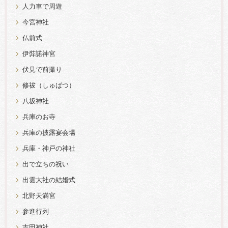
人力車で周遊
今宮神社
仏前式
伊弉諾神宮
伏見で前撮り
修祓（しゅばつ）
八坂神社
兵庫のお寺
兵庫の披露宴会場
兵庫・神戸の神社
出で立ちの祝い
出雲大社の結婚式
北野天満宮
参進行列
吉田神社