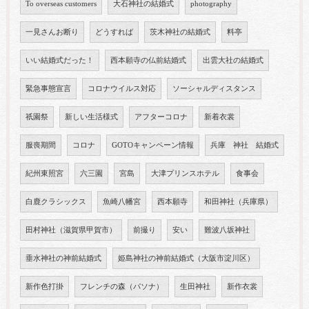
To overseas customers
大石神社の結婚式
photography
一見さんお断り
どうすれば
茨木神社の結婚式
料亭
いい結婚式だった！
西本願寺の仏前結婚式
出雲大社の結婚式
緊急事態宣言
コロナウイルス対応
ソーシャルディスタンス
祇園祭
新しい生活様式
アフターコロナ
新着衣裳
服喪期間
コロナ
GOTOキャンペーン情報
兵庫 神社 結婚式
紀州東照宮
六三園
宮島
大津プリンスホテル
食事会
白鹿クラシックス
魚崎八幡宮
西本願寺
和田神社（兵庫県）
田村神社（滋賀県甲賀市）
前撮り
安い
難波八坂神社
垂水神社の神前結婚式
姫島神社の神前結婚式（大阪市淀川区）
新作色打掛
フレンチの森（パソナ）
生田神社
新作衣裳