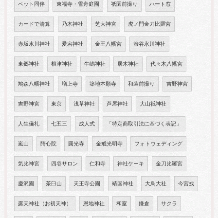
ペット同伴
東福寺・雪舟庭園
祇園前撮り
ハート窓
カードで清算
乃木神社
芝大神宮
虎ノ門金刀比羅宮
赤坂氷川神社
愛宕神社
金王八幡宮
渋谷氷川神社
東郷神社
根津神社
牛嶋神社
居木神社
代々木八幡宮
鳩森八幡神社
増上寺
築地本願寺
和装前撮り
吉野神宮
吉野神宮
東京
浅草神社
芦屋神社
大山祇神社
人生儀礼
七五三
成人式
「特定商取引法に基づく表記」
嵐山
隋心院
圓光寺
金戒光明寺
フォトウェディング
気比神宮
四谷サロン
仁和寺
神社ケーキ
金刀比羅宮
慶沢園
茶臼山
天王寺公園
靖国神社
大鳥大社
今宮戎
露天神社（お初天神）
恩地神社
和室
鎌倉
サクラ