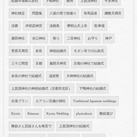
結婚市場株式会社
下鴨神社
費用
上賀茂神社
平安神宮
神社検定
問題集
八坂の塔で前撮り
有馬温泉
綱敷天満宮
須磨
伊弉諾神宮
淡路島
摩耶山天上寺
駐車場
廣田神社
水口神社
祭り
二宮神社
お守り
神戸
菅原天満宮
奈良
神前結婚式
モダン寺での仏前式
三十三間堂
京都
服部天神宮
京都の神社で結婚式
奈良の神社で結婚式
滋賀県
大神神社の結婚式
上賀茂神社の神前結婚式（京都市北区）
下鴨神社の結婚式
出張プラン
エアコン完備の神社
Traditional Japanese weddings
Kyoto
Kimono
Kyoto Wedding
photoshoot
舞妓遊び
舞妓さん芸妓さんを格安で
上賀茂神社の結婚式