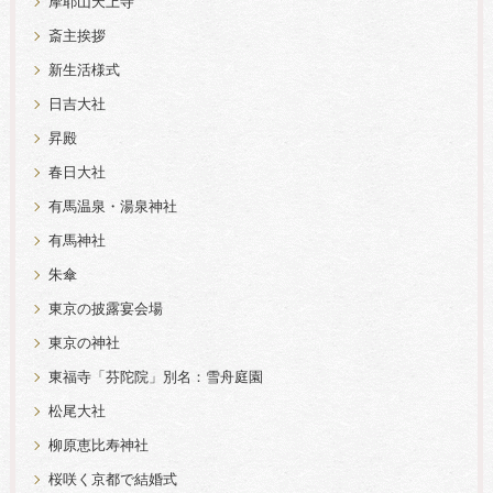
摩耶山天上寺
斎主挨拶
新生活様式
日吉大社
昇殿
春日大社
有馬温泉・湯泉神社
有馬神社
朱傘
東京の披露宴会場
東京の神社
東福寺「芬陀院」別名：雪舟庭園
松尾大社
柳原恵比寿神社
桜咲く京都で結婚式