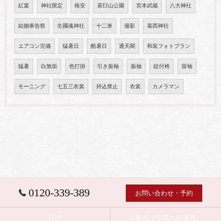
紅葉
神社限定
格安
茶臼山公園
宮本武蔵
八大神社
結婚奉告祭
生國魂神社
十二単
撮影
葛西神社
エアコン完備
猛暑日
酷暑日
通天閣
和装フォトプラン
猛暑
白無垢
色打掛
引き振袖
振袖
紋付袴
留袖
モーニング
七五三衣裳
持込禁止
衣裳
カメラマン
0120-339-389
お問い合わせ・予約
TOP
仏前式（寺院の結婚式）