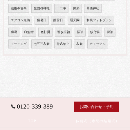
結婚奉告祭
生國魂神社
十二単
撮影
葛西神社
エアコン完備
猛暑日
酷暑日
通天閣
和装フォトプラン
猛暑
白無垢
色打掛
引き振袖
振袖
紋付袴
留袖
モーニング
七五三衣裳
持込禁止
衣裳
カメラマン
0120-339-389
お問い合わせ・予約
TOP
仏前式（寺院の結婚式）