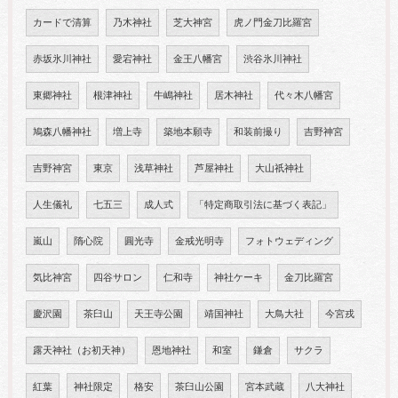
カードで清算
乃木神社
芝大神宮
虎ノ門金刀比羅宮
赤坂氷川神社
愛宕神社
金王八幡宮
渋谷氷川神社
東郷神社
根津神社
牛嶋神社
居木神社
代々木八幡宮
鳩森八幡神社
増上寺
築地本願寺
和装前撮り
吉野神宮
吉野神宮
東京
浅草神社
芦屋神社
大山祇神社
人生儀礼
七五三
成人式
「特定商取引法に基づく表記」
嵐山
隋心院
圓光寺
金戒光明寺
フォトウェディング
気比神宮
四谷サロン
仁和寺
神社ケーキ
金刀比羅宮
慶沢園
茶臼山
天王寺公園
靖国神社
大鳥大社
今宮戎
露天神社（お初天神）
恩地神社
和室
鎌倉
サクラ
紅葉
神社限定
格安
茶臼山公園
宮本武蔵
八大神社