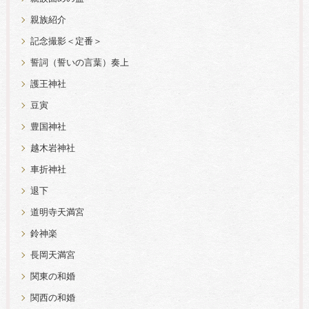
親族紹介
記念撮影＜定番＞
誓詞（誓いの言葉）奏上
護王神社
豆寅
豊国神社
越木岩神社
車折神社
退下
道明寺天満宮
鈴神楽
長岡天満宮
関東の和婚
関西の和婚