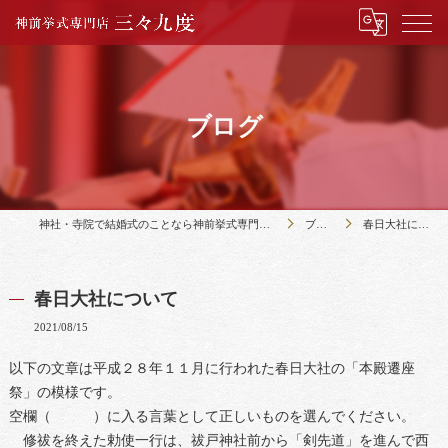
ブログ
神社・寺院で結婚式のことなら神前挙式専門店三々九度
ブログ
春日大社について
春日大社について
2021/08/15
以下の文章は平成２８年１１月に行われた春日大社の「本殿遷座
祭」の模様です。
空欄（ ）に入る言葉として正しいものを選んでください。
修祓を終えた勅使一行は、祓戸神社前から「剣先道」を進んで西