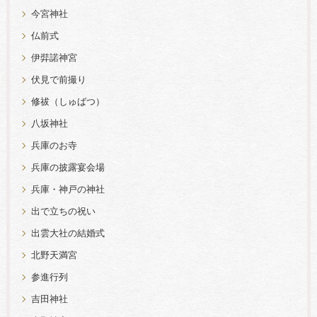
今宮神社
仏前式
伊弉諾神宮
伏見で前撮り
修祓（しゅばつ）
八坂神社
兵庫のお寺
兵庫の披露宴会場
兵庫・神戸の神社
出で立ちの祝い
出雲大社の結婚式
北野天満宮
参進行列
吉田神社