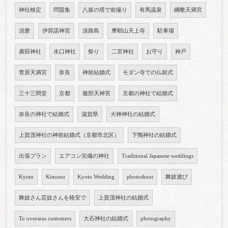
神社検定
問題集
八坂の塔で前撮り
有馬温泉
綱敷天満宮
須磨
伊弉諾神宮
淡路島
摩耶山天上寺
駐車場
廣田神社
水口神社
祭り
二宮神社
お守り
神戸
菅原天満宮
奈良
神前結婚式
モダン寺での仏前式
三十三間堂
京都
服部天神宮
京都の神社で結婚式
奈良の神社で結婚式
滋賀県
大神神社の結婚式
上賀茂神社の神前結婚式（京都市北区）
下鴨神社の結婚式
出張プラン
エアコン完備の神社
Traditional Japanese weddings
Kyoto
Kimono
Kyoto Wedding
photoshoot
舞妓遊び
舞妓さん芸妓さんを格安で
上賀茂神社の結婚式
To overseas customers
大石神社の結婚式
photography