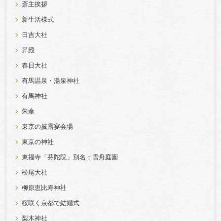
斎主挨拶
新生活様式
日吉大社
昇殿
春日大社
有馬温泉・湯泉神社
有馬神社
朱傘
東京の披露宴会場
東京の神社
東福寺「芬陀院」別名：雪舟庭園
松尾大社
柳原恵比寿神社
桜咲く京都で結婚式
梨木神社