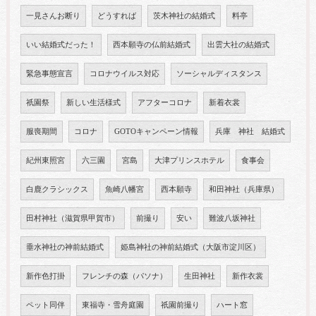
一見さんお断り
どうすれば
茨木神社の結婚式
料亭
いい結婚式だった！
西本願寺の仏前結婚式
出雲大社の結婚式
緊急事態宣言
コロナウイルス対応
ソーシャルディスタンス
祇園祭
新しい生活様式
アフターコロナ
新着衣裳
服喪期間
コロナ
GOTOキャンペーン情報
兵庫 神社 結婚式
紀州東照宮
六三園
宮島
大津プリンスホテル
食事会
白鹿クラシックス
魚崎八幡宮
西本願寺
和田神社（兵庫県）
田村神社（滋賀県甲賀市）
前撮り
安い
難波八坂神社
垂水神社の神前結婚式
姫島神社の神前結婚式（大阪市淀川区）
新作色打掛
フレンチの森（パソナ）
生田神社
新作衣裳
ペット同伴
東福寺・雪舟庭園
祇園前撮り
ハート窓