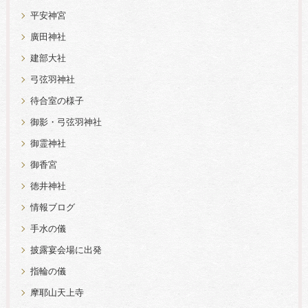
平安神宮
廣田神社
建部大社
弓弦羽神社
待合室の様子
御影・弓弦羽神社
御霊神社
御香宮
徳井神社
情報ブログ
手水の儀
披露宴会場に出発
指輪の儀
摩耶山天上寺