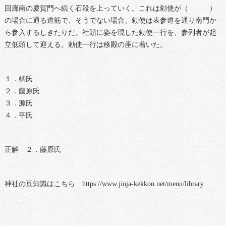
回廊南の慶賀門へ続く石段を上っていく。これは勅使が（ ）
の場合に通る道筋で、そうでない場合、勅使は表参道を通り南門か
ら参入するしきたりだ。社頭に姿を現した勅使一行を、参列者が起
立低頭して迎える。勅使一行は移殿の座に着いた。
１．橘氏
２．藤原氏
３．源氏
４．平氏
正解 ２．藤原氏
神社の豆知識はこちら https://www.jinja-kekkon.net/menu/library