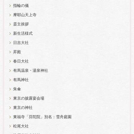
指輪の儀
摩耶山天上寺
斎主挨拶
新生活様式
日吉大社
昇殿
春日大社
有馬温泉・湯泉神社
有馬神社
朱傘
東京の披露宴会場
東京の神社
東福寺「芬陀院」別名：雪舟庭園
松尾大社