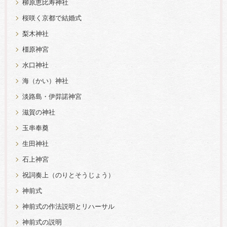
柳原恵比寿神社
桜咲く京都で結婚式
梨木神社
橿原神宮
水口神社
海（かい）神社
淡路島・伊弉諾神宮
滋賀の神社
玉串奉奠
生田神社
石上神宮
祝詞奏上（のりとそうじょう）
神前式
神前式の作法説明とリハーサル
神前式の説明