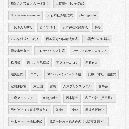
舞妓さん芸妓さんを格安で
上賀茂神社の結婚式
To overseas customers
大石神社の結婚式
photography
一見さんお断り
どうすれば
茨木神社の結婚式
料亭
いい結婚式だった！
西本願寺の仏前結婚式
出雲大社の結婚式
緊急事態宣言
コロナウイルス対応
ソーシャルディスタンス
祇園祭
新しい生活様式
アフターコロナ
新着衣裳
服喪期間
コロナ
GOTOキャンペーン情報
兵庫 神社 結婚式
紀州東照宮
六三園
宮島
大津プリンスホテル
食事会
白鹿クラシックス
魚崎八幡宮
西本願寺
和田神社（兵庫県）
田村神社（滋賀県甲賀市）
前撮り
安い
難波八坂神社
垂水神社の神前結婚式
姫島神社の神前結婚式（大阪市淀川区）