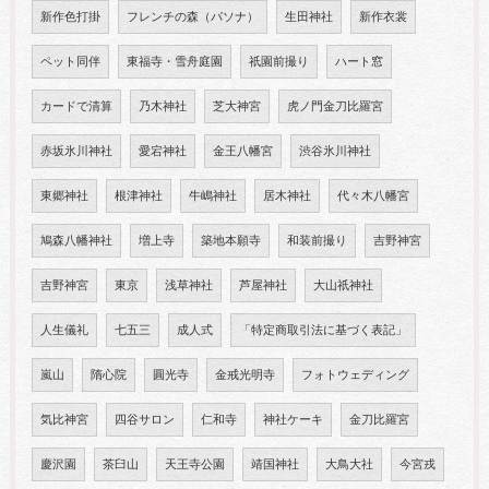
新作色打掛
フレンチの森（パソナ）
生田神社
新作衣裳
ペット同伴
東福寺・雪舟庭園
祇園前撮り
ハート窓
カードで清算
乃木神社
芝大神宮
虎ノ門金刀比羅宮
赤坂氷川神社
愛宕神社
金王八幡宮
渋谷氷川神社
東郷神社
根津神社
牛嶋神社
居木神社
代々木八幡宮
鳩森八幡神社
増上寺
築地本願寺
和装前撮り
吉野神宮
吉野神宮
東京
浅草神社
芦屋神社
大山祇神社
人生儀礼
七五三
成人式
「特定商取引法に基づく表記」
嵐山
隋心院
圓光寺
金戒光明寺
フォトウェディング
気比神宮
四谷サロン
仁和寺
神社ケーキ
金刀比羅宮
慶沢園
茶臼山
天王寺公園
靖国神社
大鳥大社
今宮戎