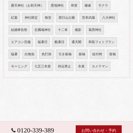
露天神社（お初天神）
恩地神社
和室
鎌倉
サクラ
紅葉
神社限定
格安
茶臼山公園
宮本武蔵
八大神社
結婚奉告祭
生國魂神社
十二単
撮影
葛西神社
エアコン完備
猛暑日
酷暑日
通天閣
和装フォトプラン
猛暑
白無垢
色打掛
引き振袖
振袖
紋付袴
留袖
モーニング
七五三衣裳
持込禁止
衣裳
カメラマン
0120-339-389
お問い合わせ・予約