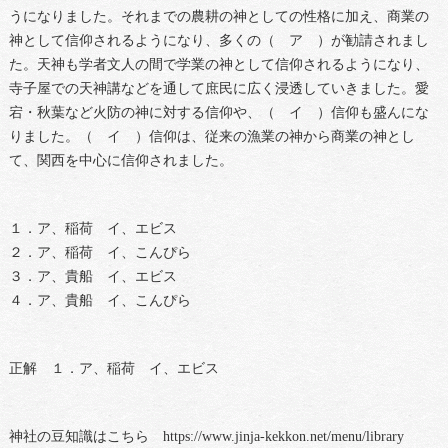
うになりました。それまでの農耕の神としての性格に加え、商業の
神として信仰されるようになり、多くの（ ア ）が勧請されまし
た。天神も学者文人の間で学業の神として信仰されるようになり、
寺子屋での天神講などを通して庶民に広く浸透していきました。愛
宕・秋葉など火防の神に対する信仰や、（ イ ）信仰も盛んにな
りました。（ イ ）信仰は、従来の漁業の神から商業の神とし
て、関西を中心に信仰されました。
１．ア、稲荷 イ、エビス
２．ア、稲荷 イ、こんぴら
３．ア、貴船 イ、エビス
４．ア、貴船 イ、こんぴら
正解 １．ア、稲荷 イ、エビス
神社の豆知識はこちら https://www.jinja-kekkon.net/menu/library