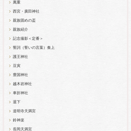
萬重
西宮・廣田神社
親族固めの盃
親族紹介
記念撮影＜定番＞
誓詞（誓いの言葉）奏上
護王神社
豆寅
豊国神社
越木岩神社
車折神社
退下
道明寺天満宮
鈴神楽
長岡天満宮