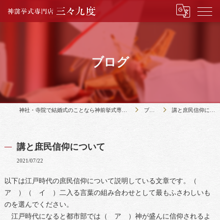
ブログ
神社・寺院で結婚式のことなら神前挙式専門店三々九度
ブログ
講と庶民信仰について
講と庶民信仰について
2021/07/22
以下は江戸時代の庶民信仰について説明している文章です。（
ア ）（ イ ）二入る言葉の組み合わせとして最もふさわしいも
のを選んでください。
江戸時代になると都市部では（ ア ）神が盛んに信仰されるよ