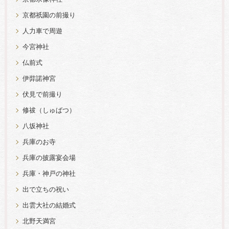
京都祇園の前撮り
人力車で周遊
今宮神社
仏前式
伊弉諾神宮
伏見で前撮り
修祓（しゅばつ）
八坂神社
兵庫のお寺
兵庫の披露宴会場
兵庫・神戸の神社
出で立ちの祝い
出雲大社の結婚式
北野天満宮