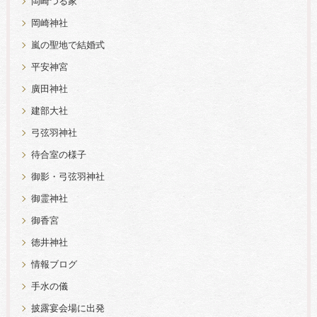
岡崎つる家
岡崎神社
嵐の聖地で結婚式
平安神宮
廣田神社
建部大社
弓弦羽神社
待合室の様子
御影・弓弦羽神社
御霊神社
御香宮
徳井神社
情報ブログ
手水の儀
披露宴会場に出発