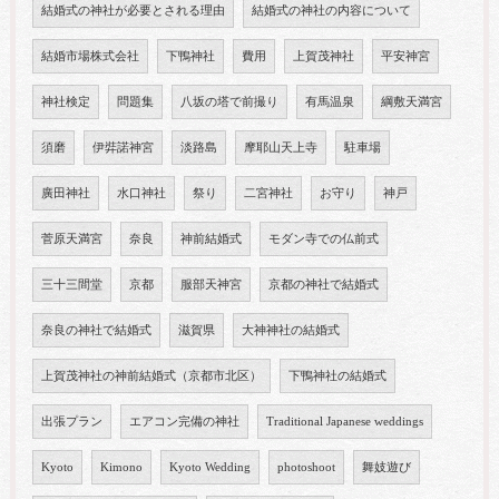
結婚式の神社が必要とされる理由
結婚式の神社の内容について
結婚市場株式会社
下鴨神社
費用
上賀茂神社
平安神宮
神社検定
問題集
八坂の塔で前撮り
有馬温泉
綱敷天満宮
須磨
伊弉諾神宮
淡路島
摩耶山天上寺
駐車場
廣田神社
水口神社
祭り
二宮神社
お守り
神戸
菅原天満宮
奈良
神前結婚式
モダン寺での仏前式
三十三間堂
京都
服部天神宮
京都の神社で結婚式
奈良の神社で結婚式
滋賀県
大神神社の結婚式
上賀茂神社の神前結婚式（京都市北区）
下鴨神社の結婚式
出張プラン
エアコン完備の神社
Traditional Japanese weddings
Kyoto
Kimono
Kyoto Wedding
photoshoot
舞妓遊び