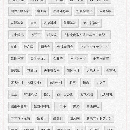
鳩森八幡神社
増上寺
築地本願寺
和装前撮り
吉野神宮
吉野神宮
東京
浅草神社
芦屋神社
大山祇神社
人生儀礼
七五三
成人式
「特定商取引法に基づく表記」
嵐山
隋心院
圓光寺
金戒光明寺
フォトウェディング
気比神宮
四谷サロン
仁和寺
神社ケーキ
金刀比羅宮
慶沢園
茶臼山
天王寺公園
靖国神社
大鳥大社
今宮戎
露天神社（お初天神）
恩地神社
和室
鎌倉
サクラ
紅葉
神社限定
格安
茶臼山公園
宮本武蔵
八大神社
結婚奉告祭
生國魂神社
十二単
撮影
葛西神社
エアコン完備
猛暑日
酷暑日
通天閣
和装フォトプラン