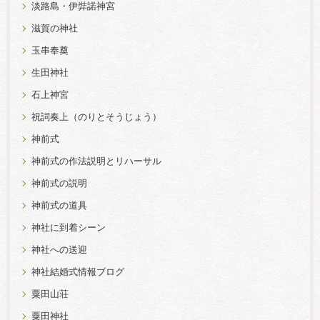
淡路島・伊弉諾神宮
滋賀の神社
玉串奉奠
生田神社
石上神宮
祝詞奏上（のりとそうじょう）
神前式
神前式の作法説明とリハーサル
神前式の説明
神前式の道具
神社に到着シーン
神社への送迎
神社結婚式情報ブログ
粟田山荘
粟田神社