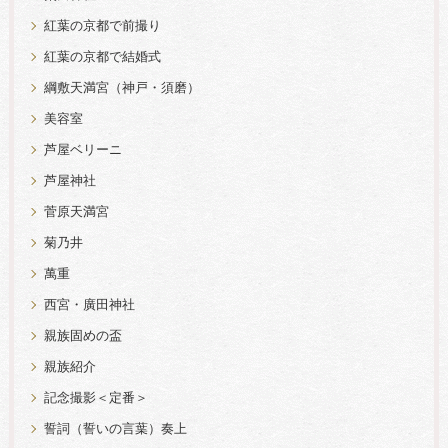
紅葉の京都で前撮り
紅葉の京都で結婚式
綱敷天満宮（神戸・須磨）
美容室
芦屋ベリーニ
芦屋神社
菅原天満宮
菊乃井
萬重
西宮・廣田神社
親族固めの盃
親族紹介
記念撮影＜定番＞
誓詞（誓いの言葉）奏上