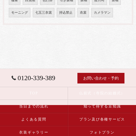
猛暑
白無垢
色打掛
引き振袖
振袖
紋付袴
留袖
モーニング
七五三衣裳
持込禁止
衣裳
カメラマン
0120-339-389
お問い合わせ・予約
TOP
仏前式（寺院の結婚式）
当日までの流れ
知って得する豆知識
よくある質問
プラン及び各種サービス
衣装ギャラリー
フォトプラン