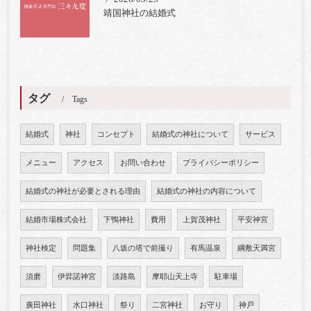
靖国神社の結婚式
タグ
Tags
結婚式
神社
コンセプト
結婚式の神社について
サービス
メニュー
アクセス
お問い合わせ
プライバシーポリシー
結婚式の神社が必要とされる理由
結婚式の神社の内容について
結婚市場株式会社
下鴨神社
費用
上賀茂神社
平安神宮
神社検定
問題集
八坂の塔で前撮り
有馬温泉
綱敷天満宮
須磨
伊弉諾神宮
淡路島
摩耶山天上寺
駐車場
廣田神社
水口神社
祭り
二宮神社
お守り
神戸