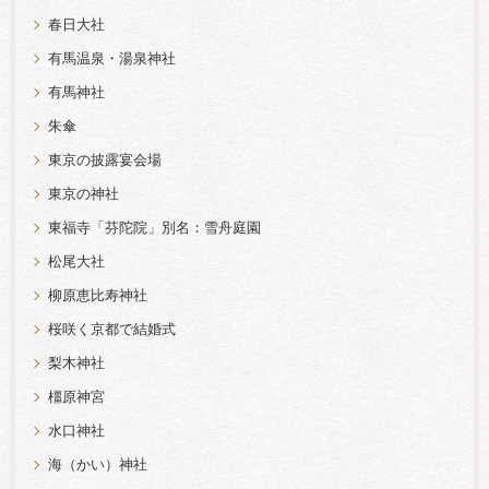
春日大社
有馬温泉・湯泉神社
有馬神社
朱傘
東京の披露宴会場
東京の神社
東福寺「芬陀院」別名：雪舟庭園
松尾大社
柳原恵比寿神社
桜咲く京都で結婚式
梨木神社
橿原神宮
水口神社
海（かい）神社