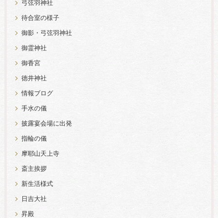
弓弦羽神社
待合室の様子
御影・弓弦羽神社
御霊神社
御香宮
徳井神社
情報ブログ
手水の儀
披露宴会場に出発
指輪の儀
摩耶山天上寺
斎主挨拶
新生活様式
日吉大社
昇殿