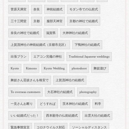
菅原天満宮
奈良
神前結婚式
モダン寺での仏前式
三十三間堂
京都
服部天神宮
京都の神社で結婚式
奈良の神社で結婚式
滋賀県
大神神社の結婚式
上賀茂神社の神前結婚式（京都市北区）
下鴨神社の結婚式
出張プラン
エアコン完備の神社
Traditional Japanese weddings
Kyoto
Kimono
Kyoto Wedding
photoshoot
舞妓遊び
舞妓さん芸妓さんを格安で
上賀茂神社の結婚式
To overseas customers
大石神社の結婚式
photography
一見さんお断り
どうすれば
茨木神社の結婚式
料亭
いい結婚式だった！
西本願寺の仏前結婚式
出雲大社の結婚式
緊急事態宣言
コロナウイルス対応
ソーシャルディスタンス