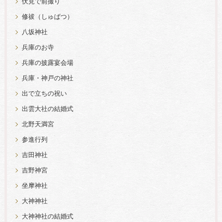
伏見で前撮り
修祓（しゅばつ）
八坂神社
兵庫のお寺
兵庫の披露宴会場
兵庫・神戸の神社
出で立ちの祝い
出雲大社の結婚式
北野天満宮
参進行列
吉田神社
吉野神宮
坐摩神社
大神神社
大神神社の結婚式