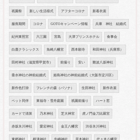
祇園祭
新しい生活様式
アフターコロナ
新着衣裳
服喪期間
コロナ
GOTOキャンペーン情報
兵庫 神社 結婚式
紀州東照宮
六三園
宮島
大津プリンスホテル
食事会
白鹿クラシックス
魚崎八幡宮
西本願寺
和田神社（兵庫県）
田村神社（滋賀県甲賀市）
前撮り
安い
難波八坂神社
垂水神社の神前結婚式
姫島神社の神前結婚式（大阪市淀川区）
新作色打掛
フレンチの森（パソナ）
生田神社
新作衣裳
ペット同伴
東福寺・雪舟庭園
祇園前撮り
ハート窓
カードで清算
乃木神社
芝大神宮
虎ノ門金刀比羅宮
赤坂氷川神社
愛宕神社
金王八幡宮
渋谷氷川神社
東郷神社
根津神社
牛嶋神社
居木神社
代々木八幡宮