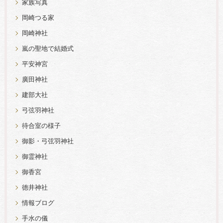
家族写真
岡崎つる家
岡崎神社
嵐の聖地で結婚式
平安神宮
廣田神社
建部大社
弓弦羽神社
待合室の様子
御影・弓弦羽神社
御霊神社
御香宮
徳井神社
情報ブログ
手水の儀