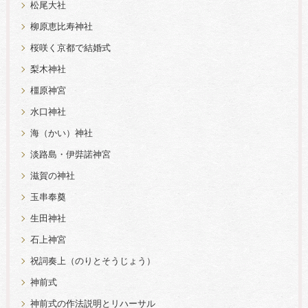
松尾大社
柳原恵比寿神社
桜咲く京都で結婚式
梨木神社
橿原神宮
水口神社
海（かい）神社
淡路島・伊弉諾神宮
滋賀の神社
玉串奉奠
生田神社
石上神宮
祝詞奏上（のりとそうじょう）
神前式
神前式の作法説明とリハーサル