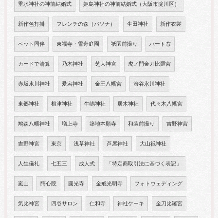
垂水神社の神前結婚式
姫島神社の神前結婚式（大阪市淀川区）
新作色打掛
フレンチの森（パソナ）
生田神社
新作衣裳
ペット同伴
東福寺・雪舟庭園
祇園前撮り
ハート窓
カードで清算
乃木神社
芝大神宮
虎ノ門金刀比羅宮
赤坂氷川神社
愛宕神社
金王八幡宮
渋谷氷川神社
東郷神社
根津神社
牛嶋神社
居木神社
代々木八幡宮
鳩森八幡神社
増上寺
築地本願寺
和装前撮り
吉野神宮
吉野神宮
東京
浅草神社
芦屋神社
大山祇神社
人生儀礼
七五三
成人式
「特定商取引法に基づく表記」
嵐山
隋心院
圓光寺
金戒光明寺
フォトウェディング
気比神宮
四谷サロン
仁和寺
神社ケーキ
金刀比羅宮