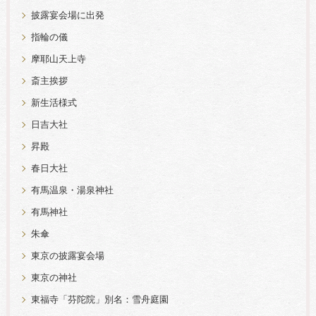
披露宴会場に出発
指輪の儀
摩耶山天上寺
斎主挨拶
新生活様式
日吉大社
昇殿
春日大社
有馬温泉・湯泉神社
有馬神社
朱傘
東京の披露宴会場
東京の神社
東福寺「芬陀院」別名：雪舟庭園