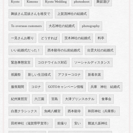
Kyoto
Kimono
Kyoto Wedding
photoshoot
舞妓遊び
舞妓さん芸妓さんを格安で
上賀茂神社の結婚式
To overseas customers
大石神社の結婚式
photography
一見さんお断り
どうすれば
茨木神社の結婚式
料亭
いい結婚式だった！
西本願寺の仏前結婚式
出雲大社の結婚式
緊急事態宣言
コロナウイルス対応
ソーシャルディスタンス
祇園祭
新しい生活様式
アフターコロナ
新着衣裳
服喪期間
コロナ
GOTOキャンペーン情報
兵庫 神社 結婚式
紀州東照宮
六三園
宮島
大津プリンスホテル
食事会
白鹿クラシックス
魚崎八幡宮
西本願寺
和田神社（兵庫県）
田村神社（滋賀県甲賀市）
前撮り
安い
難波八坂神社