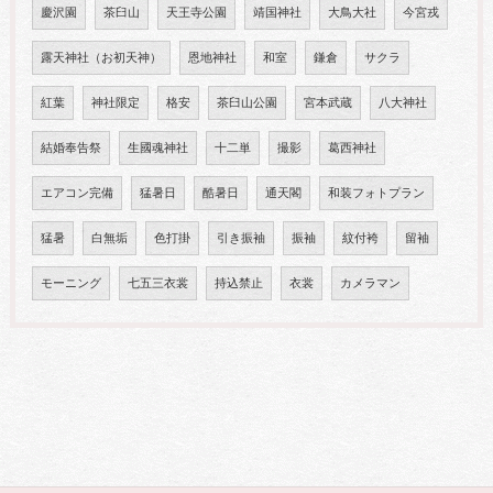
慶沢園
茶臼山
天王寺公園
靖国神社
大鳥大社
今宮戎
露天神社（お初天神）
恩地神社
和室
鎌倉
サクラ
紅葉
神社限定
格安
茶臼山公園
宮本武蔵
八大神社
結婚奉告祭
生國魂神社
十二単
撮影
葛西神社
エアコン完備
猛暑日
酷暑日
通天閣
和装フォトプラン
猛暑
白無垢
色打掛
引き振袖
振袖
紋付袴
留袖
モーニング
七五三衣裳
持込禁止
衣裳
カメラマン