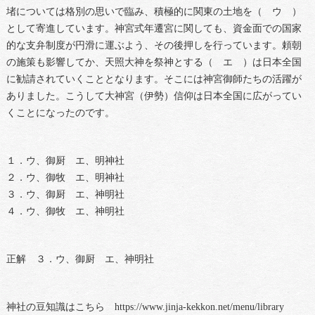
堵については格別の思いで臨み、積極的に関東の土地を（ ウ ）
として寄進しています。神宮式年遷宮に関しても、資金面での国家
的な支弁制度が円滑に運ぶよう、その後押しを行っています。頼朝
の施策も影響してか、天照大神を祭神とする（ エ ）は日本全国
に勧請されていくこととなります。そこには神宮御師たちの活躍が
ありました。こうして大神宮（伊勢）信仰は日本全国に広がってい
くことになったのです。
１．ウ、御厨 エ、明神社
２．ウ、御牧 エ、明神社
３．ウ、御厨 エ、神明社
４．ウ、御牧 エ、神明社
正解 ３．ウ、御厨 エ、神明社
神社の豆知識はこちら https://www.jinja-kekkon.net/menu/library