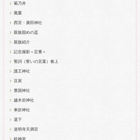
菊乃井
萬重
西宮・廣田神社
親族固めの盃
親族紹介
記念撮影＜定番＞
誓詞（誓いの言葉）奏上
護王神社
豆寅
豊国神社
越木岩神社
車折神社
退下
道明寺天満宮
鈴神楽