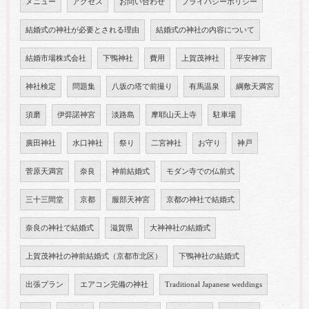
メニュー
アクセス
お問い合わせ
プライバシーポリシー
結婚式の神社が必要とされる理由
結婚式の神社の内容について
結婚市場株式会社
下鴨神社
費用
上賀茂神社
平安神宮
神社検定
問題集
八坂の塔で前撮り
有馬温泉
綱敷天満宮
須磨
伊弉諾神宮
淡路島
摩耶山天上寺
駐車場
廣田神社
水口神社
祭り
二宮神社
お守り
神戸
菅原天満宮
奈良
神前結婚式
モダン寺での仏前式
三十三間堂
京都
服部天神宮
京都の神社で結婚式
奈良の神社で結婚式
滋賀県
大神神社の結婚式
上賀茂神社の神前結婚式（京都市北区）
下鴨神社の結婚式
出張プラン
エアコン完備の神社
Traditional Japanese weddings