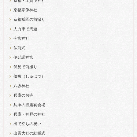
京都・上賀茂神社
京都宗像神社
京都祇園の前撮り
人力車で周遊
今宮神社
仏前式
伊弉諾神宮
伏見で前撮り
修祓（しゅばつ）
八坂神社
兵庫のお寺
兵庫の披露宴会場
兵庫・神戸の神社
出で立ちの祝い
出雲大社の結婚式