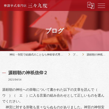
ブログ
神社・寺院で結婚式のことなら神前挙式専門店三々九度
ブログ
源頼朝の神祇信仰２
源頼朝の神祇信仰２
2021/04/14
源頼朝の神社への崇敬について書かれた以下の文章を読んで（
ウ ）（ エ ）に入る言葉の組み合わせとして正しいものを選ん
でください。
神宮に対する崇敬も並々ならぬものがありました。神宮の神領安