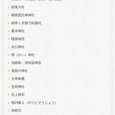
松尾大社
柳原恵比寿神社
桜咲く京都で結婚式
梨木神社
橿原神宮
水口神社
海（かい）神社
淡路島・伊弉諾神宮
滋賀の神社
玉串奉奠
生田神社
石上神宮
祝詞奏上（のりとそうじょう）
神前式