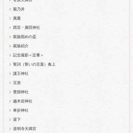
菅原天満宮
菊乃井
萬重
西宮・廣田神社
親族固めの盃
親族紹介
記念撮影＜定番＞
誓詞（誓いの言葉）奏上
護王神社
豆寅
豊国神社
越木岩神社
車折神社
退下
道明寺天満宮