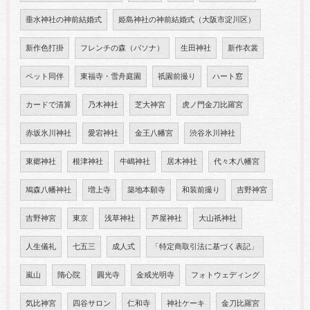
垂水神社の神前結婚式
姫島神社の神前結婚式（大阪市淀川区）
新作色打掛
フレンチの森（パソナ）
生田神社
新作衣裳
ペット同伴
東福寺・雪舟庭園
祇園前撮り
ハート窓
カードで清算
乃木神社
芝大神宮
虎ノ門金刀比羅宮
赤坂氷川神社
愛宕神社
金王八幡宮
渋谷氷川神社
東郷神社
根津神社
牛嶋神社
居木神社
代々木八幡宮
鳩森八幡神社
増上寺
築地本願寺
和装前撮り
吉野神宮
吉野神宮
東京
浅草神社
芦屋神社
大山祇神社
人生儀礼
七五三
成人式
「特定商取引法に基づく表記」
嵐山
隋心院
圓光寺
金戒光明寺
フォトウェディング
気比神宮
四谷サロン
仁和寺
神社ケーキ
金刀比羅宮