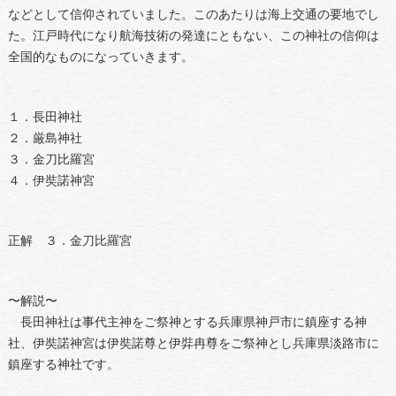
などとして信仰されていました。このあたりは海上交通の要地でし
た。江戸時代になり航海技術の発達にともない、この神社の信仰は
全国的なものになっていきます。
１．長田神社
２．厳島神社
３．金刀比羅宮
４．伊奘諾神宮
正解 ３．金刀比羅宮
〜解説〜
長田神社は事代主神をご祭神とする兵庫県神戸市に鎮座する神
社、伊奘諾神宮は伊奘諾尊と伊弉冉尊をご祭神とし兵庫県淡路市に
鎮座する神社です。