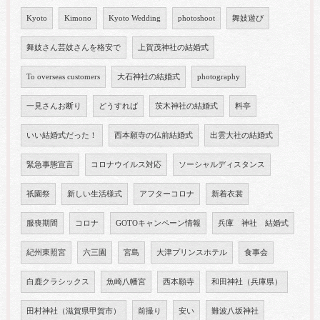
Kyoto
Kimono
Kyoto Wedding
photoshoot
舞妓遊び
舞妓さん芸妓さんを格安で
上賀茂神社の結婚式
To overseas customers
大石神社の結婚式
photography
一見さんお断り
どうすれば
茨木神社の結婚式
料亭
いい結婚式だった！
西本願寺の仏前結婚式
出雲大社の結婚式
緊急事態宣言
コロナウイルス対応
ソーシャルディスタンス
祇園祭
新しい生活様式
アフターコロナ
新着衣裳
服喪期間
コロナ
GOTOキャンペーン情報
兵庫 神社 結婚式
紀州東照宮
六三園
宮島
大津プリンスホテル
食事会
白鹿クラシックス
魚崎八幡宮
西本願寺
和田神社（兵庫県）
田村神社（滋賀県甲賀市）
前撮り
安い
難波八坂神社