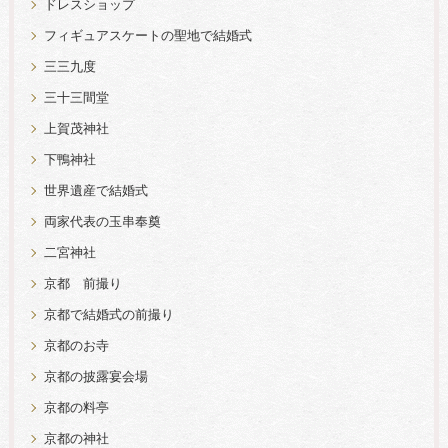
ドレスショップ
フィギュアスケートの聖地で結婚式
三三九度
三十三間堂
上賀茂神社
下鴨神社
世界遺産で結婚式
両家代表の玉串奉奠
二宮神社
京都 前撮り
京都で結婚式の前撮り
京都のお寺
京都の披露宴会場
京都の料亭
京都の神社