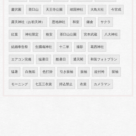
慶沢園
茶臼山
天王寺公園
靖国神社
大鳥大社
今宮戎
露天神社（お初天神）
恩地神社
和室
鎌倉
サクラ
紅葉
神社限定
格安
茶臼山公園
宮本武蔵
八大神社
結婚奉告祭
生國魂神社
十二単
撮影
葛西神社
エアコン完備
猛暑日
酷暑日
通天閣
和装フォトプラン
猛暑
白無垢
色打掛
引き振袖
振袖
紋付袴
留袖
モーニング
七五三衣裳
持込禁止
衣裳
カメラマン