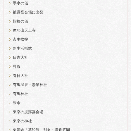
手水の儀
披露宴会場に出発
指輪の儀
摩耶山天上寺
斎主挨拶
新生活様式
日吉大社
昇殿
春日大社
有馬温泉・湯泉神社
有馬神社
朱傘
東京の披露宴会場
東京の神社
東福寺「芬陀院」別名：雪舟庭園