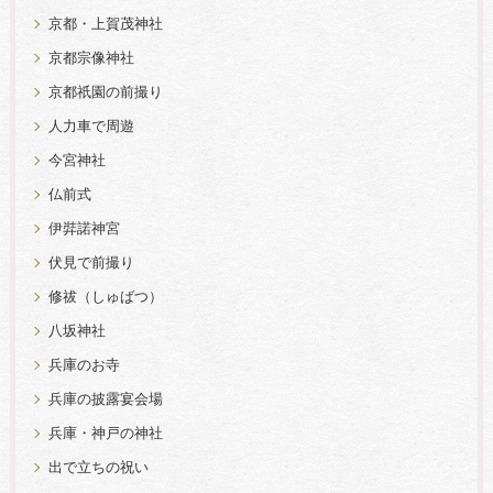
京都・上賀茂神社
京都宗像神社
京都祇園の前撮り
人力車で周遊
今宮神社
仏前式
伊弉諾神宮
伏見で前撮り
修祓（しゅばつ）
八坂神社
兵庫のお寺
兵庫の披露宴会場
兵庫・神戸の神社
出で立ちの祝い