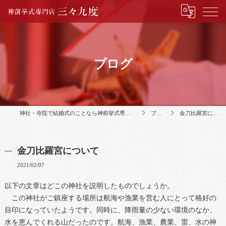
ブログ
神社・寺院で結婚式のことなら神前挙式専門店三々九度
ブログ
金刀比羅宮について
金刀比羅宮について
2021/02/07
以下の文章はどこの神社を説明したものでしょうか。
この神社がご鎮座する場所は航海や漁業を営む人にとって格好の
目印になっていたようです。同時に、降雨量の少ない環境のなか、
水を恵んでくれる山だったのです。航海、漁業、農業、雷、水の神