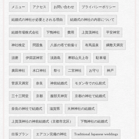
メニュー
アクセス
お問い合わせ
プライバシーポリシー
結婚式の神社が必要とされる理由
結婚式の神社の内容について
結婚市場株式会社
下鴨神社
費用
上賀茂神社
平安神宮
神社検定
問題集
八坂の塔で前撮り
有馬温泉
綱敷天満宮
須磨
伊弉諾神宮
淡路島
摩耶山天上寺
駐車場
廣田神社
水口神社
祭り
二宮神社
お守り
神戸
菅原天満宮
奈良
神前結婚式
モダン寺での仏前式
三十三間堂
京都
服部天神宮
京都の神社で結婚式
奈良の神社で結婚式
滋賀県
大神神社の結婚式
上賀茂神社の神前結婚式（京都市北区）
下鴨神社の結婚式
出張プラン
エアコン完備の神社
Traditional Japanese weddings