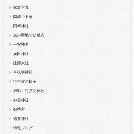
家族写真
岡崎つる家
岡崎神社
嵐の聖地で結婚式
平安神宮
廣田神社
建部大社
弓弦羽神社
待合室の様子
御影・弓弦羽神社
御霊神社
御香宮
徳井神社
情報ブログ