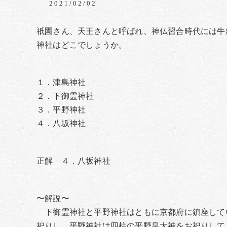
2021/02/02
祇園さん、天王さんと呼ばれ、神仏習合時代には牛
神社はどこでしょうか。
１．津島神社
２．下御霊神社
３．平野神社
４．八坂神社
正解 ４．八坂神社
〜解説〜
下御霊神社と平野神社はともに京都府に鎮座して
祀りし、平野神社は四柱の平野皇大神をお祀りして