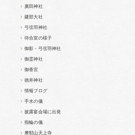
廣田神社
建部大社
弓弦羽神社
待合室の様子
御影・弓弦羽神社
御霊神社
御香宮
徳井神社
情報ブログ
手水の儀
披露宴会場に出発
指輪の儀
摩耶山天上寺