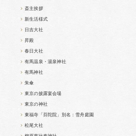
斎主挨拶
新生活様式
日吉大社
昇殿
春日大社
有馬温泉・湯泉神社
有馬神社
朱傘
東京の披露宴会場
東京の神社
東福寺「芬陀院」別名：雪舟庭園
松尾大社