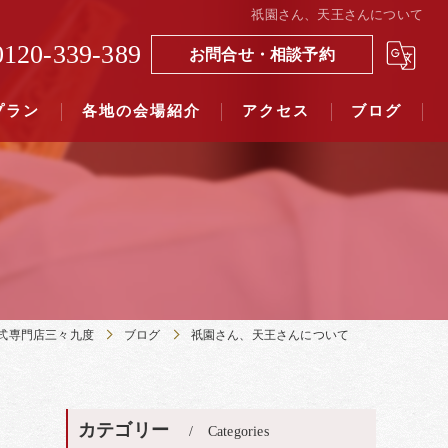
祇園さん、天王さんについて
0120-339-389
お問合せ・相談予約
プラン
各地の会場紹介
アクセス
ブログ
覧（４０社寺）｜三々九度東京
覧（７５社）県別表示｜三々九度東京
式専門店三々九度
ブログ
祇園さん、天王さんについて
カテゴリー
Categories