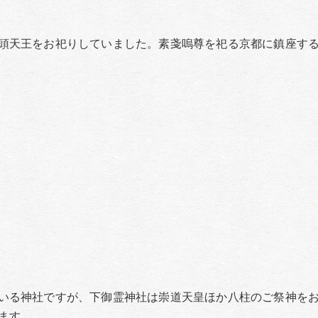
頭天王をお祀りしていました。素戔嗚尊を祀る京都に鎮座す
いる神社ですが、下御霊神社は崇道天皇ほか八柱のご祭神を
ます。