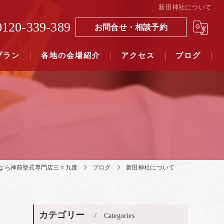
新田神社について
0120-339-389
お問合せ・相談予約
プラン
各地の会場紹介
アクセス
ブログ
覧（４０社寺）｜三々九度東京
覧（７５社）県別表示｜三々九度東京
なら神前挙式専門店三々九度
ブログ
新田神社について
カテゴリー
Categories