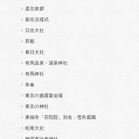
斎主挨拶
新生活様式
日吉大社
昇殿
春日大社
有馬温泉・湯泉神社
有馬神社
朱傘
東京の披露宴会場
東京の神社
東福寺「芬陀院」別名：雪舟庭園
松尾大社