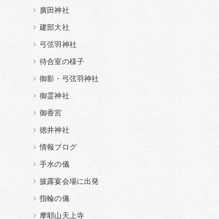
廣田神社
建部大社
弓弦羽神社
待合室の様子
御影・弓弦羽神社
御霊神社
御香宮
徳井神社
情報ブログ
手水の儀
披露宴会場に出発
指輪の儀
摩耶山天上寺