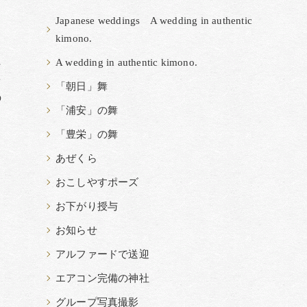
Japanese weddings A wedding in authentic
kimono.
に
A wedding in authentic kimono.
を
「朝日」舞
の
「浦安」の舞
「豊栄」の舞
あぜくら
おこしやすポーズ
お下がり授与
お知らせ
アルファードで送迎
エアコン完備の神社
グループ写真撮影