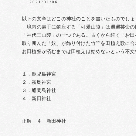
2021/01/06
以下の文章はどこの神社のことを書いたものでしょ
境内の裏手に鎮座する「可愛山陵」は邇邇芸命の
「神代三山陵」の一つである。古くから続く「お田
取り囲んだ「奴」が飾り付けた竹竿を田植え歌に合
お田植祭が済むまでは田植えは始めないという不文
１．鹿児島神宮
２．霧島神宮
３．船間島神社
４．新田神社
正解 ４．新田神社