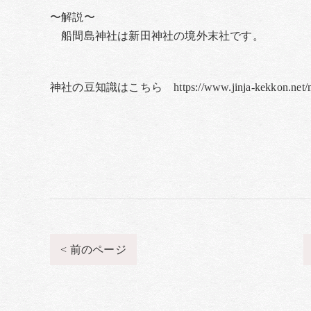
〜解説〜
船間島神社は新田神社の境外末社です。
神社の豆知識はこちら https://www.jinja-kekkon.net/me
< 前のページ