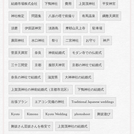
結婚市場株式会社
下鴨神社
費用
上賀茂神社
平安神宮
神社検定
問題集
八坂の塔で前撮り
有馬温泉
綱敷天満宮
須磨
伊弉諾神宮
淡路島
摩耶山天上寺
駐車場
廣田神社
水口神社
祭り
二宮神社
お守り
神戸
菅原天満宮
奈良
神前結婚式
モダン寺での仏前式
三十三間堂
京都
服部天神宮
京都の神社で結婚式
奈良の神社で結婚式
滋賀県
大神神社の結婚式
上賀茂神社の神前結婚式（京都市北区）
下鴨神社の結婚式
出張プラン
エアコン完備の神社
Traditional Japanese weddings
Kyoto
Kimono
Kyoto Wedding
photoshoot
舞妓遊び
舞妓さん芸妓さんを格安で
上賀茂神社の結婚式