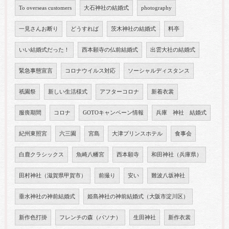
To overseas customers
大石神社の結婚式
photography
一見さんお断り
どうすれば
茨木神社の結婚式
料亭
いい結婚式だった！
西本願寺の仏前結婚式
出雲大社の結婚式
緊急事態宣言
コロナウイルス対応
ソーシャルディスタンス
祇園祭
新しい生活様式
アフターコロナ
新着衣裳
服喪期間
コロナ
GOTOキャンペーン情報
兵庫 神社 結婚式
紀州東照宮
六三園
宮島
大津プリンスホテル
食事会
白鹿クラシックス
魚崎八幡宮
西本願寺
和田神社（兵庫県）
田村神社（滋賀県甲賀市）
前撮り
安い
難波八坂神社
垂水神社の神前結婚式
姫島神社の神前結婚式（大阪市淀川区）
新作色打掛
フレンチの森（パソナ）
生田神社
新作衣裳