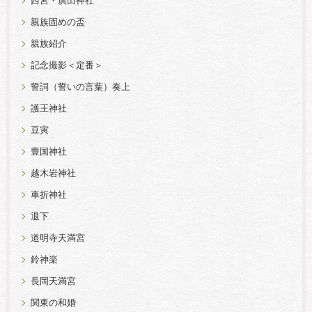
西宮・廣田神社
親族固めの盃
親族紹介
記念撮影＜定番＞
誓詞（誓いの言葉）奏上
護王神社
豆寅
豊国神社
越木岩神社
車折神社
退下
道明寺天満宮
鈴神楽
長岡天満宮
関東の和婚