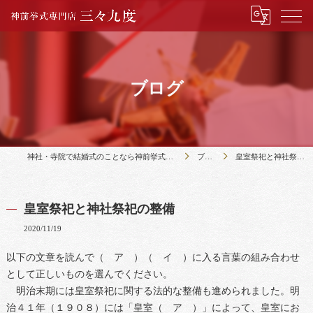
ブログ
神社・寺院で結婚式のことなら神前挙式専門店三々九度
ブログ
皇室祭祀と神社祭祀の整備
皇室祭祀と神社祭祀の整備
2020/11/19
以下の文章を読んで（ ア ）（ イ ）に入る言葉の組み合わせ
として正しいものを選んでください。
明治末期には皇室祭祀に関する法的な整備も進められました。明
治４１年（１９０８）には「皇室（ ア ）」によって、皇室にお