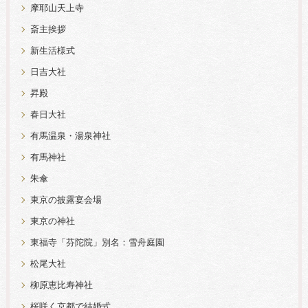
摩耶山天上寺
斎主挨拶
新生活様式
日吉大社
昇殿
春日大社
有馬温泉・湯泉神社
有馬神社
朱傘
東京の披露宴会場
東京の神社
東福寺「芬陀院」別名：雪舟庭園
松尾大社
柳原恵比寿神社
桜咲く京都で結婚式