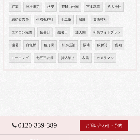
紅葉
神社限定
格安
茶臼山公園
宮本武蔵
八大神社
結婚奉告祭
生國魂神社
十二単
撮影
葛西神社
エアコン完備
猛暑日
酷暑日
通天閣
和装フォトプラン
猛暑
白無垢
色打掛
引き振袖
振袖
紋付袴
留袖
モーニング
七五三衣裳
持込禁止
衣裳
カメラマン
0120-339-389
お問い合わせ・予約