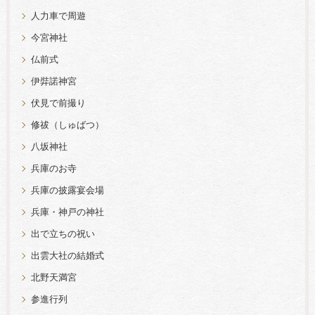
人力車で周遊
今宮神社
仏前式
伊弉諾神宮
伏見で前撮り
修祓（しゅばつ）
八坂神社
兵庫のお寺
兵庫の披露宴会場
兵庫・神戸の神社
出で立ちの祝い
出雲大社の結婚式
北野天満宮
参進行列