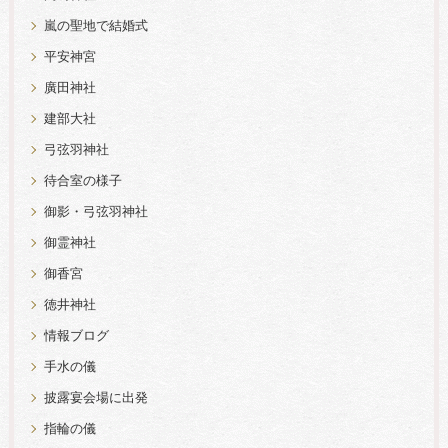
嵐の聖地で結婚式
平安神宮
廣田神社
建部大社
弓弦羽神社
待合室の様子
御影・弓弦羽神社
御霊神社
御香宮
徳井神社
情報ブログ
手水の儀
披露宴会場に出発
指輪の儀