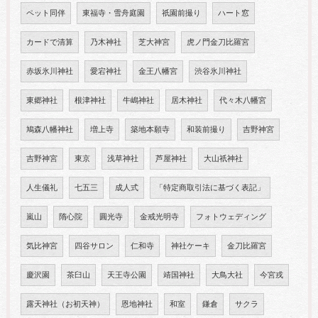
ペット同伴
東福寺・雪舟庭園
祇園前撮り
ハート窓
カードで清算
乃木神社
芝大神宮
虎ノ門金刀比羅宮
赤坂氷川神社
愛宕神社
金王八幡宮
渋谷氷川神社
東郷神社
根津神社
牛嶋神社
居木神社
代々木八幡宮
鳩森八幡神社
増上寺
築地本願寺
和装前撮り
吉野神宮
吉野神宮
東京
浅草神社
芦屋神社
大山祇神社
人生儀礼
七五三
成人式
「特定商取引法に基づく表記」
嵐山
隋心院
圓光寺
金戒光明寺
フォトウェディング
気比神宮
四谷サロン
仁和寺
神社ケーキ
金刀比羅宮
慶沢園
茶臼山
天王寺公園
靖国神社
大鳥大社
今宮戎
露天神社（お初天神）
恩地神社
和室
鎌倉
サクラ