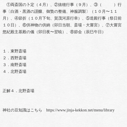
①両斎国の卜定（４月）、②抜穂行事（９月）、③（ ）行
事〔白酒・黒酒の謹釀、御贄の整備、神服調製〕（１０月〜１１
月）、④節折（１０月下旬、賀茂河原行幸）、⑤造殿行事（祭日前
１０日）、⑥供神物の供納（卯日当朝、斎場・大嘗宮）、⑦大嘗宮
悠紀殿主基殿の儀（卯日夜〜翌暁）、⑧節会（辰巳午日）
１．東野斎場
２．西野斎場
３．南野斎場
４．北野斎場
正解４．北野斎場
神社の豆知識はこちら https://www.jinja-kekkon.net/menu/library