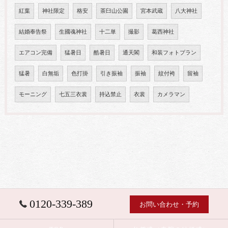
紅葉
神社限定
格安
茶臼山公園
宮本武蔵
八大神社
結婚奉告祭
生國魂神社
十二単
撮影
葛西神社
エアコン完備
猛暑日
酷暑日
通天閣
和装フォトプラン
猛暑
白無垢
色打掛
引き振袖
振袖
紋付袴
留袖
モーニング
七五三衣裳
持込禁止
衣裳
カメラマン
0120-339-389
お問い合わせ・予約