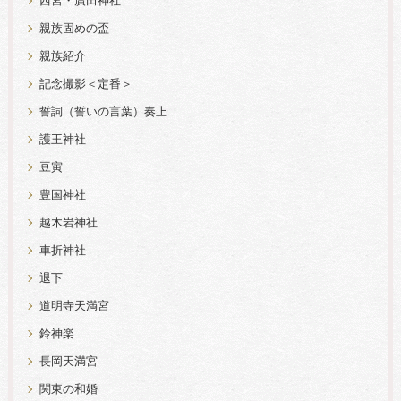
西宮・廣田神社
親族固めの盃
親族紹介
記念撮影＜定番＞
誓詞（誓いの言葉）奏上
護王神社
豆寅
豊国神社
越木岩神社
車折神社
退下
道明寺天満宮
鈴神楽
長岡天満宮
関東の和婚