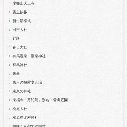
摩耶山天上寺
斎主挨拶
新生活様式
日吉大社
昇殿
春日大社
有馬温泉・湯泉神社
有馬神社
朱傘
東京の披露宴会場
東京の神社
東福寺「芬陀院」別名：雪舟庭園
松尾大社
柳原恵比寿神社
桜咲く京都で結婚式