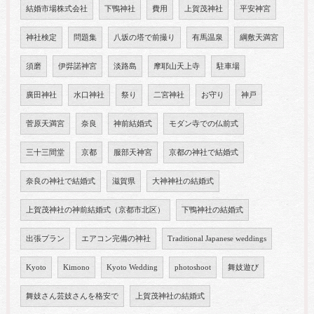
結婚市場株式会社
下鴨神社
費用
上賀茂神社
平安神宮
神社検定
問題集
八坂の塔で前撮り
有馬温泉
綱敷天満宮
須磨
伊弉諾神宮
淡路島
摩耶山天上寺
駐車場
廣田神社
水口神社
祭り
二宮神社
お守り
神戸
菅原天満宮
奈良
神前結婚式
モダン寺での仏前式
三十三間堂
京都
服部天神宮
京都の神社で結婚式
奈良の神社で結婚式
滋賀県
大神神社の結婚式
上賀茂神社の神前結婚式（京都市北区）
下鴨神社の結婚式
出張プラン
エアコン完備の神社
Traditional Japanese weddings
Kyoto
Kimono
Kyoto Wedding
photoshoot
舞妓遊び
舞妓さん芸妓さんを格安で
上賀茂神社の結婚式