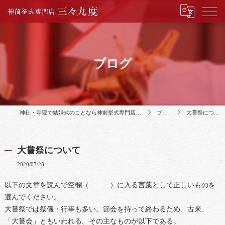
ブログ
神社・寺院で結婚式のことなら神前挙式専門店三々九度
ブログ
大嘗祭について
大嘗祭について
2020/07/28
以下の文章を読んで空欄（ ）に入る言葉として正しいものを
選んでください。
大嘗祭では祭儀・行事も多い。節会を持って終わるため、古来、
「大嘗会」ともいわれる。その主なものが以下である。