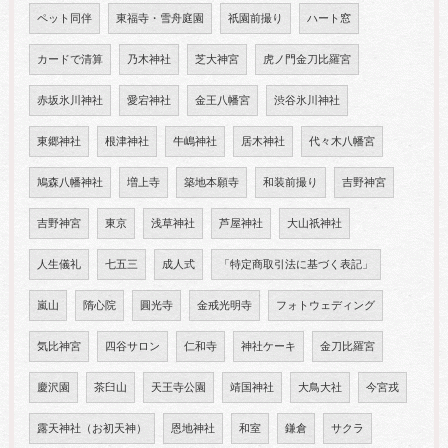
ペット同伴
東福寺・雪舟庭園
祇園前撮り
ハート窓
カードで清算
乃木神社
芝大神宮
虎ノ門金刀比羅宮
赤坂氷川神社
愛宕神社
金王八幡宮
渋谷氷川神社
東郷神社
根津神社
牛嶋神社
居木神社
代々木八幡宮
鳩森八幡神社
増上寺
築地本願寺
和装前撮り
吉野神宮
吉野神宮
東京
浅草神社
芦屋神社
大山祇神社
人生儀礼
七五三
成人式
「特定商取引法に基づく表記」
嵐山
隋心院
圓光寺
金戒光明寺
フォトウェディング
気比神宮
四谷サロン
仁和寺
神社ケーキ
金刀比羅宮
慶沢園
茶臼山
天王寺公園
靖国神社
大鳥大社
今宮戎
露天神社（お初天神）
恩地神社
和室
鎌倉
サクラ