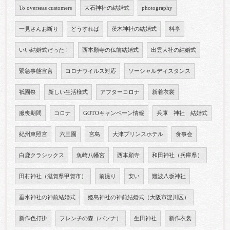
To overseas customers
大石神社の結婚式
photography
一見さんお断り
どうすれば
茨木神社の結婚式
料亭
いい結婚式だった！
西本願寺の仏前結婚式
出雲大社の結婚式
緊急事態宣言
コロナウイルス対応
ソーシャルディスタンス
祇園祭
新しい生活様式
アフターコロナ
新着衣裳
服喪期間
コロナ
GOTOキャンペーン情報
兵庫 神社 結婚式
紀州東照宮
六三園
宮島
大津プリンスホテル
食事会
白鹿クラシックス
魚崎八幡宮
西本願寺
和田神社（兵庫県）
田村神社（滋賀県甲賀市）
前撮り
安い
難波八坂神社
垂水神社の神前結婚式
姫島神社の神前結婚式（大阪市淀川区）
新作色打掛
フレンチの森（パソナ）
生田神社
新作衣裳