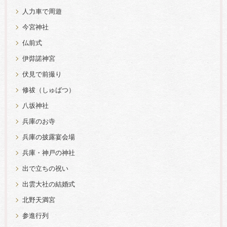
人力車で周遊
今宮神社
仏前式
伊弉諾神宮
伏見で前撮り
修祓（しゅばつ）
八坂神社
兵庫のお寺
兵庫の披露宴会場
兵庫・神戸の神社
出で立ちの祝い
出雲大社の結婚式
北野天満宮
参進行列