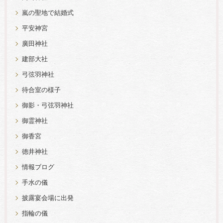
嵐の聖地で結婚式
平安神宮
廣田神社
建部大社
弓弦羽神社
待合室の様子
御影・弓弦羽神社
御霊神社
御香宮
徳井神社
情報ブログ
手水の儀
披露宴会場に出発
指輪の儀