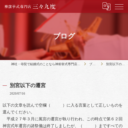
ブログ
神社・寺院で結婚式のことなら神前挙式専門店三々九度
ブログ
別宮以下の遷宮
別宮以下の遷宮
2020/07/16
以下の文章を読んで空欄（ ）に入る言葉として正しいものを
選んでください。
平成２７年３月に風宮の遷宮が執り行われ、この時点で第６２回
神宮式年遷宮の諸祭儀は終了しましたが、（ ）まですべての