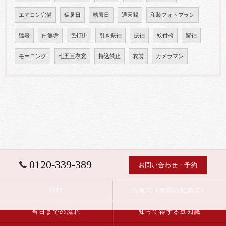
エアコン完備
猛暑日
酷暑日
通天閣
和装フォトプラン
猛暑
白無垢
色打掛
引き振袖
振袖
紋付袴
留袖
モーニング
七五三衣裳
持込禁止
衣裳
カメラマン
0120-339-389
お問い合わせ・予約
TOP
仏前式（寺院の結婚式）
当日までの流れ
知って得する豆知識