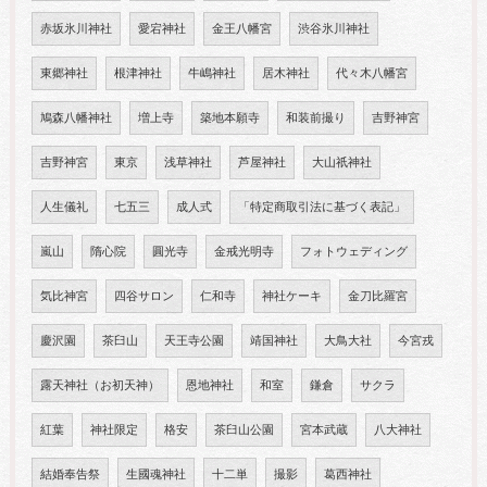
赤坂氷川神社
愛宕神社
金王八幡宮
渋谷氷川神社
東郷神社
根津神社
牛嶋神社
居木神社
代々木八幡宮
鳩森八幡神社
増上寺
築地本願寺
和装前撮り
吉野神宮
吉野神宮
東京
浅草神社
芦屋神社
大山祇神社
人生儀礼
七五三
成人式
「特定商取引法に基づく表記」
嵐山
隋心院
圓光寺
金戒光明寺
フォトウェディング
気比神宮
四谷サロン
仁和寺
神社ケーキ
金刀比羅宮
慶沢園
茶臼山
天王寺公園
靖国神社
大鳥大社
今宮戎
露天神社（お初天神）
恩地神社
和室
鎌倉
サクラ
紅葉
神社限定
格安
茶臼山公園
宮本武蔵
八大神社
結婚奉告祭
生國魂神社
十二単
撮影
葛西神社