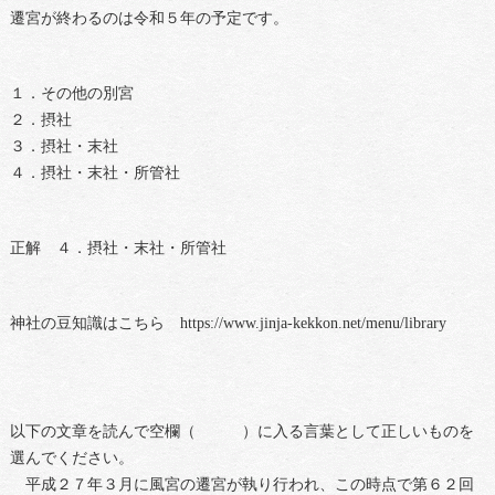
遷宮が終わるのは令和５年の予定です。
１．その他の別宮
２．摂社
３．摂社・末社
４．摂社・末社・所管社
正解 ４．摂社・末社・所管社
神社の豆知識はこちら https://www.jinja-kekkon.net/menu/library
以下の文章を読んで空欄（ ）に入る言葉として正しいものを
選んでください。
平成２７年３月に風宮の遷宮が執り行われ、この時点で第６２回