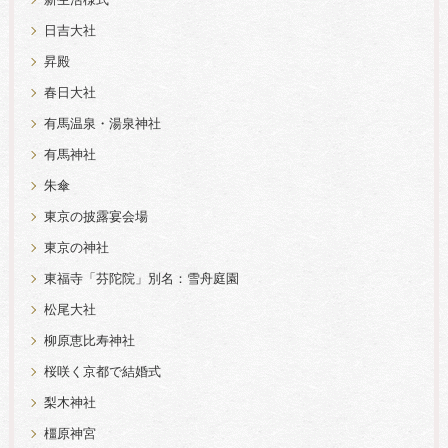
新生活様式
日吉大社
昇殿
春日大社
有馬温泉・湯泉神社
有馬神社
朱傘
東京の披露宴会場
東京の神社
東福寺「芬陀院」別名：雪舟庭園
松尾大社
柳原恵比寿神社
桜咲く京都で結婚式
梨木神社
橿原神宮