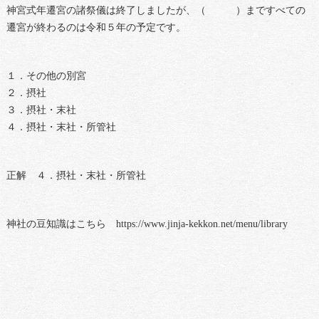
神宮式年遷宮の諸祭儀は終了しましたが、（ ）まですべての
遷宮が終わるのは令和５年の予定です。
１．その他の別宮
２．摂社
３．摂社・末社
４．摂社・末社・所管社
正解 ４．摂社・末社・所管社
神社の豆知識はこちら https://www.jinja-kekkon.net/menu/library