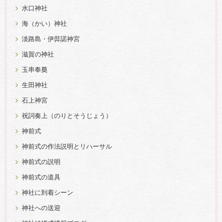
水口神社
海（かい）神社
淡路島・伊弉諾神宮
滋賀の神社
玉串奉奠
生田神社
石上神宮
祝詞奏上（のりとそうじょう）
神前式
神前式の作法説明とリハーサル
神前式の説明
神前式の道具
神社に到着シーン
神社への送迎