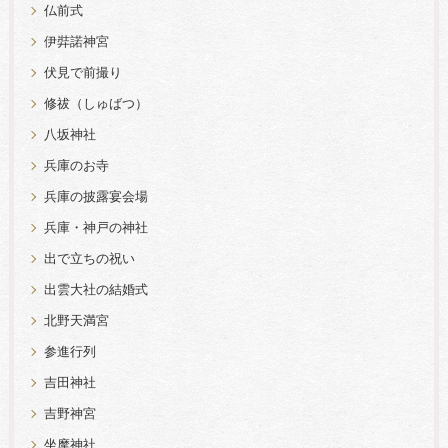
仏前式
伊弉諾神宮
伏見で前撮り
修祓（しゅばつ）
八坂神社
兵庫のお寺
兵庫の披露宴会場
兵庫・神戸の神社
出で立ちの祝い
出雲大社の結婚式
北野天満宮
参進行列
吉田神社
吉野神宮
坐摩神社