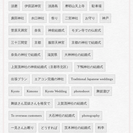
須磨
伊弉諾神宮
淡路島
摩耶山天上寺
駐車場
廣田神社
水口神社
祭り
二宮神社
お守り
神戸
菅原天満宮
奈良
神前結婚式
モダン寺での仏前式
三十三間堂
京都
服部天神宮
京都の神社で結婚式
奈良の神社で結婚式
滋賀県
大神神社の結婚式
上賀茂神社の神前結婚式（京都市北区）
下鴨神社の結婚式
出張プラン
エアコン完備の神社
Traditional Japanese weddings
Kyoto
Kimono
Kyoto Wedding
photoshoot
舞妓遊び
舞妓さん芸妓さんを格安で
上賀茂神社の結婚式
To overseas customers
大石神社の結婚式
photography
一見さんお断り
どうすれば
茨木神社の結婚式
料亭