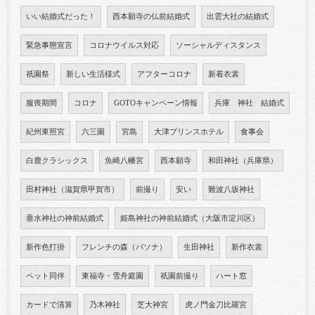
いい結婚式だった！
西本願寺の仏前結婚式
出雲大社の結婚式
緊急事態宣言
コロナウイルス対応
ソーシャルディスタンス
祇園祭
新しい生活様式
アフターコロナ
新着衣裳
服喪期間
コロナ
GOTOキャンペーン情報
兵庫 神社 結婚式
紀州東照宮
六三園
宮島
大津プリンスホテル
食事会
白鹿クラシックス
魚崎八幡宮
西本願寺
和田神社（兵庫県）
田村神社（滋賀県甲賀市）
前撮り
安い
難波八坂神社
垂水神社の神前結婚式
姫島神社の神前結婚式（大阪市淀川区）
新作色打掛
フレンチの森（パソナ）
生田神社
新作衣裳
ペット同伴
東福寺・雪舟庭園
祇園前撮り
ハート窓
カードで清算
乃木神社
芝大神宮
虎ノ門金刀比羅宮