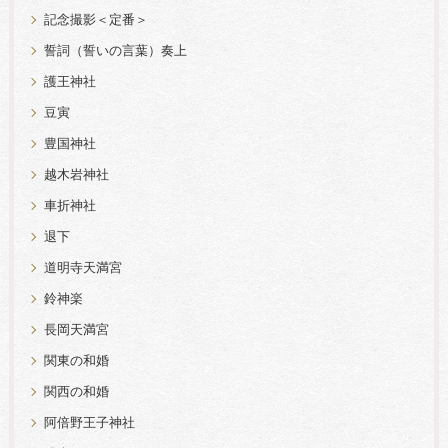
記念撮影＜定番＞
誓詞（誓いの言葉）奏上
護王神社
豆寅
豊国神社
越木岩神社
車折神社
退下
道明寺天満宮
鈴神楽
長岡天満宮
関東の和婚
関西の和婚
阿倍野王子神社