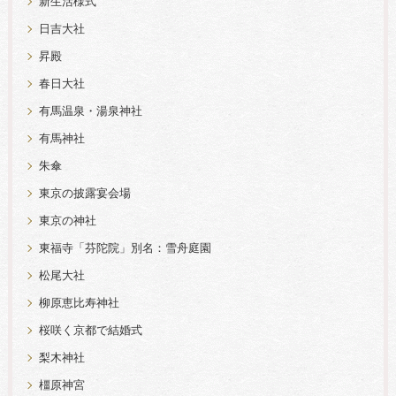
新生活様式
日吉大社
昇殿
春日大社
有馬温泉・湯泉神社
有馬神社
朱傘
東京の披露宴会場
東京の神社
東福寺「芬陀院」別名：雪舟庭園
松尾大社
柳原恵比寿神社
桜咲く京都で結婚式
梨木神社
橿原神宮