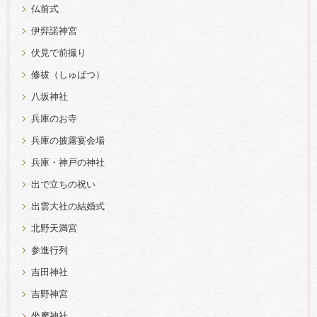
仏前式
伊弉諾神宮
伏見で前撮り
修祓（しゅばつ）
八坂神社
兵庫のお寺
兵庫の披露宴会場
兵庫・神戸の神社
出で立ちの祝い
出雲大社の結婚式
北野天満宮
参進行列
吉田神社
吉野神宮
坐摩神社