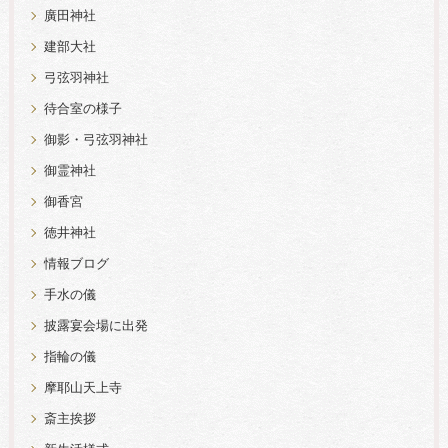
廣田神社
建部大社
弓弦羽神社
待合室の様子
御影・弓弦羽神社
御霊神社
御香宮
徳井神社
情報ブログ
手水の儀
披露宴会場に出発
指輪の儀
摩耶山天上寺
斎主挨拶