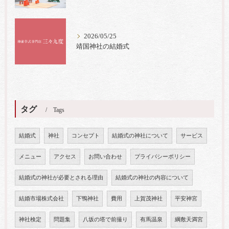
2026/05/25
靖国神社の結婚式
タグ
Tags
結婚式
神社
コンセプト
結婚式の神社について
サービス
メニュー
アクセス
お問い合わせ
プライバシーポリシー
結婚式の神社が必要とされる理由
結婚式の神社の内容について
結婚市場株式会社
下鴨神社
費用
上賀茂神社
平安神宮
神社検定
問題集
八坂の塔で前撮り
有馬温泉
綱敷天満宮