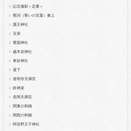
記念撮影＜定番＞
誓詞（誓いの言葉）奏上
護王神社
豆寅
豊国神社
越木岩神社
車折神社
退下
道明寺天満宮
鈴神楽
長岡天満宮
関東の和婚
関西の和婚
阿倍野王子神社