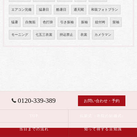
エアコン完備
猛暑日
酷暑日
通天閣
和装フォトプラン
猛暑
白無垢
色打掛
引き振袖
振袖
紋付袴
留袖
モーニング
七五三衣裳
持込禁止
衣裳
カメラマン
0120-339-389
お問い合わせ・予約
TOP
仏前式（寺院の結婚式）
当日までの流れ
知って得する豆知識