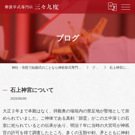
ブログ
神社・寺院で結婚式のことなら神前挙式専門店三々九度
ブログ
石上神宮について
石上神宮について
2020/06/09
大正２年まで本殿はなく、拝殿奥の瑞垣内の禁足地が聖地として崇
められていました。ご神体である真剣「韴霊」がこの土中深くの石
室に祀られているとの伝承があり、明治７年に当時の大宮司が神祇
官の許可を得て調査したところ、多くの玉類や剣、矛とともに神剣