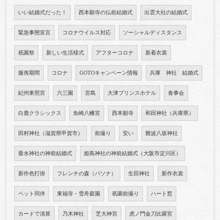
いい結婚式だった！
西本願寺の仏前結婚式
出雲大社の結婚式
緊急事態宣言
コロナウイルス対応
ソーシャルディスタンス
祇園祭
新しい生活様式
アフターコロナ
新着衣裳
服喪期間
コロナ
GOTOキャンペーン情報
兵庫 神社 結婚式
紀州東照宮
六三園
宮島
大津プリンスホテル
食事会
白鹿クラシックス
魚崎八幡宮
西本願寺
和田神社（兵庫県）
田村神社（滋賀県甲賀市）
前撮り
安い
難波八坂神社
垂水神社の神前結婚式
姫島神社の神前結婚式（大阪市淀川区）
新作色打掛
フレンチの森（パソナ）
生田神社
新作衣裳
ペット同伴
東福寺・雪舟庭園
祇園前撮り
ハート窓
カードで清算
乃木神社
芝大神宮
虎ノ門金刀比羅宮