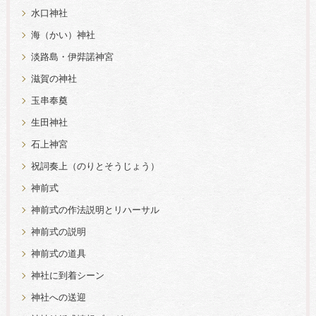
水口神社
海（かい）神社
淡路島・伊弉諾神宮
滋賀の神社
玉串奉奠
生田神社
石上神宮
祝詞奏上（のりとそうじょう）
神前式
神前式の作法説明とリハーサル
神前式の説明
神前式の道具
神社に到着シーン
神社への送迎