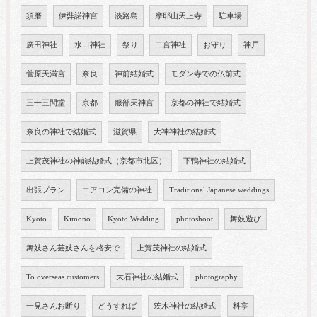
須磨
伊弉諾神宮
淡路島
摩耶山天上寺
駐車場
廣田神社
水口神社
祭り
二宮神社
お守り
神戸
菅原天満宮
奈良
神前結婚式
モダン寺での仏前式
三十三間堂
京都
服部天神宮
京都の神社で結婚式
奈良の神社で結婚式
滋賀県
大神神社の結婚式
上賀茂神社の神前結婚式（京都市北区）
下鴨神社の結婚式
出張プラン
エアコン完備の神社
Traditional Japanese weddings
Kyoto
Kimono
Kyoto Wedding
photoshoot
舞妓遊び
舞妓さん芸妓さんを格安で
上賀茂神社の結婚式
To overseas customers
大石神社の結婚式
photography
一見さんお断り
どうすれば
茨木神社の結婚式
料亭