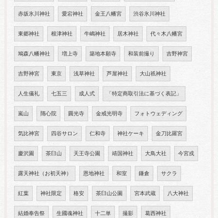
赤坂氷川神社
愛宕神社
金王八幡宮
渋谷氷川神社
東郷神社
根津神社
牛嶋神社
居木神社
代々木八幡宮
鳩森八幡神社
増上寺
築地本願寺
和装前撮り
吉野神宮
吉野神宮
東京
浅草神社
芦屋神社
大山祇神社
人生儀礼
七五三
成人式
「特定商取引法に基づく表記」
嵐山
隋心院
圓光寺
金戒光明寺
フォトウェディング
気比神宮
四谷サロン
仁和寺
神社ケーキ
金刀比羅宮
慶沢園
茶臼山
天王寺公園
靖国神社
大鳥大社
今宮戎
露天神社（お初天神）
恩地神社
和室
鎌倉
サクラ
紅葉
神社限定
格安
茶臼山公園
宮本武蔵
八大神社
結婚奉告祭
生國魂神社
十二単
撮影
葛西神社