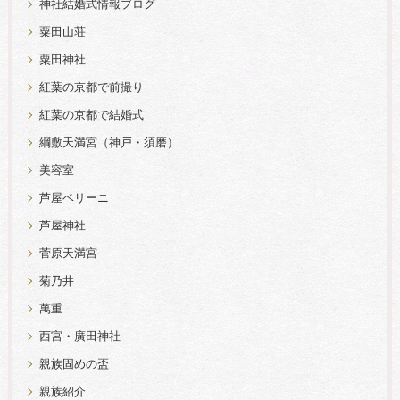
神社結婚式情報ブログ
粟田山荘
粟田神社
紅葉の京都で前撮り
紅葉の京都で結婚式
綱敷天満宮（神戸・須磨）
美容室
芦屋ベリーニ
芦屋神社
菅原天満宮
菊乃井
萬重
西宮・廣田神社
親族固めの盃
親族紹介