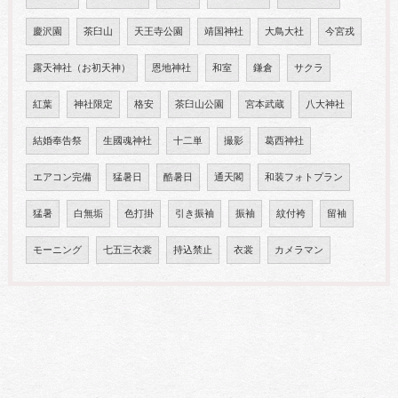
慶沢園
茶臼山
天王寺公園
靖国神社
大鳥大社
今宮戎
露天神社（お初天神）
恩地神社
和室
鎌倉
サクラ
紅葉
神社限定
格安
茶臼山公園
宮本武蔵
八大神社
結婚奉告祭
生國魂神社
十二単
撮影
葛西神社
エアコン完備
猛暑日
酷暑日
通天閣
和装フォトプラン
猛暑
白無垢
色打掛
引き振袖
振袖
紋付袴
留袖
モーニング
七五三衣裳
持込禁止
衣裳
カメラマン