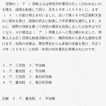
尼僧の（ ア ）清順上人は神宮式年遷宮が久しく行われないの
を嘆き、諸国を勧進して回り、天文１８年（１５４９）に、まず
（ イ ）の架け替えを行いました。次いで第１６０代正親町天皇
のご意向を受け、諸国の武士に勧進して外宮遷宮を遂行します。さ
らに、朝野の浄財を募って内宮の遷宮を目指しましたが志半ばで亡
くなり、その遺志は（ ア ）周養上人へと受け継がれました。周
養上人も広く活発な勧進活動を行い、織田信長から多大な援助を受
けます。信長の没後は、豊臣秀吉からも多額の支援を受け、天正１
３年（１５８５）に内宮・外宮の式年遷宮が再興されたのです。
１．ア、三宝院 イ、宇治橋
２．ア、慶光院 イ、宇治橋
３．ア、三宝院 イ、風日祈宮橋
４．ア、慶光院 イ、風日祈宮橋
正解 ２．ア、慶光院 イ、宇治橋