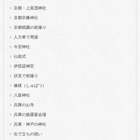
京都・上賀茂神社
京都宗像神社
京都祇園の前撮り
人力車で周遊
今宮神社
仏前式
伊弉諾神宮
伏見で前撮り
修祓（しゅばつ）
八坂神社
兵庫のお寺
兵庫の披露宴会場
兵庫・神戸の神社
出で立ちの祝い