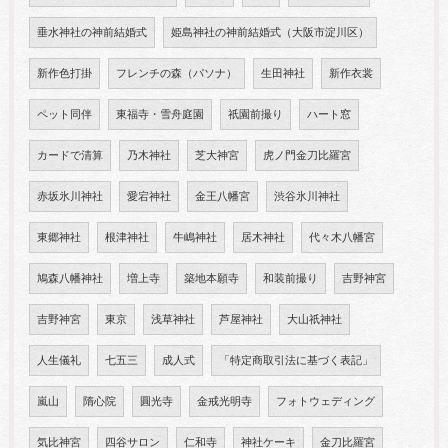
垂水神社の神前結婚式
姫島神社の神前結婚式（大阪市淀川区）
新作色打掛
フレンチの森（パソナ）
生田神社
新作衣裳
ペット同伴
東福寺・雪舟庭園
祇園前撮り
ハート窓
カードで清算
乃木神社
芝大神宮
虎ノ門金刀比羅宮
赤坂氷川神社
愛宕神社
金王八幡宮
渋谷氷川神社
東郷神社
根津神社
牛嶋神社
居木神社
代々木八幡宮
鳩森八幡神社
増上寺
築地本願寺
和装前撮り
吉野神宮
吉野神宮
東京
浅草神社
芦屋神社
大山祇神社
人生儀礼
七五三
成人式
「特定商取引法に基づく表記」
嵐山
隋心院
圓光寺
金戒光明寺
フォトウェディング
気比神宮
四谷サロン
仁和寺
神社ケーキ
金刀比羅宮