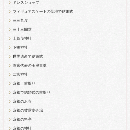
ドレスショップ
フィギュアスケートの聖地で結婚式
三三九度
三十三間堂
上賀茂神社
下鴨神社
世界遺産で結婚式
両家代表の玉串奉奠
二宮神社
京都 前撮り
京都で結婚式の前撮り
京都のお寺
京都の披露宴会場
京都の料亭
京都の神社