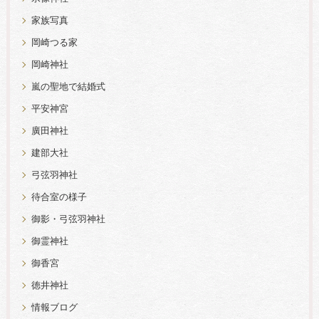
家族写真
岡崎つる家
岡崎神社
嵐の聖地で結婚式
平安神宮
廣田神社
建部大社
弓弦羽神社
待合室の様子
御影・弓弦羽神社
御霊神社
御香宮
徳井神社
情報ブログ