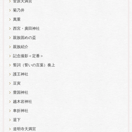
菅原天満宮
菊乃井
萬重
西宮・廣田神社
親族固めの盃
親族紹介
記念撮影＜定番＞
誓詞（誓いの言葉）奏上
護王神社
豆寅
豊国神社
越木岩神社
車折神社
退下
道明寺天満宮