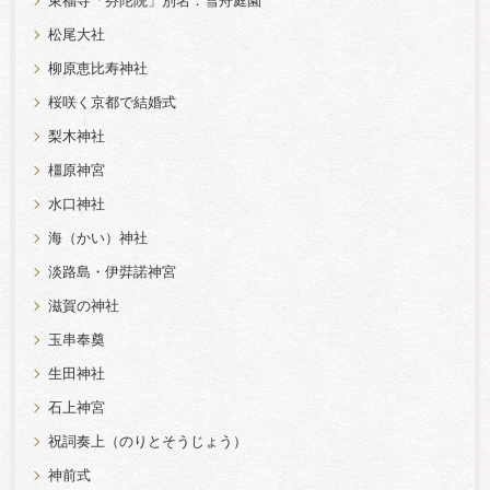
東福寺「芬陀院」別名：雪舟庭園
松尾大社
柳原恵比寿神社
桜咲く京都で結婚式
梨木神社
橿原神宮
水口神社
海（かい）神社
淡路島・伊弉諾神宮
滋賀の神社
玉串奉奠
生田神社
石上神宮
祝詞奏上（のりとそうじょう）
神前式