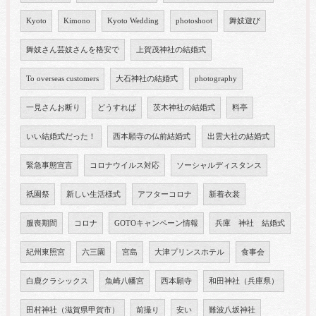
Kyoto
Kimono
Kyoto Wedding
photoshoot
舞妓遊び
舞妓さん芸妓さんを格安で
上賀茂神社の結婚式
To overseas customers
大石神社の結婚式
photography
一見さんお断り
どうすれば
茨木神社の結婚式
料亭
いい結婚式だった！
西本願寺の仏前結婚式
出雲大社の結婚式
緊急事態宣言
コロナウイルス対応
ソーシャルディスタンス
祇園祭
新しい生活様式
アフターコロナ
新着衣裳
服喪期間
コロナ
GOTOキャンペーン情報
兵庫 神社 結婚式
紀州東照宮
六三園
宮島
大津プリンスホテル
食事会
白鹿クラシックス
魚崎八幡宮
西本願寺
和田神社（兵庫県）
田村神社（滋賀県甲賀市）
前撮り
安い
難波八坂神社