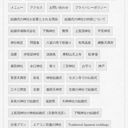
メニュー
アクセス
お問い合わせ
プライバシーポリシー
結婚式の神社が必要とされる理由
結婚式の神社の内容について
結婚市場株式会社
下鴨神社
費用
上賀茂神社
平安神宮
神社検定
問題集
八坂の塔で前撮り
有馬温泉
綱敷天満宮
須磨
伊弉諾神宮
淡路島
摩耶山天上寺
駐車場
廣田神社
水口神社
祭り
二宮神社
お守り
神戸
菅原天満宮
奈良
神前結婚式
モダン寺での仏前式
三十三間堂
京都
服部天神宮
京都の神社で結婚式
奈良の神社で結婚式
滋賀県
大神神社の結婚式
上賀茂神社の神前結婚式（京都市北区）
下鴨神社の結婚式
出張プラン
エアコン完備の神社
Traditional Japanese weddings