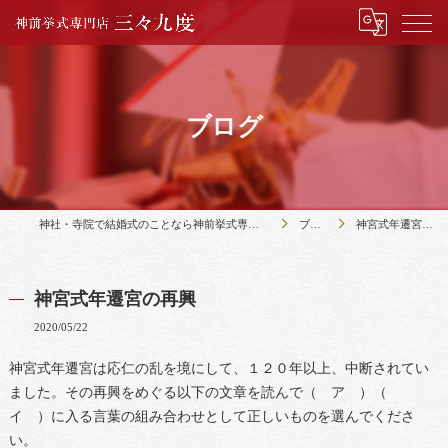
ブログ
神社・寺院で結婚式のことなら神前挙式専門店三々九度
ブログ
神宮式年遷宮の再興
神宮式年遷宮の再興
2020/05/22
神宮式年遷宮は応仁の乱を境にして、１２０年以上、中断されてい
ました。その再興をめぐる以下の文章を読んで（ ア ）（
イ ）に入る言葉の組み合わせとして正しいものを選んでくださ
い。