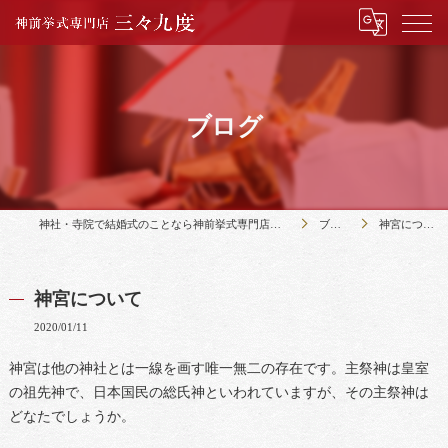
ブログ
神社・寺院で結婚式のことなら神前挙式専門店三々九度
ブログ
神宮について
神宮について
2020/01/11
神宮は他の神社とは一線を画す唯一無二の存在です。主祭神は皇室
の祖先神で、日本国民の総氏神といわれていますが、その主祭神は
どなたでしょうか。