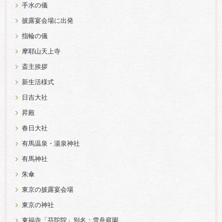
手水の儀
披露宴会場に出発
指輪の儀
摩耶山天上寺
斎主挨拶
新生活様式
日吉大社
昇殿
春日大社
有馬温泉・湯泉神社
有馬神社
朱傘
東京の披露宴会場
東京の神社
東福寺「芬陀院」別名：雪舟庭園