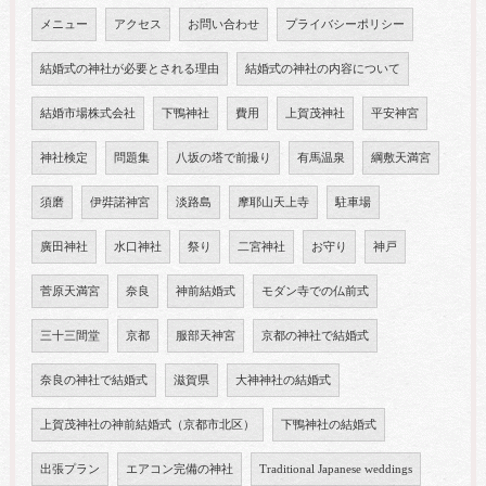
メニュー
アクセス
お問い合わせ
プライバシーポリシー
結婚式の神社が必要とされる理由
結婚式の神社の内容について
結婚市場株式会社
下鴨神社
費用
上賀茂神社
平安神宮
神社検定
問題集
八坂の塔で前撮り
有馬温泉
綱敷天満宮
須磨
伊弉諾神宮
淡路島
摩耶山天上寺
駐車場
廣田神社
水口神社
祭り
二宮神社
お守り
神戸
菅原天満宮
奈良
神前結婚式
モダン寺での仏前式
三十三間堂
京都
服部天神宮
京都の神社で結婚式
奈良の神社で結婚式
滋賀県
大神神社の結婚式
上賀茂神社の神前結婚式（京都市北区）
下鴨神社の結婚式
出張プラン
エアコン完備の神社
Traditional Japanese weddings