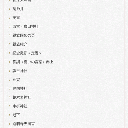
菅原天満宮
菊乃井
萬重
西宮・廣田神社
親族固めの盃
親族紹介
記念撮影＜定番＞
誓詞（誓いの言葉）奏上
護王神社
豆寅
豊国神社
越木岩神社
車折神社
退下
道明寺天満宮