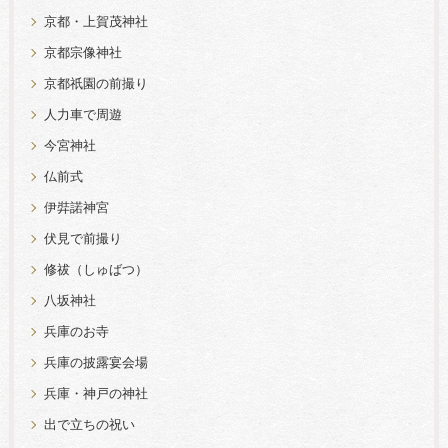
京都・上賀茂神社
京都宗像神社
京都祇園の前撮り
人力車で周遊
今宮神社
仏前式
伊弉諾神宮
伏見で前撮り
修祓（しゅばつ）
八坂神社
兵庫のお寺
兵庫の披露宴会場
兵庫・神戸の神社
出で立ちの祝い