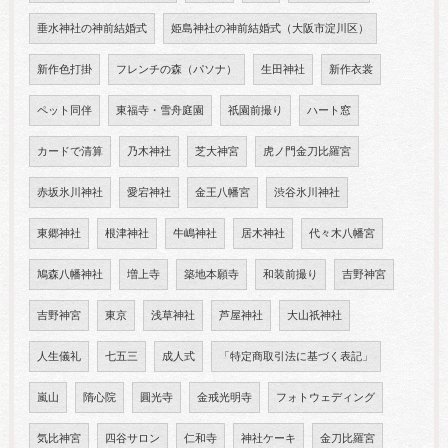
垂水神社の神前結婚式
姫島神社の神前結婚式（大阪市淀川区）
新作色打掛
フレンチの森（パソナ）
生田神社
新作衣裳
ペット同伴
東福寺・雪舟庭園
祇園前撮り
ハート窓
カードで清算
乃木神社
芝大神宮
虎ノ門金刀比羅宮
赤坂氷川神社
愛宕神社
金王八幡宮
渋谷氷川神社
東郷神社
根津神社
牛嶋神社
居木神社
代々木八幡宮
鳩森八幡神社
増上寺
築地本願寺
和装前撮り
吉野神宮
吉野神宮
東京
浅草神社
芦屋神社
大山祇神社
人生儀礼
七五三
成人式
「特定商取引法に基づく表記」
嵐山
隋心院
圓光寺
金戒光明寺
フォトウェディング
気比神宮
四谷サロン
仁和寺
神社ケーキ
金刀比羅宮