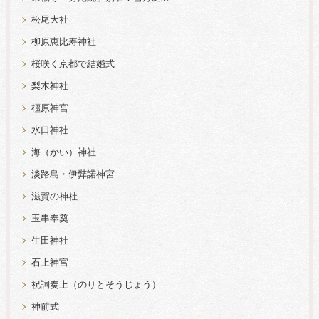
松尾大社
柳原恵比寿神社
桜咲く京都で結婚式
梨木神社
橿原神宮
水口神社
海（かい）神社
淡路島・伊弉諾神宮
滋賀の神社
玉串奉奠
生田神社
石上神宮
祝詞奏上（のりとそうじょう）
神前式