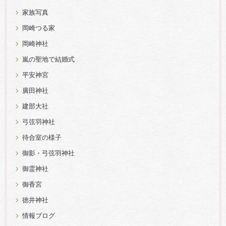
家族写真
岡崎つる家
岡崎神社
嵐の聖地で結婚式
平安神宮
廣田神社
建部大社
弓弦羽神社
待合室の様子
御影・弓弦羽神社
御霊神社
御香宮
徳井神社
情報ブログ