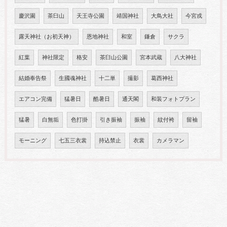
慶沢園
茶臼山
天王寺公園
靖国神社
大鳥大社
今宮戎
露天神社（お初天神）
恩地神社
和室
鎌倉
サクラ
紅葉
神社限定
格安
茶臼山公園
宮本武蔵
八大神社
結婚奉告祭
生國魂神社
十二単
撮影
葛西神社
エアコン完備
猛暑日
酷暑日
通天閣
和装フォトプラン
猛暑
白無垢
色打掛
引き振袖
振袖
紋付袴
留袖
モーニング
七五三衣裳
持込禁止
衣裳
カメラマン