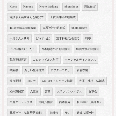
Kyoto
Kimono
Kyoto Wedding
photoshoot
舞妓遊び
舞妓さん芸妓さんを格安で
上賀茂神社の結婚式
To overseas customers
大石神社の結婚式
photography
一見さんお断り
どうすれば
茨木神社の結婚式
料亭
いい結婚式だった！
西本願寺の仏前結婚式
出雲大社の結婚式
緊急事態宣言
コロナウイルス対応
ソーシャルディスタンス
祇園祭
新しい生活様式
アフターコロナ
新着衣裳
服喪期間
コロナ
GOTOキャンペーン情報
兵庫 神社 結婚式
紀州東照宮
六三園
宮島
大津プリンスホテル
食事会
白鹿クラシックス
魚崎八幡宮
西本願寺
和田神社（兵庫県）
田村神社（滋賀県甲賀市）
前撮り
安い
難波八坂神社