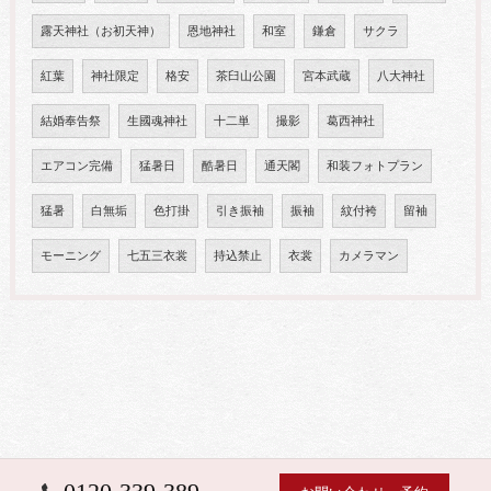
露天神社（お初天神）
恩地神社
和室
鎌倉
サクラ
紅葉
神社限定
格安
茶臼山公園
宮本武蔵
八大神社
結婚奉告祭
生國魂神社
十二単
撮影
葛西神社
エアコン完備
猛暑日
酷暑日
通天閣
和装フォトプラン
猛暑
白無垢
色打掛
引き振袖
振袖
紋付袴
留袖
モーニング
七五三衣裳
持込禁止
衣裳
カメラマン