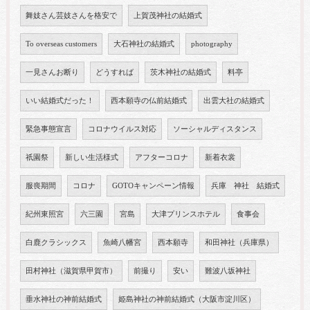
舞妓さん芸妓さんを格安で
上賀茂神社の結婚式
To overseas customers
大石神社の結婚式
photography
一見さんお断り
どうすれば
茨木神社の結婚式
料亭
いい結婚式だった！
西本願寺の仏前結婚式
出雲大社の結婚式
緊急事態宣言
コロナウイルス対応
ソーシャルディスタンス
祇園祭
新しい生活様式
アフターコロナ
新着衣裳
服喪期間
コロナ
GOTOキャンペーン情報
兵庫 神社 結婚式
紀州東照宮
六三園
宮島
大津プリンスホテル
食事会
白鹿クラシックス
魚崎八幡宮
西本願寺
和田神社（兵庫県）
田村神社（滋賀県甲賀市）
前撮り
安い
難波八坂神社
垂水神社の神前結婚式
姫島神社の神前結婚式（大阪市淀川区）