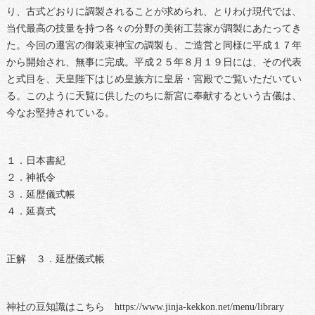
り、古式どおりに調製されることが求められ、とりわけ現代では、
当代最高の技量を持つ各々の分野の美術工芸家が調製にあたってき
た。今回の遷宮の御装束神宝の調製も、ご造営と同様に平成１７年
から開始され、無事に完成。平成２５年８月１９日には、その代表
と式目を、天皇陛下はじめ皇族方に皇居・宮殿でご覧いただいてい
る。このように天覧に供したのちに新宮に奉献するという古儀は、
今なお堅持されている。
１．日本書紀
２．神祇令
３．延歴儀式帳
４．延喜式
正解 ３．延歴儀式帳
神社の豆知識はこちら https://www.jinja-kekkon.net/menu/library