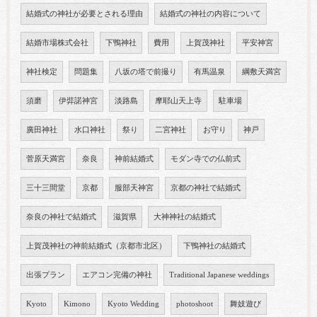
結婚式の神社が必要とされる理由
結婚式の神社の内容について
結婚市場株式会社
下鴨神社
費用
上賀茂神社
平安神宮
神社検定
問題集
八坂の塔で前撮り
有馬温泉
綱敷天満宮
須磨
伊弉諾神宮
淡路島
摩耶山天上寺
駐車場
廣田神社
水口神社
祭り
二宮神社
お守り
神戸
菅原天満宮
奈良
神前結婚式
モダン寺での仏前式
三十三間堂
京都
服部天神宮
京都の神社で結婚式
奈良の神社で結婚式
滋賀県
大神神社の結婚式
上賀茂神社の神前結婚式（京都市北区）
下鴨神社の結婚式
出張プラン
エアコン完備の神社
Traditional Japanese weddings
Kyoto
Kimono
Kyoto Wedding
photoshoot
舞妓遊び