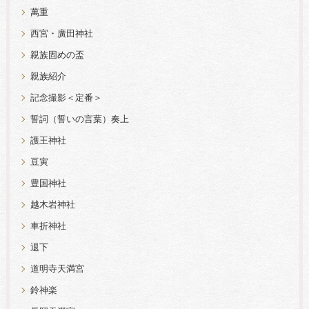
萬重
西宮・廣田神社
親族固めの盃
親族紹介
記念撮影＜定番＞
誓詞（誓いの言葉）奏上
護王神社
豆寅
豊国神社
越木岩神社
車折神社
退下
道明寺天満宮
鈴神楽