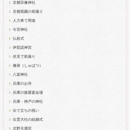
京都宗像神社
京都祇園の前撮り
人力車で周遊
今宮神社
仏前式
伊弉諾神宮
伏見で前撮り
修祓（しゅばつ）
八坂神社
兵庫のお寺
兵庫の披露宴会場
兵庫・神戸の神社
出で立ちの祝い
出雲大社の結婚式
北野天満宮