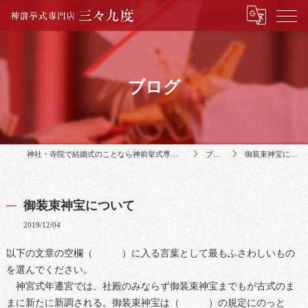
ブログ
神社・寺院で結婚式のことなら神前挙式専門店三々九度
ブログ
御装束神宝について
御装束神宝について
2019/12/04
以下の文章の空欄（ ）に入る言葉として最もふさわしいもの
を選んでください。
神宮式年遷宮では、社殿のみならず御装束神宝までもが古式のま
まに新たに新調される。御装束神宝は（ ）の規定にのっと