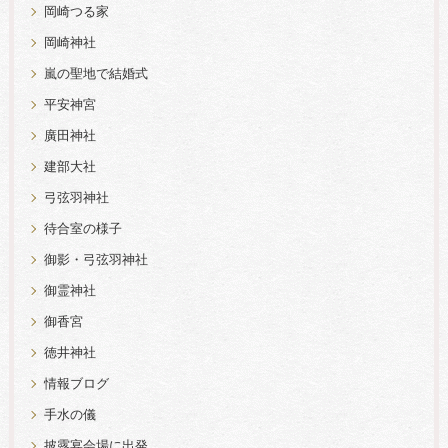
岡崎つる家
岡崎神社
嵐の聖地で結婚式
平安神宮
廣田神社
建部大社
弓弦羽神社
待合室の様子
御影・弓弦羽神社
御霊神社
御香宮
徳井神社
情報ブログ
手水の儀
披露宴会場に出発