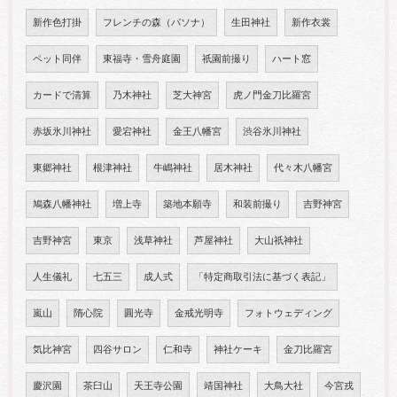
新作色打掛
フレンチの森（パソナ）
生田神社
新作衣裳
ペット同伴
東福寺・雪舟庭園
祇園前撮り
ハート窓
カードで清算
乃木神社
芝大神宮
虎ノ門金刀比羅宮
赤坂氷川神社
愛宕神社
金王八幡宮
渋谷氷川神社
東郷神社
根津神社
牛嶋神社
居木神社
代々木八幡宮
鳩森八幡神社
増上寺
築地本願寺
和装前撮り
吉野神宮
吉野神宮
東京
浅草神社
芦屋神社
大山祇神社
人生儀礼
七五三
成人式
「特定商取引法に基づく表記」
嵐山
隋心院
圓光寺
金戒光明寺
フォトウェディング
気比神宮
四谷サロン
仁和寺
神社ケーキ
金刀比羅宮
慶沢園
茶臼山
天王寺公園
靖国神社
大鳥大社
今宮戎