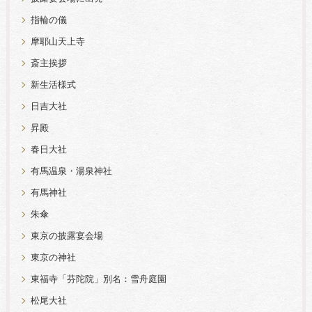
指輪の儀
摩耶山天上寺
斎主挨拶
新生活様式
日吉大社
昇殿
春日大社
有馬温泉・湯泉神社
有馬神社
朱傘
東京の披露宴会場
東京の神社
東福寺「芬陀院」別名：雪舟庭園
松尾大社