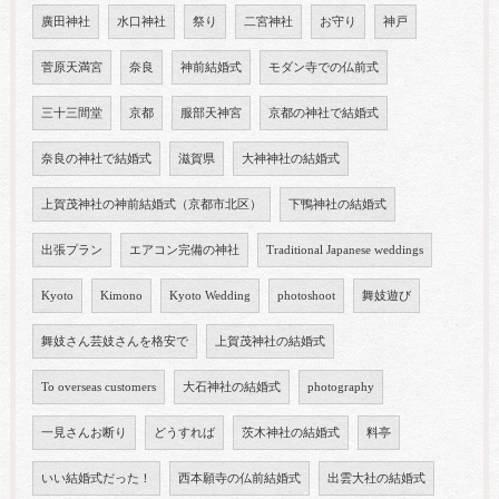
廣田神社
水口神社
祭り
二宮神社
お守り
神戸
菅原天満宮
奈良
神前結婚式
モダン寺での仏前式
三十三間堂
京都
服部天神宮
京都の神社で結婚式
奈良の神社で結婚式
滋賀県
大神神社の結婚式
上賀茂神社の神前結婚式（京都市北区）
下鴨神社の結婚式
出張プラン
エアコン完備の神社
Traditional Japanese weddings
Kyoto
Kimono
Kyoto Wedding
photoshoot
舞妓遊び
舞妓さん芸妓さんを格安で
上賀茂神社の結婚式
To overseas customers
大石神社の結婚式
photography
一見さんお断り
どうすれば
茨木神社の結婚式
料亭
いい結婚式だった！
西本願寺の仏前結婚式
出雲大社の結婚式