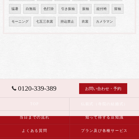
猛暑
白無垢
色打掛
引き振袖
振袖
紋付袴
留袖
モーニング
七五三衣裳
持込禁止
衣裳
カメラマン
0120-339-389
お問い合わせ・予約
TOP
仏前式（寺院の結婚式）
当日までの流れ
知って得する豆知識
よくある質問
プラン及び各種サービス