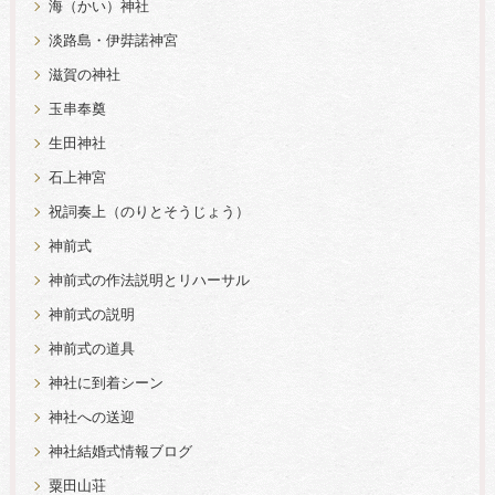
海（かい）神社
淡路島・伊弉諾神宮
滋賀の神社
玉串奉奠
生田神社
石上神宮
祝詞奏上（のりとそうじょう）
神前式
神前式の作法説明とリハーサル
神前式の説明
神前式の道具
神社に到着シーン
神社への送迎
神社結婚式情報ブログ
粟田山荘