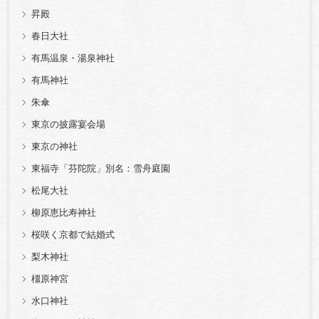
昇殿
春日大社
有馬温泉・湯泉神社
有馬神社
朱傘
東京の披露宴会場
東京の神社
東福寺「芬陀院」別名：雪舟庭園
松尾大社
柳原恵比寿神社
桜咲く京都で結婚式
梨木神社
橿原神宮
水口神社