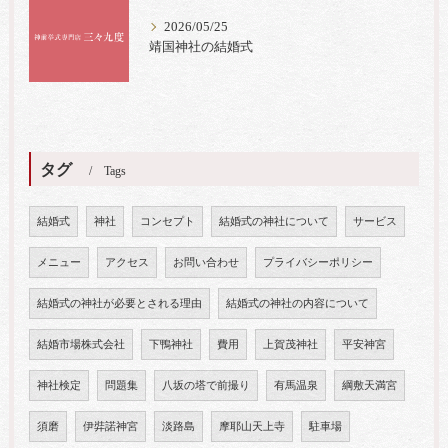
2026/05/25
靖国神社の結婚式
タグ
Tags
結婚式
神社
コンセプト
結婚式の神社について
サービス
メニュー
アクセス
お問い合わせ
プライバシーポリシー
結婚式の神社が必要とされる理由
結婚式の神社の内容について
結婚市場株式会社
下鴨神社
費用
上賀茂神社
平安神宮
神社検定
問題集
八坂の塔で前撮り
有馬温泉
綱敷天満宮
須磨
伊弉諾神宮
淡路島
摩耶山天上寺
駐車場