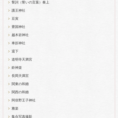
誓詞（誓いの言葉）奏上
護王神社
豆寅
豊国神社
越木岩神社
車折神社
退下
道明寺天満宮
鈴神楽
長岡天満宮
関東の和婚
関西の和婚
阿倍野王子神社
雅楽
集合写真撮影