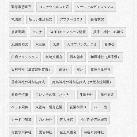
緊急事態宣言
コロナウイルス対応
ソーシャルディスタンス
祇園祭
新しい生活様式
アフターコロナ
新着衣裳
服喪期間
コロナ
GOTOキャンペーン情報
兵庫 神社 結婚式
紀州東照宮
六三園
宮島
大津プリンスホテル
食事会
白鹿クラシックス
魚崎八幡宮
西本願寺
和田神社（兵庫県）
田村神社（滋賀県甲賀市）
前撮り
安い
難波八坂神社
垂水神社の神前結婚式
姫島神社の神前結婚式（大阪市淀川区）
新作色打掛
フレンチの森（パソナ）
生田神社
新作衣裳
ペット同伴
東福寺・雪舟庭園
祇園前撮り
ハート窓
カードで清算
乃木神社
芝大神宮
虎ノ門金刀比羅宮
赤坂氷川神社
愛宕神社
金王八幡宮
渋谷氷川神社