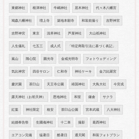
東郷神社
根津神社
牛嶋神社
居木神社
代々木八幡宮
鳩森八幡神社
増上寺
築地本願寺
和装前撮り
吉野神宮
吉野神宮
東京
浅草神社
芦屋神社
大山祇神社
人生儀礼
七五三
成人式
「特定商取引法に基づく表記」
嵐山
隋心院
圓光寺
金戒光明寺
フォトウェディング
気比神宮
四谷サロン
仁和寺
神社ケーキ
金刀比羅宮
慶沢園
茶臼山
天王寺公園
靖国神社
大鳥大社
今宮戎
露天神社（お初天神）
恩地神社
和室
鎌倉
サクラ
紅葉
神社限定
格安
茶臼山公園
宮本武蔵
八大神社
結婚奉告祭
生國魂神社
十二単
撮影
葛西神社
エアコン完備
猛暑日
酷暑日
通天閣
和装フォトプラン