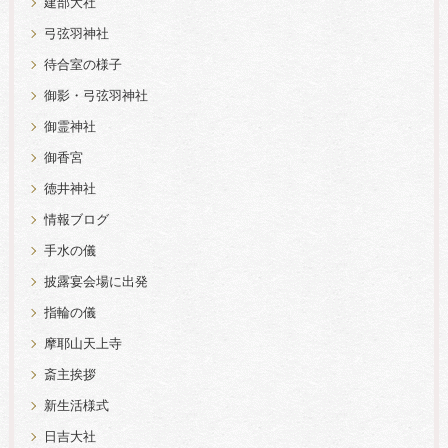
建部大社
弓弦羽神社
待合室の様子
御影・弓弦羽神社
御霊神社
御香宮
徳井神社
情報ブログ
手水の儀
披露宴会場に出発
指輪の儀
摩耶山天上寺
斎主挨拶
新生活様式
日吉大社