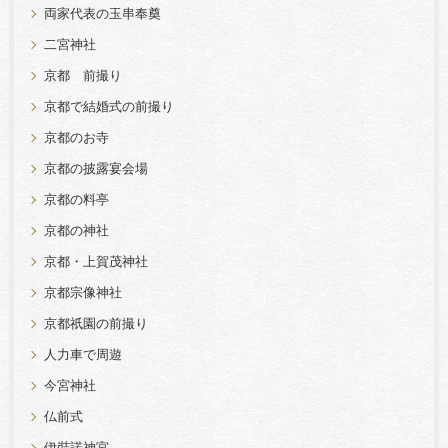
両家代表の玉串奉奠
二宮神社
京都 前撮り
京都で結婚式の前撮り
京都のお寺
京都の披露宴会場
京都の料亭
京都の神社
京都・上賀茂神社
京都宗像神社
京都祇園の前撮り
人力車で周遊
今宮神社
仏前式