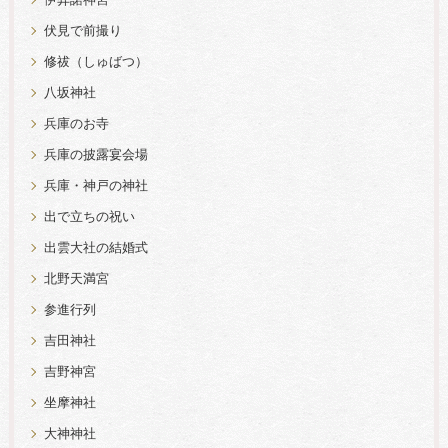
伊弉諾神宮
伏見で前撮り
修祓（しゅばつ）
八坂神社
兵庫のお寺
兵庫の披露宴会場
兵庫・神戸の神社
出で立ちの祝い
出雲大社の結婚式
北野天満宮
参進行列
吉田神社
吉野神宮
坐摩神社
大神神社