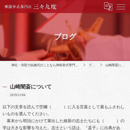
ブログ
神社・寺院で結婚式のことなら神前挙式専門店三々九度
ブログ
山崎闇斎について
山崎闇斎について
2019/11/04
以下の文章を読んで空欄（ ）に入る言葉として最もふさわし
いものを選んでください。
幕末から明治にかけて輩出した維新の志士たちにも（ ）の
学は大きな影響を与えた。志士という語は、『孟子』に出典があ