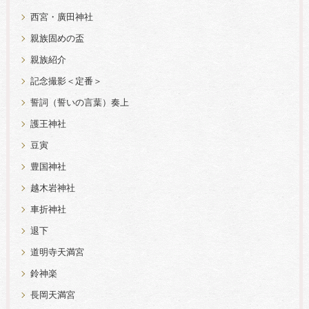
西宮・廣田神社
親族固めの盃
親族紹介
記念撮影＜定番＞
誓詞（誓いの言葉）奏上
護王神社
豆寅
豊国神社
越木岩神社
車折神社
退下
道明寺天満宮
鈴神楽
長岡天満宮