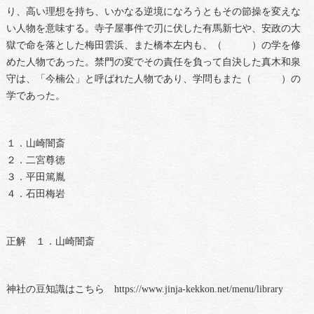
り、高い理想を持ち、いかなる逆境になろうともその節操を変えな
い人物を意味する。寺子屋事件で刃に伏した有馬新七や、安政の大
獄で命を落とした梅田雲浜、また橋本左内も、（ ）の学を修
めた人物であった。禁門の変でその責任を負って自決した真木和泉
守は、「今楠公」と呼ばれた人物であり、学問もまた（ ）の
学であった。
１．山崎闇斎
２．二宮尊徳
３．平田篤胤
４．石田梅岩
正解 １．山崎闇斎
神社の豆知識はこちら https://www.jinja-kekkon.net/menu/library