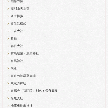
指輪の儀
摩耶山天上寺
斎主挨拶
新生活様式
日吉大社
昇殿
春日大社
有馬温泉・湯泉神社
有馬神社
朱傘
東京の披露宴会場
東京の神社
東福寺「芬陀院」別名：雪舟庭園
松尾大社
柳原恵比寿神社