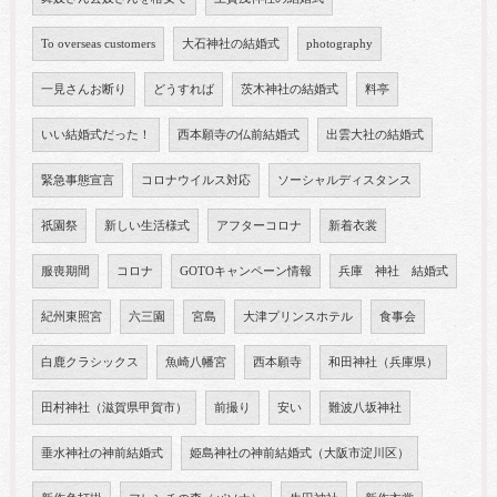
To overseas customers
大石神社の結婚式
photography
一見さんお断り
どうすれば
茨木神社の結婚式
料亭
いい結婚式だった！
西本願寺の仏前結婚式
出雲大社の結婚式
緊急事態宣言
コロナウイルス対応
ソーシャルディスタンス
祇園祭
新しい生活様式
アフターコロナ
新着衣裳
服喪期間
コロナ
GOTOキャンペーン情報
兵庫 神社 結婚式
紀州東照宮
六三園
宮島
大津プリンスホテル
食事会
白鹿クラシックス
魚崎八幡宮
西本願寺
和田神社（兵庫県）
田村神社（滋賀県甲賀市）
前撮り
安い
難波八坂神社
垂水神社の神前結婚式
姫島神社の神前結婚式（大阪市淀川区）