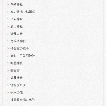
岡崎神社
嵐の聖地で結婚式
平安神宮
廣田神社
建部大社
弓弦羽神社
待合室の様子
御影・弓弦羽神社
御霊神社
御香宮
徳井神社
情報ブログ
手水の儀
披露宴会場に出発