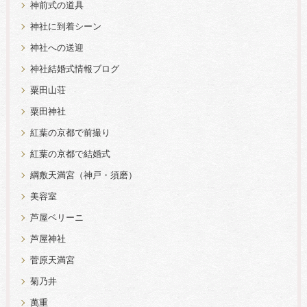
神前式の道具
神社に到着シーン
神社への送迎
神社結婚式情報ブログ
粟田山荘
粟田神社
紅葉の京都で前撮り
紅葉の京都で結婚式
綱敷天満宮（神戸・須磨）
美容室
芦屋ベリーニ
芦屋神社
菅原天満宮
菊乃井
萬重