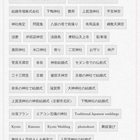
結婚市場株式会社
下鴨神社
費用
上賀茂神社
平安神宮
神社検定
問題集
八坂の塔で前撮り
有馬温泉
綱敷天満宮
須磨
伊弉諾神宮
淡路島
摩耶山天上寺
駐車場
廣田神社
水口神社
祭り
二宮神社
お守り
神戸
菅原天満宮
奈良
神前結婚式
モダン寺での仏前式
三十三間堂
京都
服部天神宮
京都の神社で結婚式
奈良の神社で結婚式
滋賀県
大神神社の結婚式
上賀茂神社の神前結婚式（京都市北区）
下鴨神社の結婚式
出張プラン
エアコン完備の神社
Traditional Japanese weddings
Kyoto
Kimono
Kyoto Wedding
photoshoot
舞妓遊び
舞妓さん芸妓さんを格安で
上賀茂神社の結婚式