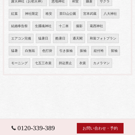
露天神社（お初天神）
恩地神社
和室
鎌倉
サクラ
紅葉
神社限定
格安
茶臼山公園
宮本武蔵
八大神社
結婚奉告祭
生國魂神社
十二単
撮影
葛西神社
エアコン完備
猛暑日
酷暑日
通天閣
和装フォトプラン
猛暑
白無垢
色打掛
引き振袖
振袖
紋付袴
留袖
モーニング
七五三衣裳
持込禁止
衣裳
カメラマン
0120-339-389
お問い合わせ・予約