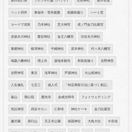
新作色打掛
フレンチの森（パソナ）
生田神社
新作衣裳
ペット同伴
東福寺・雪舟庭園
祇園前撮り
ハート窓
カードで清算
乃木神社
芝大神宮
虎ノ門金刀比羅宮
赤坂氷川神社
愛宕神社
金王八幡宮
渋谷氷川神社
東郷神社
根津神社
牛嶋神社
居木神社
代々木八幡宮
鳩森八幡神社
増上寺
築地本願寺
和装前撮り
吉野神宮
吉野神宮
東京
浅草神社
芦屋神社
大山祇神社
人生儀礼
七五三
成人式
「特定商取引法に基づく表記」
嵐山
隋心院
圓光寺
金戒光明寺
フォトウェディング
気比神宮
四谷サロン
仁和寺
神社ケーキ
金刀比羅宮
慶沢園
茶臼山
天王寺公園
靖国神社
大鳥大社
今宮戎