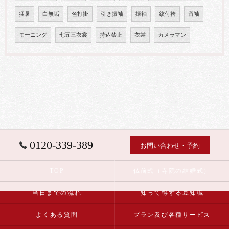
猛暑
白無垢
色打掛
引き振袖
振袖
紋付袴
留袖
モーニング
七五三衣裳
持込禁止
衣裳
カメラマン
0120-339-389
お問い合わせ・予約
TOP
仏前式（寺院の結婚式）
当日までの流れ
知って得する豆知識
よくある質問
プラン及び各種サービス