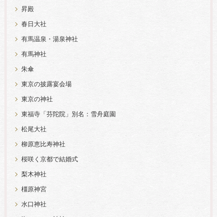
昇殿
春日大社
有馬温泉・湯泉神社
有馬神社
朱傘
東京の披露宴会場
東京の神社
東福寺「芬陀院」別名：雪舟庭園
松尾大社
柳原恵比寿神社
桜咲く京都で結婚式
梨木神社
橿原神宮
水口神社