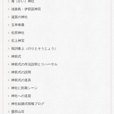
海（かい）神社
淡路島・伊弉諾神宮
滋賀の神社
玉串奉奠
生田神社
石上神宮
祝詞奏上（のりとそうじょう）
神前式
神前式の作法説明とリハーサル
神前式の説明
神前式の道具
神社に到着シーン
神社への送迎
神社結婚式情報ブログ
粟田山荘