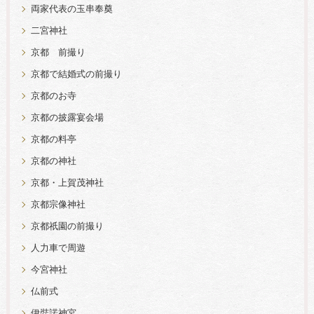
両家代表の玉串奉奠
二宮神社
京都 前撮り
京都で結婚式の前撮り
京都のお寺
京都の披露宴会場
京都の料亭
京都の神社
京都・上賀茂神社
京都宗像神社
京都祇園の前撮り
人力車で周遊
今宮神社
仏前式
伊弉諾神宮