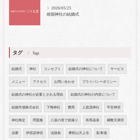
2026/05/25
靖国神社の結婚式
タグ
Tags
結婚式
神社
コンセプト
結婚式の神社について
サービス
メニュー
アクセス
お問い合わせ
プライバシーポリシー
結婚式の神社が必要とされる理由
結婚式の神社の内容について
結婚市場株式会社
下鴨神社
費用
上賀茂神社
平安神宮
神社検定
問題集
八坂の塔で前撮り
有馬温泉
綱敷天満宮
須磨
伊弉諾神宮
淡路島
摩耶山天上寺
駐車場