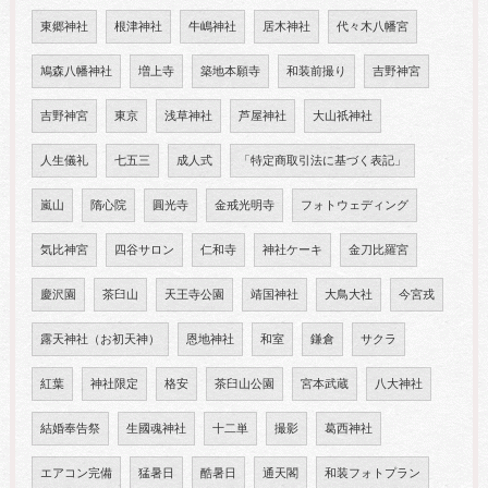
東郷神社
根津神社
牛嶋神社
居木神社
代々木八幡宮
鳩森八幡神社
増上寺
築地本願寺
和装前撮り
吉野神宮
吉野神宮
東京
浅草神社
芦屋神社
大山祇神社
人生儀礼
七五三
成人式
「特定商取引法に基づく表記」
嵐山
隋心院
圓光寺
金戒光明寺
フォトウェディング
気比神宮
四谷サロン
仁和寺
神社ケーキ
金刀比羅宮
慶沢園
茶臼山
天王寺公園
靖国神社
大鳥大社
今宮戎
露天神社（お初天神）
恩地神社
和室
鎌倉
サクラ
紅葉
神社限定
格安
茶臼山公園
宮本武蔵
八大神社
結婚奉告祭
生國魂神社
十二単
撮影
葛西神社
エアコン完備
猛暑日
酷暑日
通天閣
和装フォトプラン