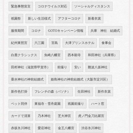
緊急事態宣言
コロナウイルス対応
ソーシャルディスタンス
祇園祭
新しい生活様式
アフターコロナ
新着衣裳
服喪期間
コロナ
GOTOキャンペーン情報
兵庫 神社 結婚式
紀州東照宮
六三園
宮島
大津プリンスホテル
食事会
白鹿クラシックス
魚崎八幡宮
西本願寺
和田神社（兵庫県）
田村神社（滋賀県甲賀市）
前撮り
安い
難波八坂神社
垂水神社の神前結婚式
姫島神社の神前結婚式（大阪市淀川区）
新作色打掛
フレンチの森（パソナ）
生田神社
新作衣裳
ペット同伴
東福寺・雪舟庭園
祇園前撮り
ハート窓
カードで清算
乃木神社
芝大神宮
虎ノ門金刀比羅宮
赤坂氷川神社
愛宕神社
金王八幡宮
渋谷氷川神社