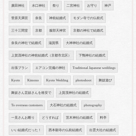
廣田神社
水口神社
祭り
二宮神社
お守り
神戸
菅原天満宮
奈良
神前結婚式
モダン寺での仏前式
三十三間堂
京都
服部天神宮
京都の神社で結婚式
奈良の神社で結婚式
滋賀県
大神神社の結婚式
上賀茂神社の神前結婚式（京都市北区）
下鴨神社の結婚式
出張プラン
エアコン完備の神社
Traditional Japanese weddings
Kyoto
Kimono
Kyoto Wedding
photoshoot
舞妓遊び
舞妓さん芸妓さんを格安で
上賀茂神社の結婚式
To overseas customers
大石神社の結婚式
photography
一見さんお断り
どうすれば
茨木神社の結婚式
料亭
いい結婚式だった！
西本願寺の仏前結婚式
出雲大社の結婚式