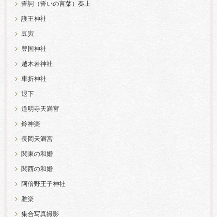
誓詞（誓いの言葉）奏上
護王神社
豆寅
豊国神社
越木岩神社
車折神社
退下
道明寺天満宮
鈴神楽
長岡天満宮
関東の和婚
関西の和婚
阿倍野王子神社
雅楽
集合写真撮影