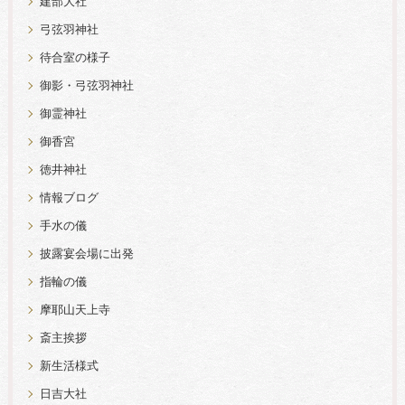
建部大社
弓弦羽神社
待合室の様子
御影・弓弦羽神社
御霊神社
御香宮
徳井神社
情報ブログ
手水の儀
披露宴会場に出発
指輪の儀
摩耶山天上寺
斎主挨拶
新生活様式
日吉大社