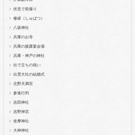
伏見で前撮り
修祓（しゅばつ）
八坂神社
兵庫のお寺
兵庫の披露宴会場
兵庫・神戸の神社
出で立ちの祝い
出雲大社の結婚式
北野天満宮
参進行列
吉田神社
吉野神宮
坐摩神社
大神神社