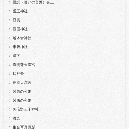
誓詞（誓いの言葉）奏上
護王神社
豆寅
豊国神社
越木岩神社
車折神社
退下
道明寺天満宮
鈴神楽
長岡天満宮
関東の和婚
関西の和婚
阿倍野王子神社
雅楽
集合写真撮影