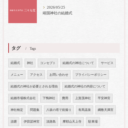
2026/05/25
靖国神社の結婚式
タグ
Tags
結婚式
神社
コンセプト
結婚式の神社について
サービス
メニュー
アクセス
お問い合わせ
プライバシーポリシー
結婚式の神社が必要とされる理由
結婚式の神社の内容について
結婚市場株式会社
下鴨神社
費用
上賀茂神社
平安神宮
神社検定
問題集
八坂の塔で前撮り
有馬温泉
綱敷天満宮
須磨
伊弉諾神宮
淡路島
摩耶山天上寺
駐車場