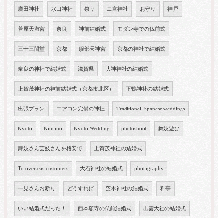
廣田神社
水口神社
祭り
二宮神社
お守り
神戸
菅原天満宮
奈良
神前結婚式
モダン寺での仏前式
三十三間堂
京都
服部天神宮
京都の神社で結婚式
奈良の神社で結婚式
滋賀県
大神神社の結婚式
上賀茂神社の神前結婚式（京都市北区）
下鴨神社の結婚式
出張プラン
エアコン完備の神社
Traditional Japanese weddings
Kyoto
Kimono
Kyoto Wedding
photoshoot
舞妓遊び
舞妓さん芸妓さんを格安で
上賀茂神社の結婚式
To overseas customers
大石神社の結婚式
photography
一見さんお断り
どうすれば
茨木神社の結婚式
料亭
いい結婚式だった！
西本願寺の仏前結婚式
出雲大社の結婚式