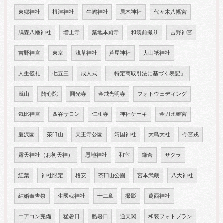
東郷神社
根津神社
牛嶋神社
居木神社
代々木八幡宮
鳩森八幡神社
増上寺
築地本願寺
和装前撮り
吉野神宮
吉野神宮
東京
浅草神社
芦屋神社
大山祇神社
人生儀礼
七五三
成人式
「特定商取引法に基づく表記」
嵐山
隋心院
圓光寺
金戒光明寺
フォトウェディング
気比神宮
四谷サロン
仁和寺
神社ケーキ
金刀比羅宮
慶沢園
茶臼山
天王寺公園
靖国神社
大鳥大社
今宮戎
露天神社（お初天神）
恩地神社
和室
鎌倉
サクラ
紅葉
神社限定
格安
茶臼山公園
宮本武蔵
八大神社
結婚奉告祭
生國魂神社
十二単
撮影
葛西神社
エアコン完備
猛暑日
酷暑日
通天閣
和装フォトプラン