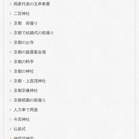
両家代表の玉串奉奠
二宮神社
京都 前撮り
京都で結婚式の前撮り
京都のお寺
京都の披露宴会場
京都の料亭
京都の神社
京都・上賀茂神社
京都宗像神社
京都祇園の前撮り
人力車で周遊
今宮神社
仏前式
伊弉諾神宮