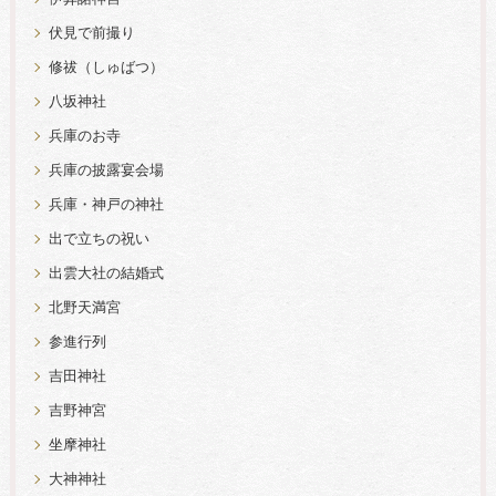
伏見で前撮り
修祓（しゅばつ）
八坂神社
兵庫のお寺
兵庫の披露宴会場
兵庫・神戸の神社
出で立ちの祝い
出雲大社の結婚式
北野天満宮
参進行列
吉田神社
吉野神宮
坐摩神社
大神神社