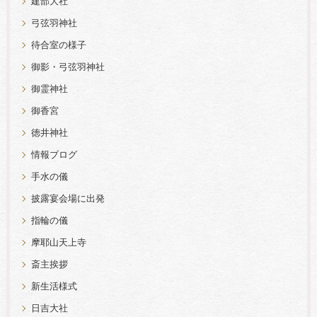
建部大社
弓弦羽神社
待合室の様子
御影・弓弦羽神社
御霊神社
御香宮
徳井神社
情報ブログ
手水の儀
披露宴会場に出発
指輪の儀
摩耶山天上寺
斎主挨拶
新生活様式
日吉大社