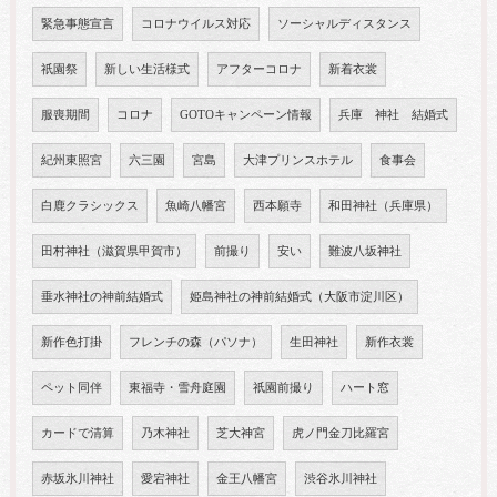
緊急事態宣言
コロナウイルス対応
ソーシャルディスタンス
祇園祭
新しい生活様式
アフターコロナ
新着衣裳
服喪期間
コロナ
GOTOキャンペーン情報
兵庫 神社 結婚式
紀州東照宮
六三園
宮島
大津プリンスホテル
食事会
白鹿クラシックス
魚崎八幡宮
西本願寺
和田神社（兵庫県）
田村神社（滋賀県甲賀市）
前撮り
安い
難波八坂神社
垂水神社の神前結婚式
姫島神社の神前結婚式（大阪市淀川区）
新作色打掛
フレンチの森（パソナ）
生田神社
新作衣裳
ペット同伴
東福寺・雪舟庭園
祇園前撮り
ハート窓
カードで清算
乃木神社
芝大神宮
虎ノ門金刀比羅宮
赤坂氷川神社
愛宕神社
金王八幡宮
渋谷氷川神社