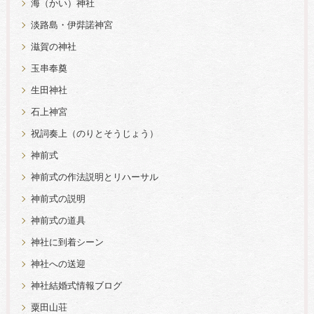
海（かい）神社
淡路島・伊弉諾神宮
滋賀の神社
玉串奉奠
生田神社
石上神宮
祝詞奏上（のりとそうじょう）
神前式
神前式の作法説明とリハーサル
神前式の説明
神前式の道具
神社に到着シーン
神社への送迎
神社結婚式情報ブログ
粟田山荘