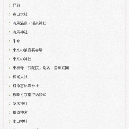
昇殿
春日大社
有馬温泉・湯泉神社
有馬神社
朱傘
東京の披露宴会場
東京の神社
東福寺「芬陀院」別名：雪舟庭園
松尾大社
柳原恵比寿神社
桜咲く京都で結婚式
梨木神社
橿原神宮
水口神社