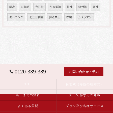
猛暑
白無垢
色打掛
引き振袖
振袖
紋付袴
留袖
モーニング
七五三衣裳
持込禁止
衣裳
カメラマン
0120-339-389
お問い合わせ・予約
TOP
仏前式（寺院の結婚式）
当日までの流れ
知って得する豆知識
よくある質問
プラン及び各種サービス