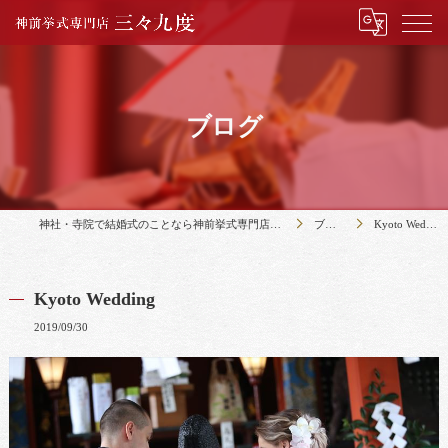
ブログ
神社・寺院で結婚式のことなら神前挙式専門店三々九度
ブログ
Kyoto Wedding
Kyoto Wedding
2019/09/30