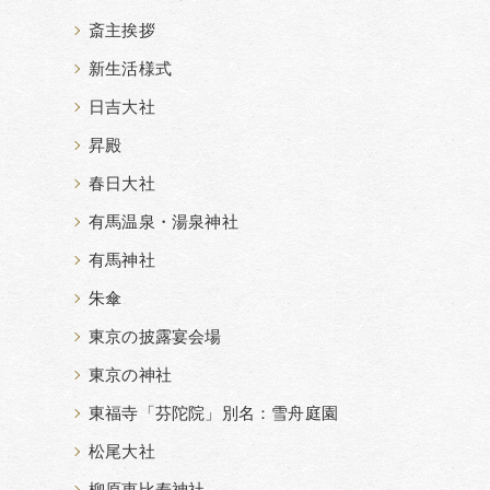
斎主挨拶
新生活様式
日吉大社
昇殿
春日大社
有馬温泉・湯泉神社
有馬神社
朱傘
東京の披露宴会場
東京の神社
東福寺「芬陀院」別名：雪舟庭園
松尾大社