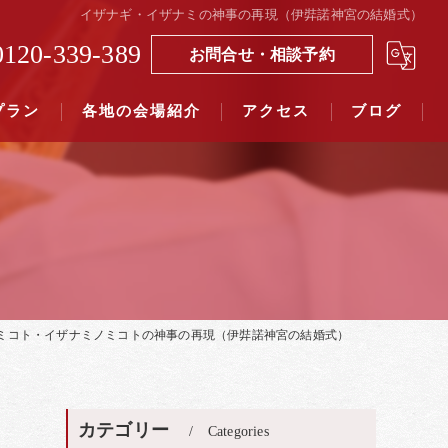
イザナギ・イザナミの神事の再現（伊弉諾神宮の結婚式）
0120-339-389
お問合せ・相談予約
プラン
各地の会場紹介
アクセス
ブログ
覧（４０社寺）｜三々九度東京
覧（７５社）県別表示｜三々九度東京
ミコト・イザナミノミコトの神事の再現（伊弉諾神宮の結婚式）
カテゴリー
Categories