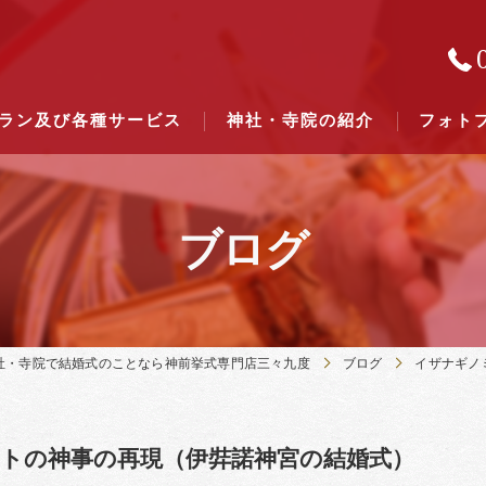
ラン及び各種サービス
神社・寺院の紹介
フォト
ブログ
結婚式のできる東京都下の神社一
結婚式のできる関東六県の神社一
社・寺院で結婚式のことなら神前挙式専門店三々九度
ブログ
イザナギノ
トの神事の再現（伊弉諾神宮の結婚式）