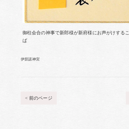
御柱会合の神事で新郎様が新府様にお声がけする
ば
伊弉諾神宮
< 前のページ