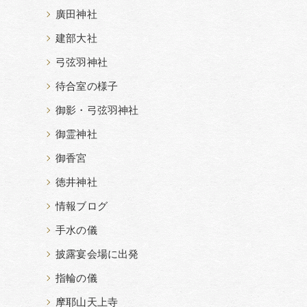
廣田神社
建部大社
弓弦羽神社
待合室の様子
御影・弓弦羽神社
御霊神社
御香宮
徳井神社
情報ブログ
手水の儀
披露宴会場に出発
指輪の儀
摩耶山天上寺