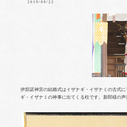
2019/09/22
伊弉諾神宮の結婚式はイザナギ・イザナミの古式に
ギ・イザナミの神事に出てくる柱です。新郎様の声