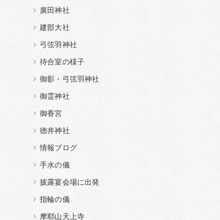
廣田神社
建部大社
弓弦羽神社
待合室の様子
御影・弓弦羽神社
御霊神社
御香宮
徳井神社
情報ブログ
手水の儀
披露宴会場に出発
指輪の儀
摩耶山天上寺