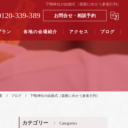
下鴨神社の結婚式（葵殿に向かう参進行列）
0120-339-389
お問合せ・相談予約
プラン
各地の会場紹介
アクセス
ブログ
覧（４０社寺）｜三々九度東京
覧（７５社）県別表示｜三々九度東京
度
ブログ
下鴨神社の結婚式（葵殿に向かう参進行列）
カテゴリー
Categories