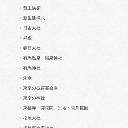
斎主挨拶
新生活様式
日吉大社
昇殿
春日大社
有馬温泉・湯泉神社
有馬神社
朱傘
東京の披露宴会場
東京の神社
東福寺「芬陀院」別名：雪舟庭園
松尾大社