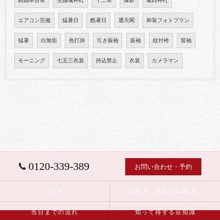
結婚奉告祭
生國魂神社
十二単
撮影
葛西神社
エアコン完備
猛暑日
酷暑日
通天閣
和装フォトプラン
猛暑
白無垢
色打掛
引き振袖
振袖
紋付袴
留袖
モーニング
七五三衣裳
持込禁止
衣裳
カメラマン
0120-339-389
お問い合わせ・予約
TOP
仏前式（寺院の結婚式）
当日までの流れ
知って得する豆知識