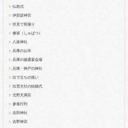
仏前式
伊弉諾神宮
伏見で前撮り
修祓（しゅばつ）
八坂神社
兵庫のお寺
兵庫の披露宴会場
兵庫・神戸の神社
出で立ちの祝い
出雲大社の結婚式
北野天満宮
参進行列
吉田神社
吉野神宮