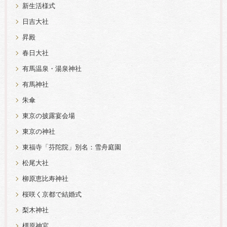
新生活様式
日吉大社
昇殿
春日大社
有馬温泉・湯泉神社
有馬神社
朱傘
東京の披露宴会場
東京の神社
東福寺「芬陀院」別名：雪舟庭園
松尾大社
柳原恵比寿神社
桜咲く京都で結婚式
梨木神社
橿原神宮