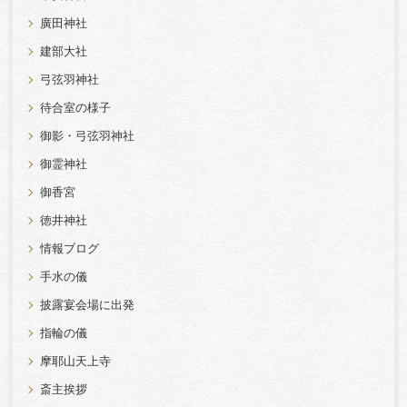
廣田神社
建部大社
弓弦羽神社
待合室の様子
御影・弓弦羽神社
御霊神社
御香宮
徳井神社
情報ブログ
手水の儀
披露宴会場に出発
指輪の儀
摩耶山天上寺
斎主挨拶