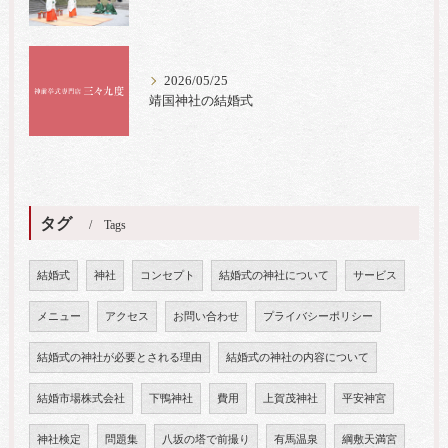
2026/05/25
靖国神社の結婚式
タグ
Tags
結婚式
神社
コンセプト
結婚式の神社について
サービス
メニュー
アクセス
お問い合わせ
プライバシーポリシー
結婚式の神社が必要とされる理由
結婚式の神社の内容について
結婚市場株式会社
下鴨神社
費用
上賀茂神社
平安神宮
神社検定
問題集
八坂の塔で前撮り
有馬温泉
綱敷天満宮