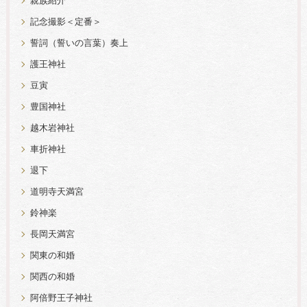
親族紹介
記念撮影＜定番＞
誓詞（誓いの言葉）奏上
護王神社
豆寅
豊国神社
越木岩神社
車折神社
退下
道明寺天満宮
鈴神楽
長岡天満宮
関東の和婚
関西の和婚
阿倍野王子神社