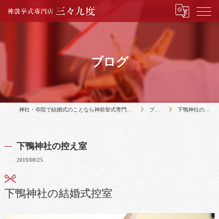
ブログ
神社・寺院で結婚式のことなら神前挙式専門店三々九度
ブログ
下鴨神社の控え室
下鴨神社の控え室
2019/08/25
下鴨神社の結婚式控室