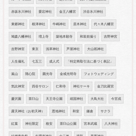
赤坂氷川神社
愛宕神社
金王八幡宮
渋谷氷川神社
東郷神社
根津神社
牛嶋神社
居木神社
代々木八幡宮
鳩森八幡神社
増上寺
築地本願寺
和装前撮り
吉野神宮
吉野神宮
東京
浅草神社
芦屋神社
大山祇神社
人生儀礼
七五三
成人式
「特定商取引法に基づく表記」
嵐山
隋心院
圓光寺
金戒光明寺
フォトウェディング
気比神宮
四谷サロン
仁和寺
神社ケーキ
金刀比羅宮
慶沢園
茶臼山
天王寺公園
靖国神社
大鳥大社
今宮戎
露天神社（お初天神）
恩地神社
和室
鎌倉
サクラ
紅葉
神社限定
格安
茶臼山公園
宮本武蔵
八大神社