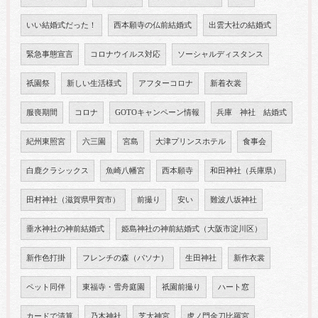
いい結婚式だった！
西本願寺の仏前結婚式
出雲大社の結婚式
緊急事態宣言
コロナウイルス対応
ソーシャルディスタンス
祇園祭
新しい生活様式
アフターコロナ
新着衣裳
服喪期間
コロナ
GOTOキャンペーン情報
兵庫 神社 結婚式
紀州東照宮
六三園
宮島
大津プリンスホテル
食事会
白鹿クラシックス
魚崎八幡宮
西本願寺
和田神社（兵庫県）
田村神社（滋賀県甲賀市）
前撮り
安い
難波八坂神社
垂水神社の神前結婚式
姫島神社の神前結婚式（大阪市淀川区）
新作色打掛
フレンチの森（パソナ）
生田神社
新作衣裳
ペット同伴
東福寺・雪舟庭園
祇園前撮り
ハート窓
カードで清算
乃木神社
芝大神宮
虎ノ門金刀比羅宮