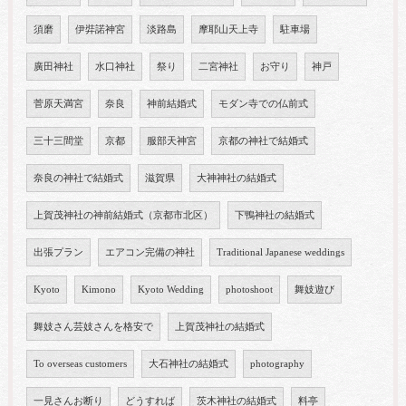
須磨
伊弉諾神宮
淡路島
摩耶山天上寺
駐車場
廣田神社
水口神社
祭り
二宮神社
お守り
神戸
菅原天満宮
奈良
神前結婚式
モダン寺での仏前式
三十三間堂
京都
服部天神宮
京都の神社で結婚式
奈良の神社で結婚式
滋賀県
大神神社の結婚式
上賀茂神社の神前結婚式（京都市北区）
下鴨神社の結婚式
出張プラン
エアコン完備の神社
Traditional Japanese weddings
Kyoto
Kimono
Kyoto Wedding
photoshoot
舞妓遊び
舞妓さん芸妓さんを格安で
上賀茂神社の結婚式
To overseas customers
大石神社の結婚式
photography
一見さんお断り
どうすれば
茨木神社の結婚式
料亭