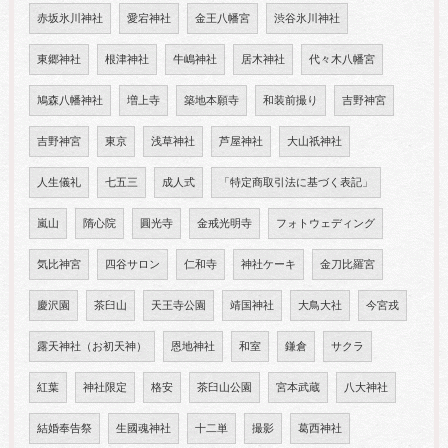
赤坂氷川神社
愛宕神社
金王八幡宮
渋谷氷川神社
東郷神社
根津神社
牛嶋神社
居木神社
代々木八幡宮
鳩森八幡神社
増上寺
築地本願寺
和装前撮り
吉野神宮
吉野神宮
東京
浅草神社
芦屋神社
大山祇神社
人生儀礼
七五三
成人式
「特定商取引法に基づく表記」
嵐山
隋心院
圓光寺
金戒光明寺
フォトウェディング
気比神宮
四谷サロン
仁和寺
神社ケーキ
金刀比羅宮
慶沢園
茶臼山
天王寺公園
靖国神社
大鳥大社
今宮戎
露天神社（お初天神）
恩地神社
和室
鎌倉
サクラ
紅葉
神社限定
格安
茶臼山公園
宮本武蔵
八大神社
結婚奉告祭
生國魂神社
十二単
撮影
葛西神社