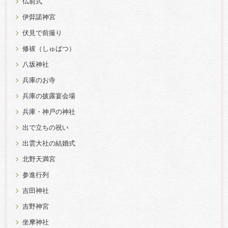
仏前式
伊弉諾神宮
伏見で前撮り
修祓（しゅばつ）
八坂神社
兵庫のお寺
兵庫の披露宴会場
兵庫・神戸の神社
出で立ちの祝い
出雲大社の結婚式
北野天満宮
参進行列
吉田神社
吉野神宮
坐摩神社