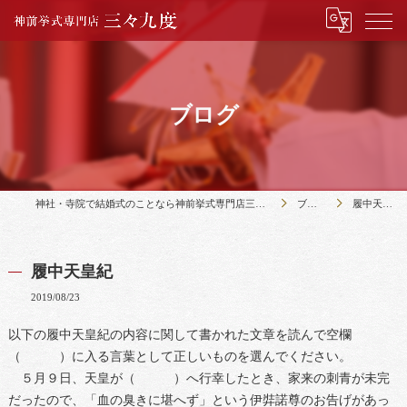
ブログ
神社・寺院で結婚式のことなら神前挙式専門店三々九度
ブログ
履中天皇紀
履中天皇紀
2019/08/23
以下の履中天皇紀の内容に関して書かれた文章を読んで空欄
（ ）に入る言葉として正しいものを選んでください。
５月９日、天皇が（ ）へ行幸したとき、家来の刺青が未完
だったので、「血の臭きに堪へず」という伊弉諾尊のお告げがあっ