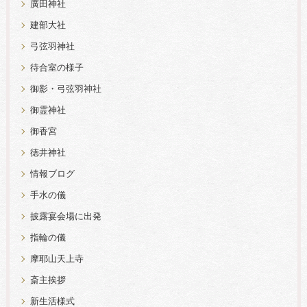
廣田神社
建部大社
弓弦羽神社
待合室の様子
御影・弓弦羽神社
御霊神社
御香宮
徳井神社
情報ブログ
手水の儀
披露宴会場に出発
指輪の儀
摩耶山天上寺
斎主挨拶
新生活様式