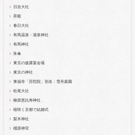
日吉大社
昇殿
春日大社
有馬温泉・湯泉神社
有馬神社
朱傘
東京の披露宴会場
東京の神社
東福寺「芬陀院」別名：雪舟庭園
松尾大社
柳原恵比寿神社
桜咲く京都で結婚式
梨木神社
橿原神宮