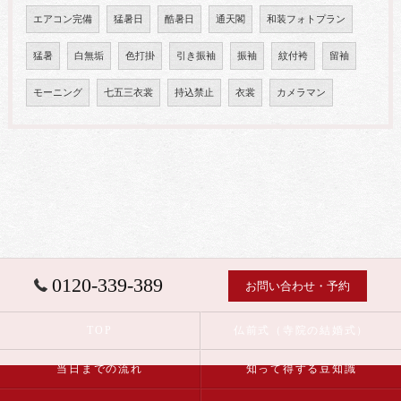
エアコン完備
猛暑日
酷暑日
通天閣
和装フォトプラン
猛暑
白無垢
色打掛
引き振袖
振袖
紋付袴
留袖
モーニング
七五三衣裳
持込禁止
衣裳
カメラマン
0120-339-389
お問い合わせ・予約
TOP
仏前式（寺院の結婚式）
当日までの流れ
知って得する豆知識