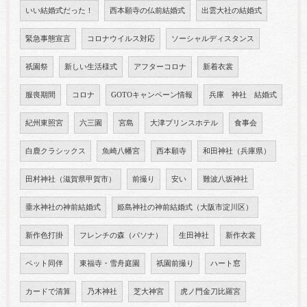
いい結婚式だった！
西本願寺の仏前結婚式
出雲大社の結婚式
緊急事態宣言
コロナウイルス対応
ソーシャルディスタンス
祇園祭
新しい生活様式
アフターコロナ
新着衣裳
服喪期間
コロナ
GOTOキャンペーン情報
兵庫 神社 結婚式
紀州東照宮
六三園
宮島
大津プリンスホテル
食事会
白鹿クラシックス
魚崎八幡宮
西本願寺
和田神社（兵庫県）
田村神社（滋賀県甲賀市）
前撮り
安い
難波八坂神社
垂水神社の神前結婚式
姫島神社の神前結婚式（大阪市淀川区）
新作色打掛
フレンチの森（パソナ）
生田神社
新作衣裳
ペット同伴
東福寺・雪舟庭園
祇園前撮り
ハート窓
カードで清算
乃木神社
芝大神宮
虎ノ門金刀比羅宮