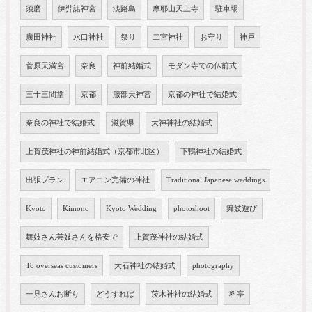
須磨
伊弉諾神宮
淡路島
摩耶山天上寺
駐車場
廣田神社
水口神社
祭り
二宮神社
お守り
神戸
菅原天満宮
奈良
神前結婚式
モダン寺での仏前式
三十三間堂
京都
服部天神宮
京都の神社で結婚式
奈良の神社で結婚式
滋賀県
大神神社の結婚式
上賀茂神社の神前結婚式（京都市北区）
下鴨神社の結婚式
出張プラン
エアコン完備の神社
Traditional Japanese weddings
Kyoto
Kimono
Kyoto Wedding
photoshoot
舞妓遊び
舞妓さん芸妓さんを格安で
上賀茂神社の結婚式
To overseas customers
大石神社の結婚式
photography
一見さんお断り
どうすれば
茨木神社の結婚式
料亭