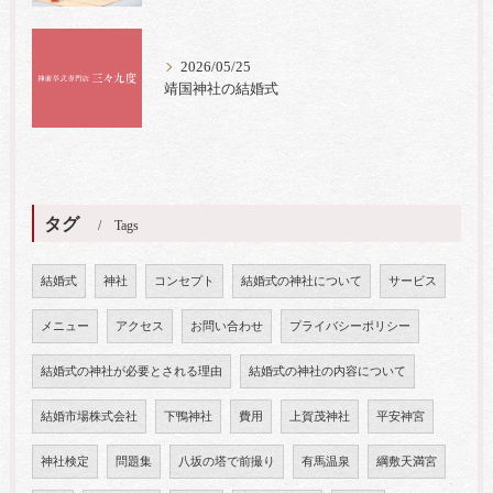
2026/05/25
靖国神社の結婚式
タグ
Tags
結婚式
神社
コンセプト
結婚式の神社について
サービス
メニュー
アクセス
お問い合わせ
プライバシーポリシー
結婚式の神社が必要とされる理由
結婚式の神社の内容について
結婚市場株式会社
下鴨神社
費用
上賀茂神社
平安神宮
神社検定
問題集
八坂の塔で前撮り
有馬温泉
綱敷天満宮