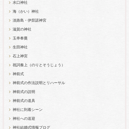
水口神社
海（かい）神社
淡路島・伊弉諾神宮
滋賀の神社
玉串奉奠
生田神社
石上神宮
祝詞奏上（のりとそうじょう）
神前式
神前式の作法説明とリハーサル
神前式の説明
神前式の道具
神社に到着シーン
神社への送迎
神社結婚式情報ブログ