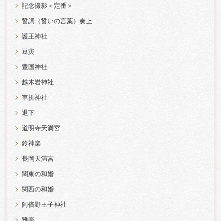
記念撮影＜定番＞
誓詞（誓いの言葉）奏上
護王神社
豆寅
豊国神社
越木岩神社
車折神社
退下
道明寺天満宮
鈴神楽
長岡天満宮
関東の和婚
関西の和婚
阿倍野王子神社
雅楽