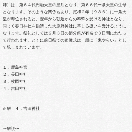
姉）は、第６４代円融天皇の皇后となり、第６６代一条天皇の生母
となります。そのような関係もあり、寛和２年（９８６）に一条天
皇が即位されると、翌年から朝廷からの奉幣を受ける神社となり、
同じく春日神社を勧請した大原野神社に準じる扱いを受けるように
なります。祭礼としては２月３日の節分祭が有名で３日間にわたっ
て行われます。とくに前日祭での追儺式は一般に「鬼やらい」とし
て親しまれています。
１．鹿島神宮
２．長田神社
３．枚岡神社
４．吉田神社
正解 ４．吉田神社
〜解説〜