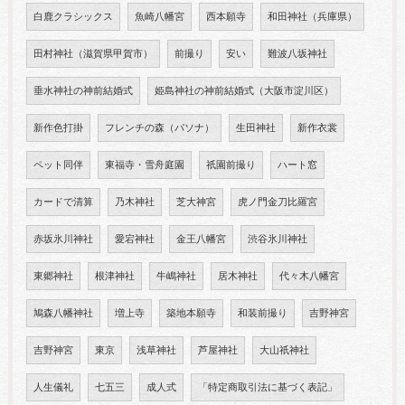
白鹿クラシックス
魚崎八幡宮
西本願寺
和田神社（兵庫県）
田村神社（滋賀県甲賀市）
前撮り
安い
難波八坂神社
垂水神社の神前結婚式
姫島神社の神前結婚式（大阪市淀川区）
新作色打掛
フレンチの森（パソナ）
生田神社
新作衣裳
ペット同伴
東福寺・雪舟庭園
祇園前撮り
ハート窓
カードで清算
乃木神社
芝大神宮
虎ノ門金刀比羅宮
赤坂氷川神社
愛宕神社
金王八幡宮
渋谷氷川神社
東郷神社
根津神社
牛嶋神社
居木神社
代々木八幡宮
鳩森八幡神社
増上寺
築地本願寺
和装前撮り
吉野神宮
吉野神宮
東京
浅草神社
芦屋神社
大山祇神社
人生儀礼
七五三
成人式
「特定商取引法に基づく表記」