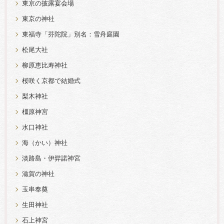
東京の披露宴会場
東京の神社
東福寺「芬陀院」別名：雪舟庭園
松尾大社
柳原恵比寿神社
桜咲く京都で結婚式
梨木神社
橿原神宮
水口神社
海（かい）神社
淡路島・伊弉諾神宮
滋賀の神社
玉串奉奠
生田神社
石上神宮