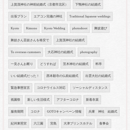
上賀茂神社の神前結婚式（京都市北区）
下鴨神社の結婚式
出張プラン
エアコン完備の神社
Traditional Japanese weddings
Kyoto
Kimono
Kyoto Wedding
photoshoot
舞妓遊び
舞妓さん芸妓さんを格安で
上賀茂神社の結婚式
To overseas customers
大石神社の結婚式
photography
一見さんお断り
どうすれば
茨木神社の結婚式
料亭
いい結婚式だった！
西本願寺の仏前結婚式
出雲大社の結婚式
緊急事態宣言
コロナウイルス対応
ソーシャルディスタンス
祇園祭
新しい生活様式
アフターコロナ
新着衣裳
服喪期間
コロナ
GOTOキャンペーン情報
兵庫 神社 結婚式
紀州東照宮
六三園
宮島
大津プリンスホテル
食事会