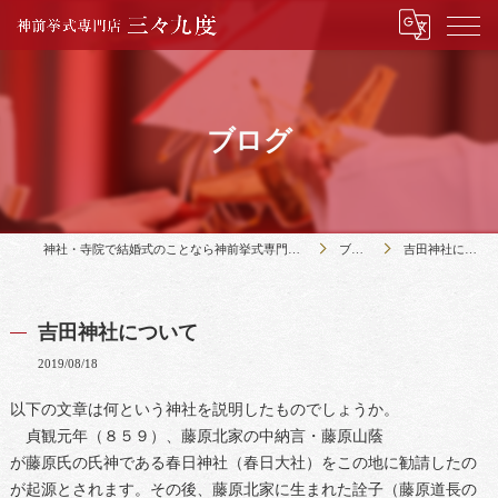
ブログ
神社・寺院で結婚式のことなら神前挙式専門店三々九度
ブログ
吉田神社について
吉田神社について
2019/08/18
以下の文章は何という神社を説明したものでしょうか。
貞観元年（８５９）、藤原北家の中納言・藤原山蔭
が藤原氏の氏神である春日神社（春日大社）をこの地に勧請したの
が起源とされます。その後、藤原北家に生まれた詮子（藤原道長の