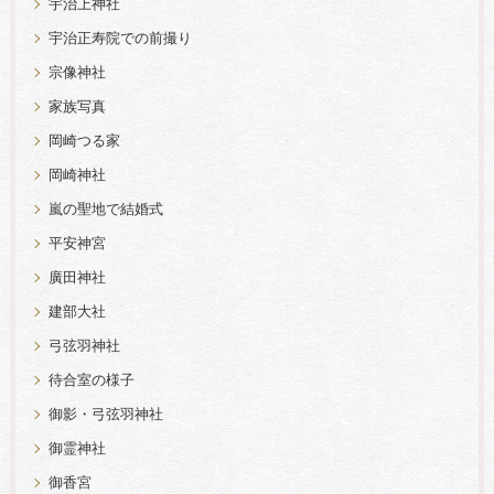
宇治上神社
宇治正寿院での前撮り
宗像神社
家族写真
岡崎つる家
岡崎神社
嵐の聖地で結婚式
平安神宮
廣田神社
建部大社
弓弦羽神社
待合室の様子
御影・弓弦羽神社
御霊神社
御香宮