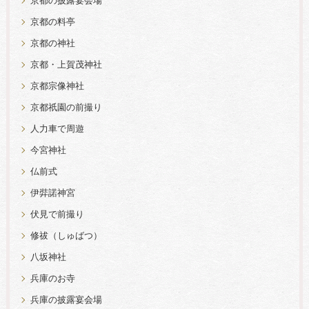
京都の披露宴会場
京都の料亭
京都の神社
京都・上賀茂神社
京都宗像神社
京都祇園の前撮り
人力車で周遊
今宮神社
仏前式
伊弉諾神宮
伏見で前撮り
修祓（しゅばつ）
八坂神社
兵庫のお寺
兵庫の披露宴会場