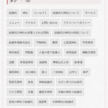
タグ
Tags
結婚式
神社
コンセプト
結婚式の神社について
サービス
メニュー
アクセス
お問い合わせ
プライバシーポリシー
結婚式の神社が必要とされる理由
結婚式の神社の内容について
結婚市場株式会社
下鴨神社
費用
上賀茂神社
平安神宮
神社検定
問題集
八坂の塔で前撮り
有馬温泉
綱敷天満宮
須磨
伊弉諾神宮
淡路島
摩耶山天上寺
駐車場
廣田神社
水口神社
祭り
二宮神社
お守り
神戸
菅原天満宮
奈良
神前結婚式
モダン寺での仏前式
三十三間堂
京都
服部天神宮
京都の神社で結婚式
奈良の神社で結婚式
滋賀県
大神神社の結婚式