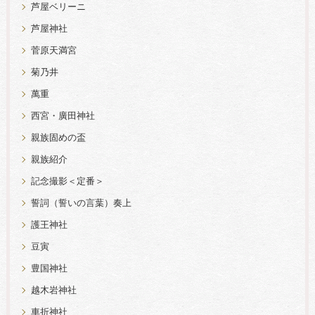
芦屋ベリーニ
芦屋神社
菅原天満宮
菊乃井
萬重
西宮・廣田神社
親族固めの盃
親族紹介
記念撮影＜定番＞
誓詞（誓いの言葉）奏上
護王神社
豆寅
豊国神社
越木岩神社
車折神社