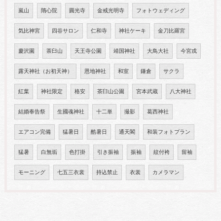
嵐山
隋心院
圓光寺
金戒光明寺
フォトウェディング
気比神宮
四谷サロン
仁和寺
神社ケーキ
金刀比羅宮
慶沢園
茶臼山
天王寺公園
靖国神社
大鳥大社
今宮戎
露天神社（お初天神）
恩地神社
和室
鎌倉
サクラ
紅葉
神社限定
格安
茶臼山公園
宮本武蔵
八大神社
結婚奉告祭
生國魂神社
十二単
撮影
葛西神社
エアコン完備
猛暑日
酷暑日
通天閣
和装フォトプラン
猛暑
白無垢
色打掛
引き振袖
振袖
紋付袴
留袖
モーニング
七五三衣裳
持込禁止
衣裳
カメラマン