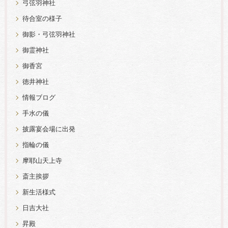
弓弦羽神社
待合室の様子
御影・弓弦羽神社
御霊神社
御香宮
徳井神社
情報ブログ
手水の儀
披露宴会場に出発
指輪の儀
摩耶山天上寺
斎主挨拶
新生活様式
日吉大社
昇殿