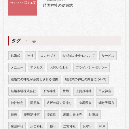
靖国神社の結婚式
タグ
Tags
結婚式
神社
コンセプト
結婚式の神社について
サービス
メニュー
アクセス
お問い合わせ
プライバシーポリシー
結婚式の神社が必要とされる理由
結婚式の神社の内容について
結婚市場株式会社
下鴨神社
費用
上賀茂神社
平安神宮
神社検定
問題集
八坂の塔で前撮り
有馬温泉
綱敷天満宮
須磨
伊弉諾神宮
淡路島
摩耶山天上寺
駐車場
廣田神社
水口神社
祭り
二宮神社
お守り
神戸