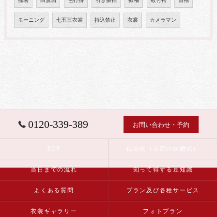
猛暑
白無垢
色打掛
引き振袖
振袖
紋付袴
留袖
モーニング
七五三衣裳
持込禁止
衣裳
カメラマン
0120-339-389
お問い合わせ・予約
TOP
仏前式（寺院の結婚式）
当日までの流れ
知って得する豆知識
よくある質問
プラン及び各種サービス
衣装ギャラリー
フォトプラン