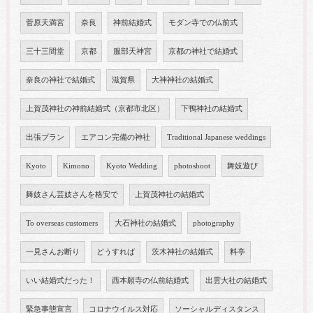
菅原天満宮
奈良
神前結婚式
モダン寺での仏前式
三十三間堂
京都
服部天神宮
京都の神社で結婚式
奈良の神社で結婚式
滋賀県
大神神社の結婚式
上賀茂神社の神前結婚式（京都市北区）
下鴨神社の結婚式
出張プラン
エアコン完備の神社
Traditional Japanese weddings
Kyoto
Kimono
Kyoto Wedding
photoshoot
舞妓遊び
舞妓さん芸妓さんを格安で
上賀茂神社の結婚式
To overseas customers
大石神社の結婚式
photography
一見さんお断り
どうすれば
茨木神社の結婚式
料亭
いい結婚式だった！
西本願寺の仏前結婚式
出雲大社の結婚式
緊急事態宣言
コロナウイルス対応
ソーシャルディスタンス