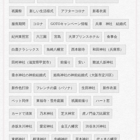
祇園祭
新しい生活様式
アフターコロナ
新着衣裳
服喪期間
コロナ
GOTOキャンペーン情報
兵庫 神社 結婚式
紀州東照宮
六三園
宮島
大津プリンスホテル
食事会
白鹿クラシックス
魚崎八幡宮
西本願寺
和田神社（兵庫県）
田村神社（滋賀県甲賀市）
前撮り
安い
難波八坂神社
垂水神社の神前結婚式
姫島神社の神前結婚式（大阪市淀川区）
新作色打掛
フレンチの森（パソナ）
生田神社
新作衣裳
ペット同伴
東福寺・雪舟庭園
祇園前撮り
ハート窓
カードで清算
乃木神社
芝大神宮
虎ノ門金刀比羅宮
赤坂氷川神社
愛宕神社
金王八幡宮
渋谷氷川神社
東郷神社
根津神社
牛嶋神社
居木神社
代々木八幡宮