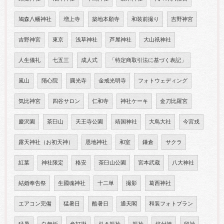
鳩森八幡神社
増上寺
築地本願寺
和装前撮り
吉野神宮
吉野神宮
東京
浅草神社
芦屋神社
大山祇神社
人生儀礼
七五三
成人式
「特定商取引法に基づく表記」
嵐山
隋心院
圓光寺
金戒光明寺
フォトウェディング
気比神宮
四谷サロン
仁和寺
神社ケーキ
金刀比羅宮
慶沢園
茶臼山
天王寺公園
靖国神社
大鳥大社
今宮戎
露天神社（お初天神）
恩地神社
和室
鎌倉
サクラ
紅葉
神社限定
格安
茶臼山公園
宮本武蔵
八大神社
結婚奉告祭
生國魂神社
十二単
撮影
葛西神社
エアコン完備
猛暑日
酷暑日
通天閣
和装フォトプラン