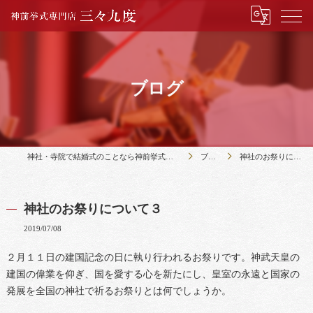
ブログ
神社・寺院で結婚式のことなら神前挙式専門店三々九度
ブログ
神社のお祭りについて３
神社のお祭りについて３
2019/07/08
２月１１日の建国記念の日に執り行われるお祭りです。神武天皇の
建国の偉業を仰ぎ、国を愛する心を新たにし、皇室の永遠と国家の
発展を全国の神社で祈るお祭りとは何でしょうか。