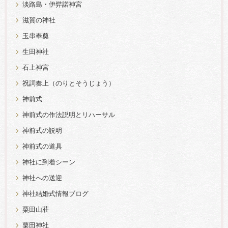
淡路島・伊弉諾神宮
滋賀の神社
玉串奉奠
生田神社
石上神宮
祝詞奏上（のりとそうじょう）
神前式
神前式の作法説明とリハーサル
神前式の説明
神前式の道具
神社に到着シーン
神社への送迎
神社結婚式情報ブログ
粟田山荘
粟田神社