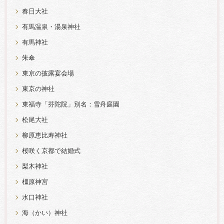
春日大社
有馬温泉・湯泉神社
有馬神社
朱傘
東京の披露宴会場
東京の神社
東福寺「芬陀院」別名：雪舟庭園
松尾大社
柳原恵比寿神社
桜咲く京都で結婚式
梨木神社
橿原神宮
水口神社
海（かい）神社