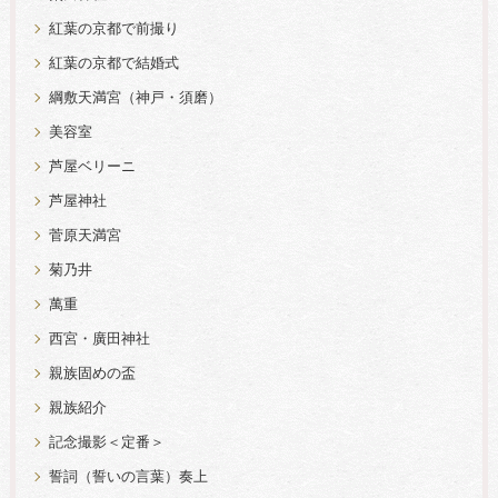
紅葉の京都で前撮り
紅葉の京都で結婚式
綱敷天満宮（神戸・須磨）
美容室
芦屋ベリーニ
芦屋神社
菅原天満宮
菊乃井
萬重
西宮・廣田神社
親族固めの盃
親族紹介
記念撮影＜定番＞
誓詞（誓いの言葉）奏上