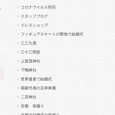
て
コロナウイルス対応
婚
。
スタッフブログ
ドレスショップ
フィギュアスケートの聖地で結婚式
三三九度
三十三間堂
上賀茂神社
下鴨神社
>
世界遺産で結婚式
両家代表の玉串奉奠
二宮神社
京都 前撮り