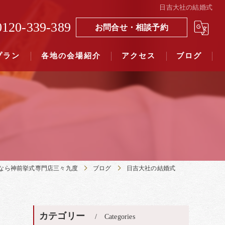
日吉大社の結婚式
0120-339-389
お問合せ・相談予約
プラン
各地の会場紹介
アクセス
ブログ
覧（４０社寺）｜三々九度東京
覧（７５社）県別表示｜三々九度東京
なら神前挙式専門店三々九度
ブログ
日吉大社の結婚式
カテゴリー
Categories