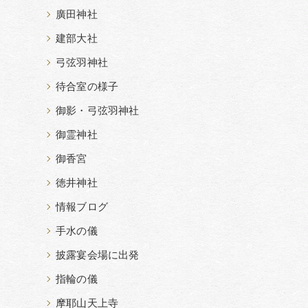
廣田神社
建部大社
弓弦羽神社
待合室の様子
御影・弓弦羽神社
御霊神社
御香宮
徳井神社
情報ブログ
手水の儀
披露宴会場に出発
指輪の儀
摩耶山天上寺