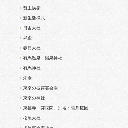
斎主挨拶
新生活様式
日吉大社
昇殿
春日大社
有馬温泉・湯泉神社
有馬神社
朱傘
東京の披露宴会場
東京の神社
東福寺「芬陀院」別名：雪舟庭園
松尾大社